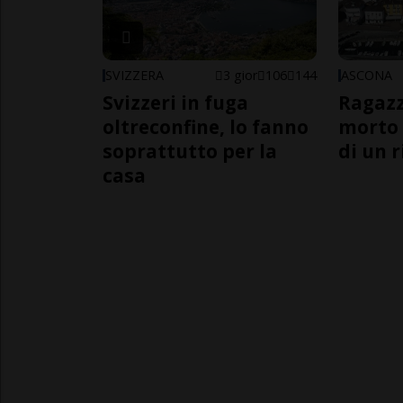
SVIZZERA
3 gior
106
144
ASCONA
Svizzeri in fuga
Ragazz
oltreconfine, lo fanno
morto 
soprattutto per la
di un 
casa