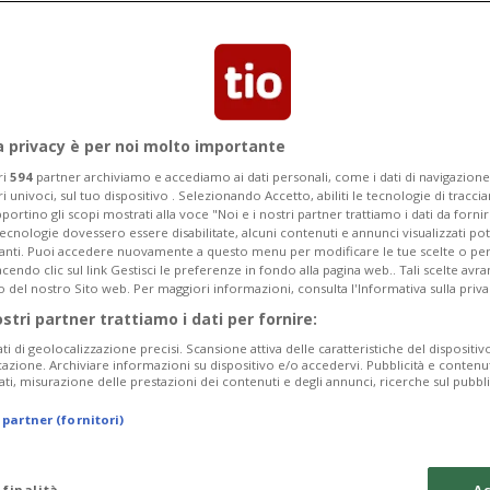
europea o mondiale di 38 film. In
itoli
a privacy è per noi molto importante
ri
594
partner archiviamo e accediamo ai dati personali, come i dati di navigazione 
ri univoci, sul tuo dispositivo . Selezionando Accetto, abiliti le tecnologie di tracc
portino gli scopi mostrati alla voce "Noi e i nostri partner trattiamo i dati da fornir
tecnologie dovessero essere disabilitate, alcuni contenuti e annunci visualizzati 
vanti. Puoi accedere nuovamente a questo menu per modificare le tue scelte o per
endo clic sul link Gestisci le preferenze in fondo alla pagina web.. Tali scelte avr
o del nostro Sito web. Per maggiori informazioni, consulta l'Informativa sulla priva
ostri partner trattiamo i dati per fornire:
ati di geolocalizzazione precisi. Scansione attiva delle caratteristiche del dispositivo 
icazione. Archiviare informazioni su dispositivo e/o accedervi. Pubblicità e contenu
ati, misurazione delle prestazioni dei contenuti e degli annunci, ricerche sul pubbl
 partner (fornitori)
 finalità
Ac