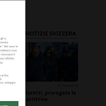
ULTIME NOTIZIE SVIZZERA
gli o
iamento
e". Nel caso in
potrebbero non
 revocare il
anno effetto
cy.
ai fini
ti
ico, sviluppo
VALLESE
1 ora
2
15
Coniugi Moretti, prorogate le
misure restrittive
cetto