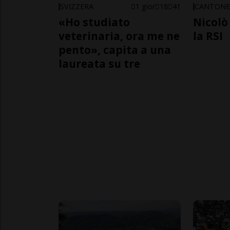
SVIZZERA
1 gior
18
41
CANTON
«Ho studiato
Nicolò 
veterinaria, ora me ne
la RSI
pento», capita a una
laureata su tre