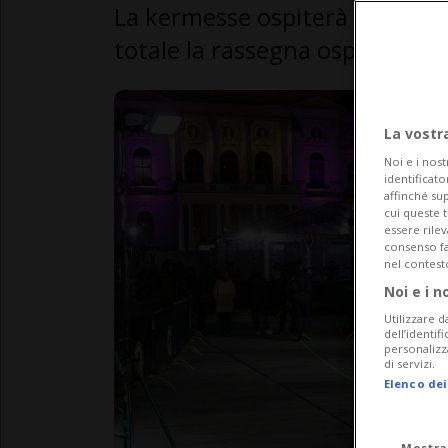
La kermesse ospiterà la prima 
totale la rassegna ospita 146 t
La vostr
Noi e i nost
identificato
affinché sup
cui queste 
essere rile
consenso fac
nel contest
Noi e i n
Utilizzare d
dell’identif
personalizz
di servizi.
Elenco dei
Mostra