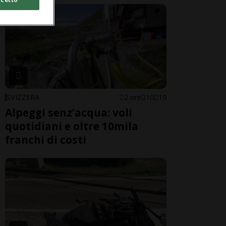
SVIZZERA
2 ore
10
19
Alpeggi senz’acqua: voli
quotidiani e oltre 10mila
franchi di costi