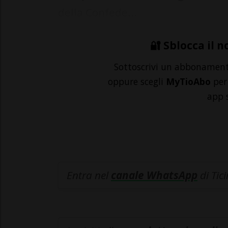
della Confede...
🔐 Sblocca il n
Sottoscrivi un abbonamen
oppure scegli
MyTioAbo
per 
app 
Entra nel
canale WhatsApp
di Tic