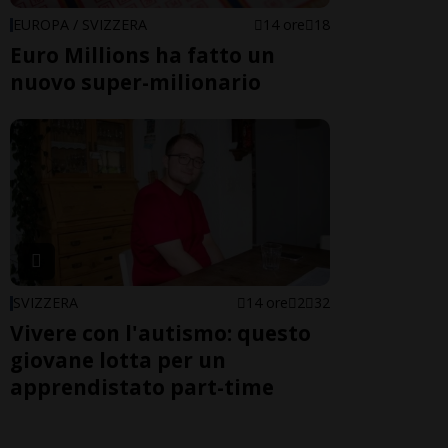
EUROPA / SVIZZERA
14 ore
18
Euro Millions ha fatto un
nuovo super-milionario
SVIZZERA
14 ore
2
32
Vivere con l'autismo: questo
giovane lotta per un
apprendistato part-time