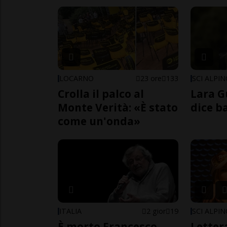
LOCARNO
23 ore
133
SCI ALPI
Crolla il palco al
Lara G
Monte Verità: «È stato
dice b
come un'onda»
ITALIA
2 gior
19
SCI ALPI
È morto Francesco
Letter