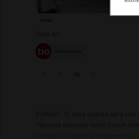
Imago
Fonte Ats
di Redazione
ZURIGO - Si apre questa sera con 
18esima edizione dello Zurich Film
europea è atteso al Kongresshaus d