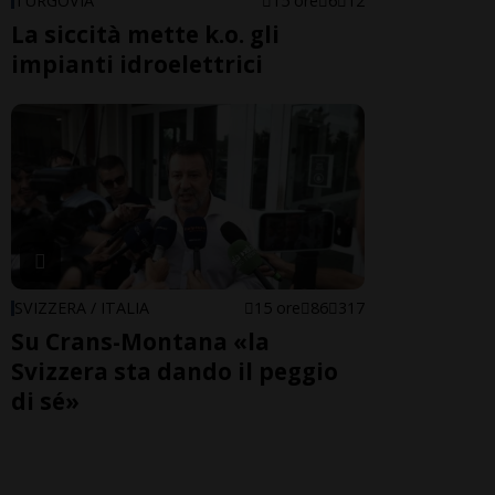
TURGOVIA
15 ore
6
12
La siccità mette k.o. gli
impianti idroelettrici
SVIZZERA / ITALIA
15 ore
86
317
Su Crans-Montana «la
Svizzera sta dando il peggio
di sé»