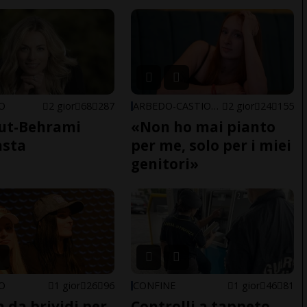
NO
2 gior
68
287
ARBEDO-CASTIONE
2 gior
24
155
ut-Behrami
«Non ho mai pianto
asta
per me, solo per i miei
genitori»
NO
1 gior
26
96
CONFINE
1 gior
46
81
a da brividi per
Controlli a tappeto