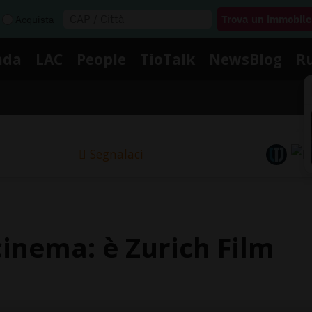
Acquista
nda
LAC
People
TioTalk
NewsBlog
R
Segnalaci
cinema: è Zurich Film