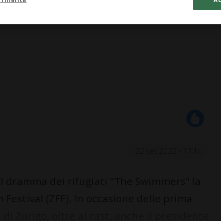
22 set 2022 - 17:14
il dramma dei rifugiati "The Swimmers" la
 Festival (ZFF). In occasione delle prima
i Zurigo, oltre al cast, anche il presidente