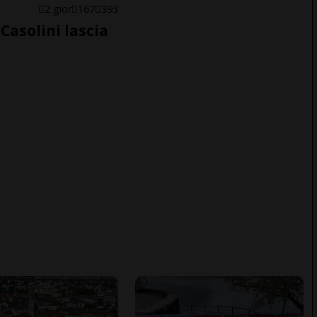
E
2 gior
167
393
Casolini lascia