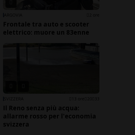
ARGOVIA
2 ore
Frontale tra auto e scooter
elettrico: muore un 83enne
SVIZZERA
13 ore
20
33
Il Reno senza più acqua:
allarme rosso per l'economia
svizzera