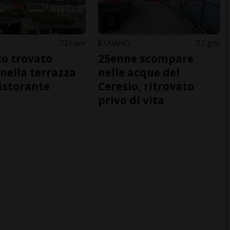
21 ore
LUGANO
2 gior
o trovato
25enne scompare
nella terrazza
nelle acque del
ristorante
Ceresio, ritrovato
privo di vita