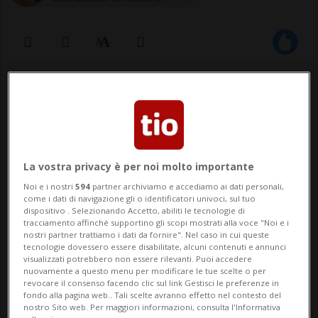
29 nov 2021 - 19:49
Aggiornamento 30 nov 2021 - 06:55
BERNA - Si corre ai ripari. L'UFSP ha
La vostra privacy è per noi molto importante
annunciato stasera via tweet che tutte le
Noi e i nostri
594
partner archiviamo e accediamo ai dati personali,
come i dati di navigazione gli o identificatori univoci, sul tuo
persone provenienti da Portogallo,
dispositivo . Selezionando Accetto, abiliti le tecnologie di
tracciamento affinché supportino gli scopi mostrati alla voce "Noi e i
Nigeria, Canada e Giappone dovranno
nostri partner trattiamo i dati da fornire". Nel caso in cui queste
tecnologie dovessero essere disabilitate, alcuni contenuti e annunci
presentare, a partire da domani, un test
visualizzati potrebbero non essere rilevanti. Puoi accedere
nuovamente a questo menu per modificare le tue scelte o per
Covid negativo al rientro in Svizzera e
revocare il consenso facendo clic sul link Gestisci le preferenze in
fondo alla pagina web.. Tali scelte avranno effetto nel contesto del
sottoporsi a dieci...
nostro Sito web. Per maggiori informazioni, consulta l'Informativa