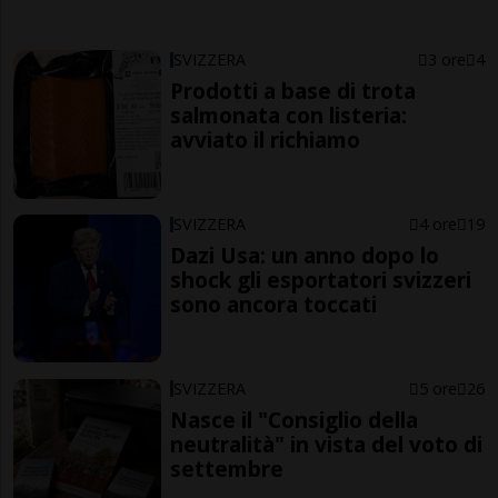
SVIZZERA
3 ore
4
Prodotti a base di trota
salmonata con listeria:
avviato il richiamo
SVIZZERA
4 ore
19
Dazi Usa: un anno dopo lo
shock gli esportatori svizzeri
sono ancora toccati
SVIZZERA
5 ore
26
Nasce il "Consiglio della
neutralità" in vista del voto di
settembre