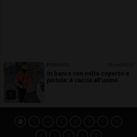
FRIBURGO
6 ore
6
12
In banca con volto coperto e
pistola: è caccia all'uomo