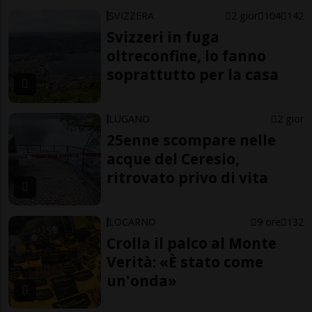
SVIZZERA
2 gior
104
142
Svizzeri in fuga
oltreconfine, lo fanno
soprattutto per la casa
LUGANO
2 gior
25enne scompare nelle
acque del Ceresio,
ritrovato privo di vita
LOCARNO
9 ore
132
Crolla il palco al Monte
Verità: «È stato come
un'onda»