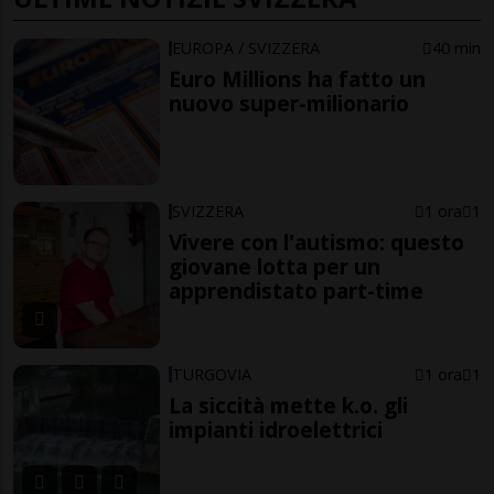
EUROPA / SVIZZERA
40 min
Euro Millions ha fatto un
nuovo super-milionario
SVIZZERA
1 ora
1
Vivere con l'autismo: questo
giovane lotta per un
apprendistato part-time
TURGOVIA
1 ora
1
La siccità mette k.o. gli
impianti idroelettrici