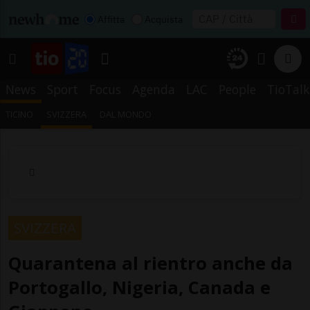
Affitta
Acquista
News
Sport
Focus
Agenda
LAC
People
TioTalk
TICINO
SVIZZERA
DAL MONDO
SVIZZERA
Quarantena al rientro anche da
Portogallo, Nigeria, Canada e