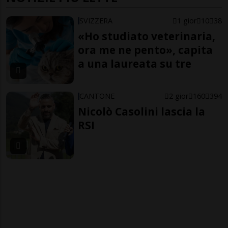
SVIZZERA
1 gior
10
38
«Ho studiato veterinaria,
ora me ne pento», capita
a una laureata su tre
CANTONE
2 gior
160
394
Nicolò Casolini lascia la
RSI