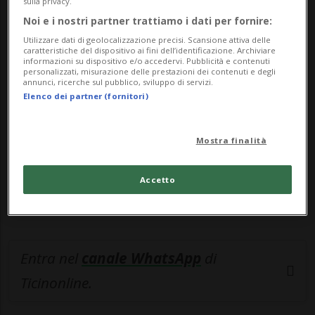
sulla privacy.
Noi e i nostri partner trattiamo i dati per fornire:
🔐 Sblocca il nostro archivio
Utilizzare dati di geolocalizzazione precisi. Scansione attiva delle
caratteristiche del dispositivo ai fini dell’identificazione. Archiviare
esclusivo!
informazioni su dispositivo e/o accedervi. Pubblicità e contenuti
personalizzati, misurazione delle prestazioni dei contenuti e degli
annunci, ricerche sul pubblico, sviluppo di servizi.
Sottoscrivi un abbonamento
Archivio
per
Elenco dei partner (fornitori)
leggere questo articolo, oppure scegli
MyTioAbo
per accedere all'archivio e
Mostra finalità
navigare su sito e app senza pubblicità.
Accetto
ACCEDI
Entra nel
canale WhatsApp
di
Ticinonline.