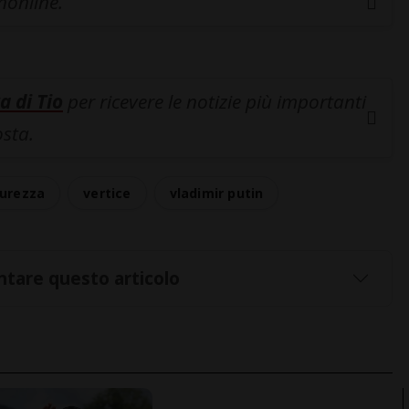
inonline.
a di Tio
per ricevere le notizie più importanti
osta.
curezza
vertice
vladimir putin
tare questo articolo