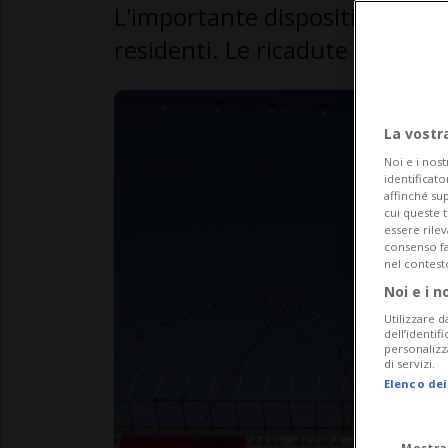
L'importante dispositivo di si
residenti. Le ricadute positiv
La vostr
Noi e i nost
identificato
affinché sup
cui queste 
essere rile
consenso fac
nel contest
Noi e i n
Utilizzare d
dell’identif
personalizz
di servizi.
Elenco dei
Mostra