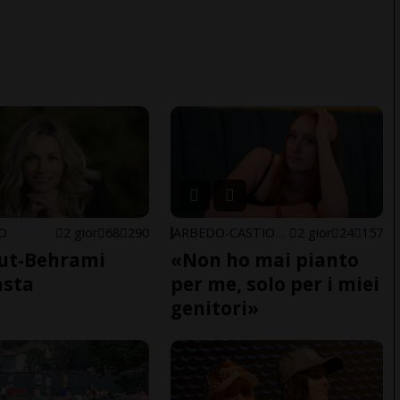
NO
2 gior
68
290
ARBEDO-CASTIONE
2 gior
24
157
ut-Behrami
«Non ho mai pianto
asta
per me, solo per i miei
genitori»