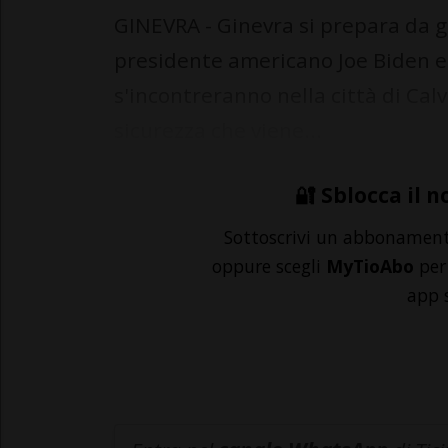
GINEVRA - Ginevra si prepara da gio
presidente americano Joe Biden e 
s'incontreranno nella città di Cal
sicurezza che viene...
🔐 Sblocca il n
Sottoscrivi un abbonamen
oppure scegli
MyTioAbo
per 
app 