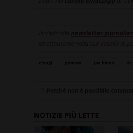
Entra nel
canale WhatsApp
di Tic
Iscriviti alla
newsletter giornalier
direttamente nella tua casella di p
disagi
ginevra
joe biden
si
Perché non è possibile commen
NOTIZIE PIÙ LETTE