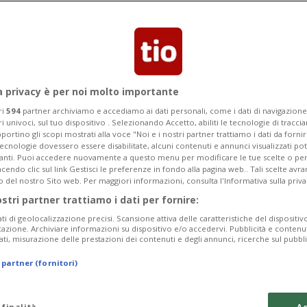
curezza non manca d'infastidire i
e, però, non sfuggono.
a privacy è per noi molto importante
ri
594
partner archiviamo e accediamo ai dati personali, come i dati di navigazione 
ri univoci, sul tuo dispositivo . Selezionando Accetto, abiliti le tecnologie di tracc
portino gli scopi mostrati alla voce "Noi e i nostri partner trattiamo i dati da fornir
tecnologie dovessero essere disabilitate, alcuni contenuti e annunci visualizzati 
vanti. Puoi accedere nuovamente a questo menu per modificare le tue scelte o per
endo clic sul link Gestisci le preferenze in fondo alla pagina web.. Tali scelte avr
o del nostro Sito web. Per maggiori informazioni, consulta l'Informativa sulla priva
ostri partner trattiamo i dati per fornire:
ati di geolocalizzazione precisi. Scansione attiva delle caratteristiche del dispositivo 
icazione. Archiviare informazioni su dispositivo e/o accedervi. Pubblicità e contenu
ati, misurazione delle prestazioni dei contenuti e degli annunci, ricerche sul pubbl
 partner (fornitori)
 finalità
Ac