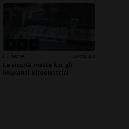
TURGOVIA
9 ore
3
8
La siccità mette k.o. gli
impianti idroelettrici