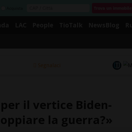
Acquista
nda
LAC
People
TioTalk
NewsBlog
R
Segnalaci
per il vertice Biden-
coppiare la guerra?»