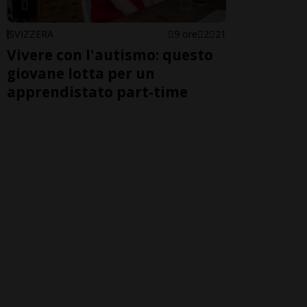
SVIZZERA
9 ore
2
21
Vivere con l'autismo: questo
giovane lotta per un
apprendistato part-time