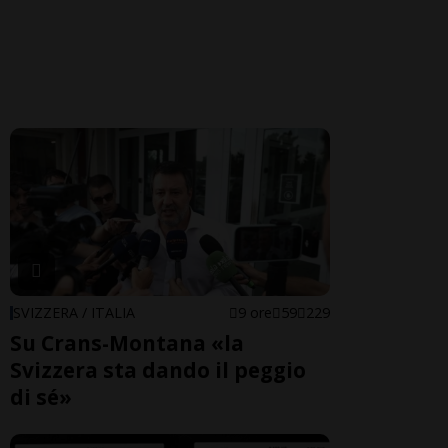
SVIZZERA / ITALIA
9 ore
59
229
Su Crans-Montana «la
Svizzera sta dando il peggio
di sé»