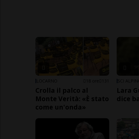
LOCARNO
18 ore
131
SCI ALPI
Crolla il palco al
Lara G
Monte Verità: «È stato
dice b
come un'onda»