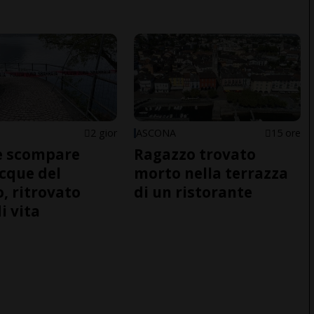
2 gior
ASCONA
15 ore
e scompare
Ragazzo trovato
acque del
morto nella terrazza
o, ritrovato
di un ristorante
i vita