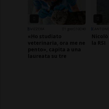
SVIZZERA
1 gior
10
40
CANTON
«Ho studiato
Nicolò 
veterinaria, ora me ne
la RSI
pento», capita a una
laureata su tre