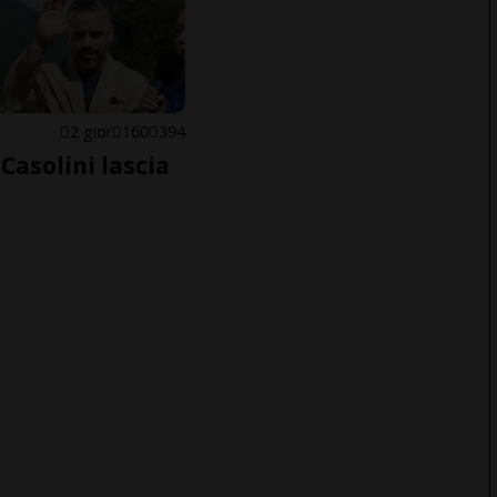
E
2 gior
160
394
Casolini lascia