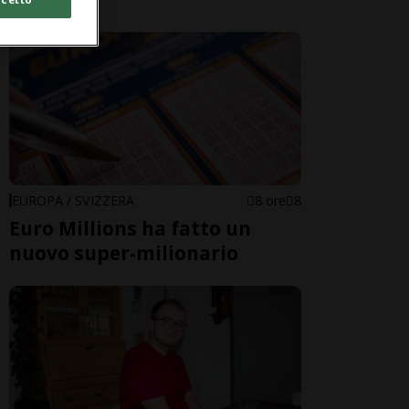
EUROPA / SVIZZERA
8 ore
8
Euro Millions ha fatto un
nuovo super-milionario