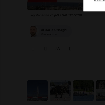
keystone-sda.ch (MARTIAL TREZZINI)
di Dario Ornaghi
Giornalista