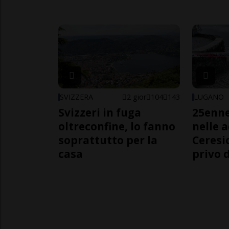
SVIZZERA
2 gior
104
143
LUGANO
Svizzeri in fuga
25enn
oltreconfine, lo fanno
nelle 
soprattutto per la
Ceresi
casa
privo d