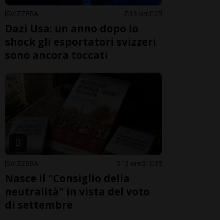
SVIZZERA
13 ore
25
Dazi Usa: un anno dopo lo
shock gli esportatori svizzeri
sono ancora toccati
SVIZZERA
13 ore
1
35
Nasce il "Consiglio della
neutralità" in vista del voto
di settembre