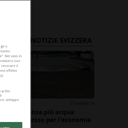
ULTIME NOTIZIE SVIZZERA
gli o
iamento
e". Nel caso in
potrebbero non
 revocare il
anno effetto
cy.
ai fini
ti
ico, sviluppo
SVIZZERA
7 ore
6
14
Il Reno senza più acqua:
allarme rosso per l'economia
svizzera
cetto