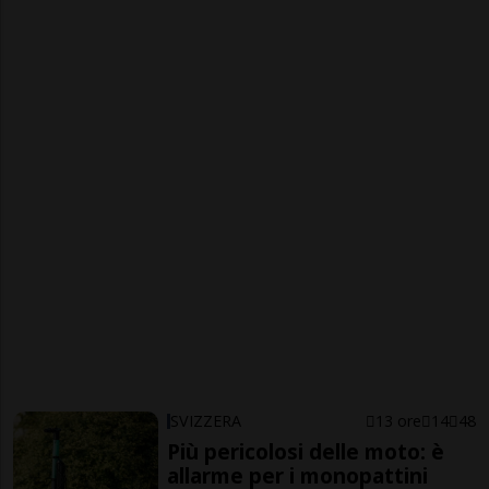
SVIZZERA
13 ore
14
48
Più pericolosi delle moto: è
allarme per i monopattini