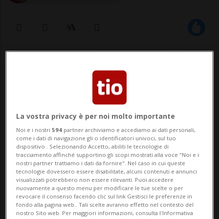
08 giu 2020 - 18:55
5
Permetterà di avvertire gli utenti che
sono stati in contatto con persone
La vostra privacy è per noi molto importante
risultate poi positive al Covid-19
Noi e i nostri
594
partner archiviamo e accediamo ai dati personali,
come i dati di navigazione gli o identificatori univoci, sul tuo
dispositivo . Selezionando Accetto, abiliti le tecnologie di
tracciamento affinché supportino gli scopi mostrati alla voce "Noi e i
BERNA - Dopo gli Stati la settimana scorsa,
nostri partner trattiamo i dati da fornire". Nel caso in cui queste
tecnologie dovessero essere disabilitate, alcuni contenuti e annunci
oggi anche il Consiglio nazionale ha
visualizzati potrebbero non essere rilevanti. Puoi accedere
nuovamente a questo menu per modificare le tue scelte o per
approvato - con 156 voti contro 22 e 13
revocare il consenso facendo clic sul link Gestisci le preferenze in
fondo alla pagina web.. Tali scelte avranno effetto nel contesto del
astensioni - le basi legali che
nostro Sito web. Per maggiori informazioni, consulta l'Informativa