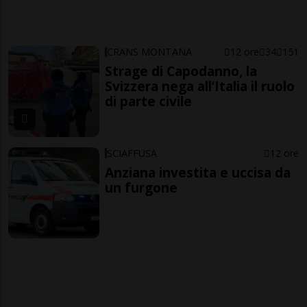
CRANS MONTANA
12 ore
34
151
Strage di Capodanno, la
Svizzera nega all’Italia il ruolo
di parte civile
SCIAFFUSA
12 ore
Anziana investita e uccisa da
un furgone