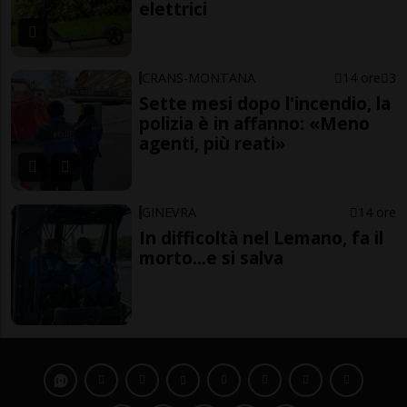
elettrici
CRANS-MONTANA
14 ore
3
Sette mesi dopo l'incendio, la
polizia è in affanno: «Meno
agenti, più reati»
GINEVRA
14 ore
In difficoltà nel Lemano, fa il
morto...e si salva