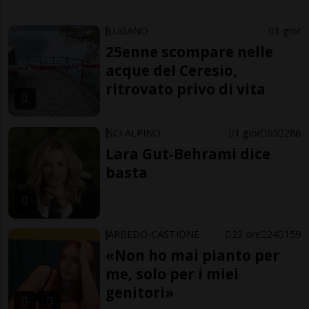
LUGANO
1 gior
25enne scompare nelle
acque del Ceresio,
ritrovato privo di vita
SCI ALPINO
1 gior
65
286
Lara Gut-Behrami dice
basta
ARBEDO-CASTIONE
23 ore
24
159
«Non ho mai pianto per
me, solo per i miei
genitori»