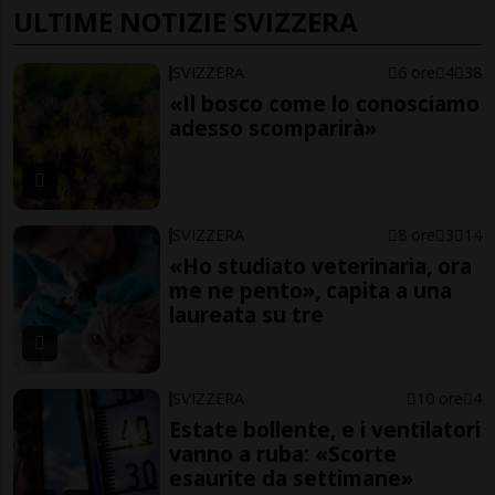
ULTIME NOTIZIE SVIZZERA
SVIZZERA
6 ore
4
38
«Il bosco come lo conosciamo
adesso scomparirà»
SVIZZERA
8 ore
3
14
«Ho studiato veterinaria, ora
me ne pento», capita a una
laureata su tre
SVIZZERA
10 ore
4
Estate bollente, e i ventilatori
vanno a ruba: «Scorte
esaurite da settimane»