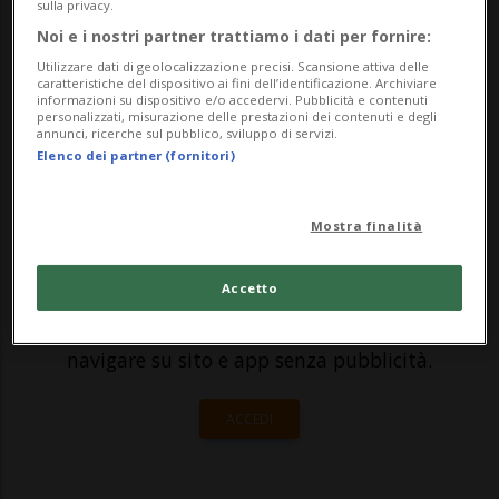
sulla privacy.
permetteranno l'introduzione in Svizzera
Noi e i nostri partner trattiamo i dati per fornire:
di una applicazione per smartphone per il
Utilizzare dati di geolocalizzazione precisi. Scansione attiva delle
caratteristiche del dispositivo ai fini dell’identificazione. Archiviare
tracciamento d...
informazioni su dispositivo e/o accedervi. Pubblicità e contenuti
personalizzati, misurazione delle prestazioni dei contenuti e degli
annunci, ricerche sul pubblico, sviluppo di servizi.
Elenco dei partner (fornitori)
🔐 Sblocca il nostro archivio
esclusivo!
Mostra finalità
Sottoscrivi un abbonamento
Archivio
per
Accetto
leggere questo articolo, oppure scegli
MyTioAbo
per accedere all'archivio e
navigare su sito e app senza pubblicità.
ACCEDI