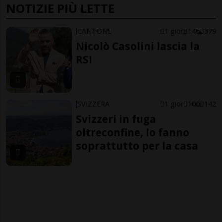
NOTIZIE PIÙ LETTE
CANTONE
1 gior
146
379
Nicolò Casolini lascia la
RSI
SVIZZERA
1 gior
100
142
Svizzeri in fuga
oltreconfine, lo fanno
soprattutto per la casa