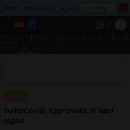
Affitta
Acquista
News
Sport
Focus
Agenda
LAC
People
TioTalk
TICINO
SVIZZERA
DAL MONDO
BERNA
SwissCovid, approvate le basi
legali