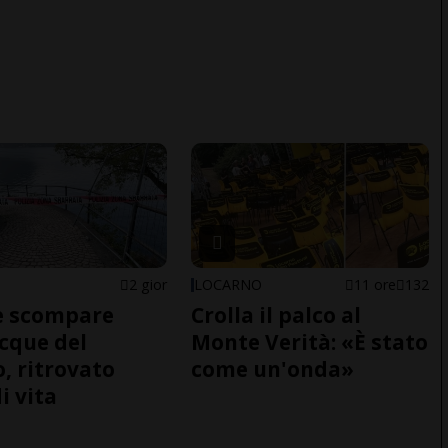
2 gior
LOCARNO
11 ore
132
e scompare
Crolla il palco al
acque del
Monte Verità: «È stato
o, ritrovato
come un'onda»
i vita