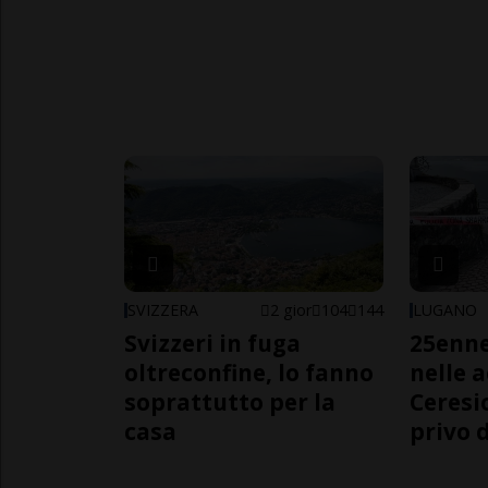
SVIZZERA
2 gior
104
144
LUGANO
Svizzeri in fuga
25enn
oltreconfine, lo fanno
nelle 
soprattutto per la
Ceresi
casa
privo d