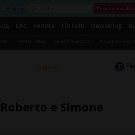
Acquista
nda
LAC
People
TioTalk
NewsBlog
R
ORT
SESTO UOMO
MONDIALI 2026
RISULTATI E CLA
Segnalaci
 Roberto e Simone