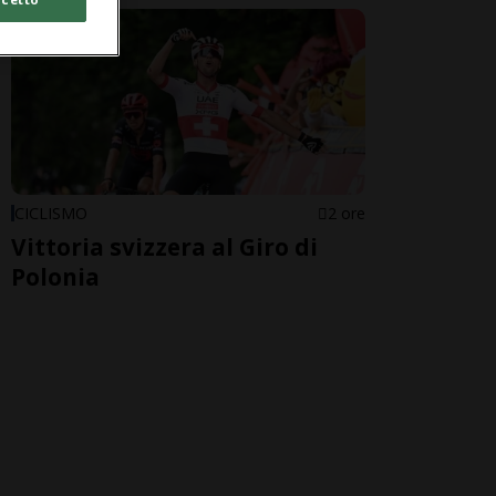
CICLISMO
2 ore
Vittoria svizzera al Giro di
Polonia