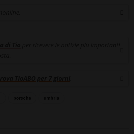
inonline.
a di Tio
per ricevere le notizie più importanti
osta.
rova TioABO per 7 giorni
.
t
porsche
umbria