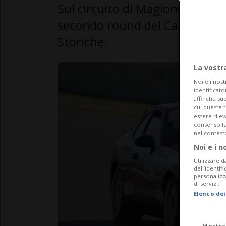
Sul circuito di Magione si é di
secondo round del Campionato 
Storiche.
La vostr
Noi e i nost
identificato
affinché sup
cui queste 
essere rile
consenso fac
nel contest
Noi e i n
Utilizzare d
dell’identif
personalizz
di servizi.
Elenco dei
Mostra