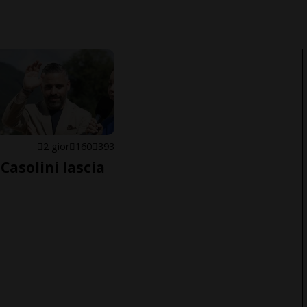
E
2 gior
160
393
Casolini lascia