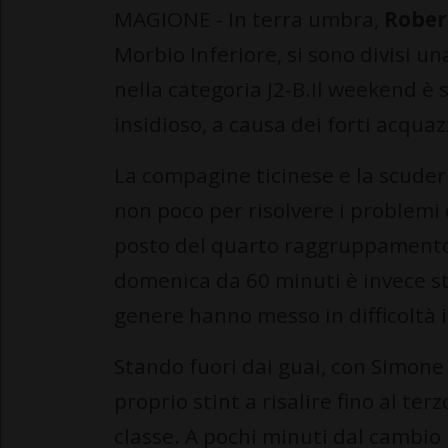
MAGIONE - In terra umbra,
Robe
Morbio Inferiore, si sono divisi u
nella categoria J2-B.Il weekend è
insidioso, a causa dei forti acqua
La compagine ticinese e la scuder
non poco per risolvere i problemi 
posto del quarto raggruppamento. 
domenica da 60 minuti è invece sta
genere hanno messo in difficoltà i 
Stando fuori dai guai, con Simone a
proprio stint a risalire fino al t
classe. A pochi minuti dal cambio 