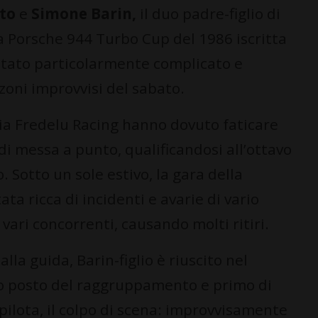
rto
e
Simone Barin,
il duo padre-figlio di
na Porsche 944 Turbo Cup del 1986 iscritta
 stato particolarmente complicato e
zzoni improvvisi del sabato.
ia Fredelu Racing hanno dovuto faticare
di messa a punto, qualificandosi all’ottavo
Sotto un sole estivo, la gara della
ta ricca di incidenti e avarie di vario
vari concorrenti, causando molti ritiri.
lla guida, Barin-figlio è riuscito nel
erzo posto del raggruppamento e primo di
pilota, il colpo di scena: improvvisamente