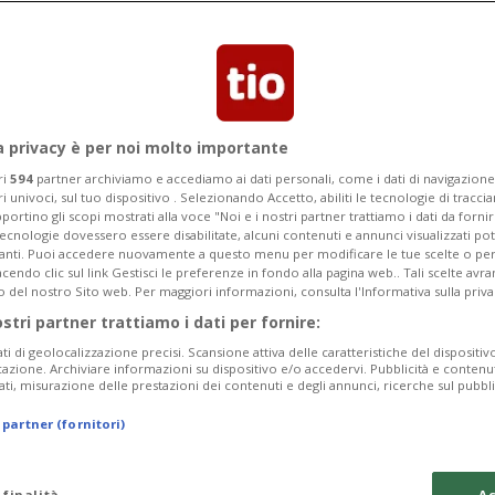
sputato nello scorso fine settimana il
Italiano Velocità in Circuito Auto
a privacy è per noi molto importante
ri
594
partner archiviamo e accediamo ai dati personali, come i dati di navigazione 
ri univoci, sul tuo dispositivo . Selezionando Accetto, abiliti le tecnologie di tracc
portino gli scopi mostrati alla voce "Noi e i nostri partner trattiamo i dati da fornir
tecnologie dovessero essere disabilitate, alcuni contenuti e annunci visualizzati 
vanti. Puoi accedere nuovamente a questo menu per modificare le tue scelte o per
endo clic sul link Gestisci le preferenze in fondo alla pagina web.. Tali scelte avr
o del nostro Sito web. Per maggiori informazioni, consulta l'Informativa sulla priva
ostri partner trattiamo i dati per fornire:
ati di geolocalizzazione precisi. Scansione attiva delle caratteristiche del dispositivo 
icazione. Archiviare informazioni su dispositivo e/o accedervi. Pubblicità e contenu
ati, misurazione delle prestazioni dei contenuti e degli annunci, ricerche sul pubbl
 partner (fornitori)
 finalità
Ac