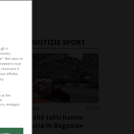
ULTIME NOTIZIE SPORT
gli o
iamento
e". Nel caso in
potrebbero non
 revocare il
anno effetto
cy.
ai fini
ti
ico, sviluppo
MOTOMONDIALE
1 ora
«Ecco perché tutti hanno
perso fiducia in Bagnaia»
cetto