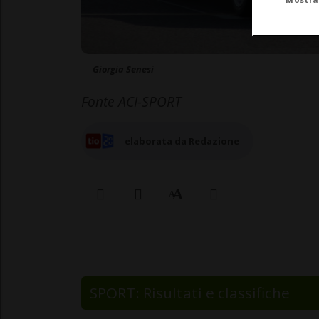
Giorgia Senesi
Fonte ACI-SPORT
elaborata da Redazione
SPORT: Risultati e classifiche