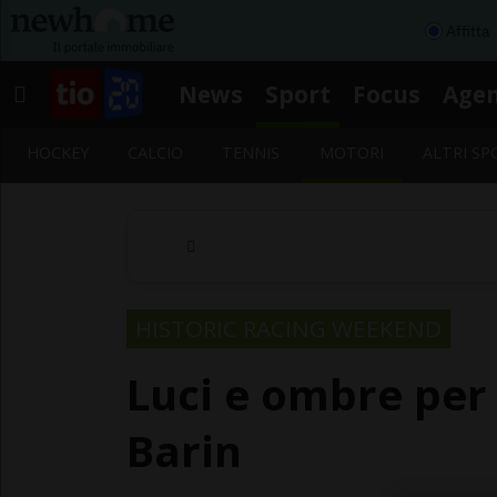
Affitta
News
Sport
Focus
Age
HOCKEY
CALCIO
TENNIS
MOTORI
ALTRI SP
HISTORIC RACING WEEKEND
Luci e ombre per
Barin