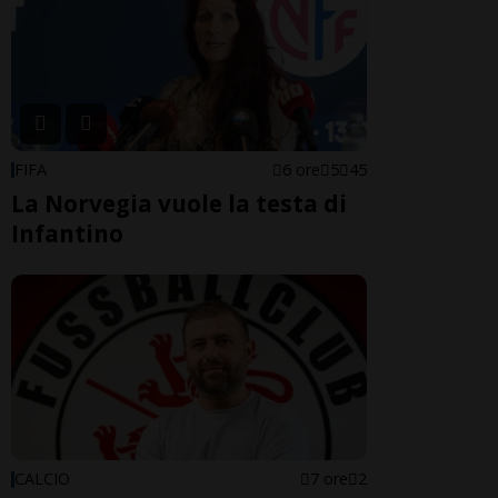
FIFA
6 ore
5
45
La Norvegia vuole la testa di
Infantino
CALCIO
7 ore
2