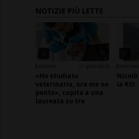
NOTIZIE PIÙ LETTE
SVIZZERA
1 gior
10
39
CANTON
«Ho studiato
Nicolò 
veterinaria, ora me ne
la RSI
pento», capita a una
laureata su tre