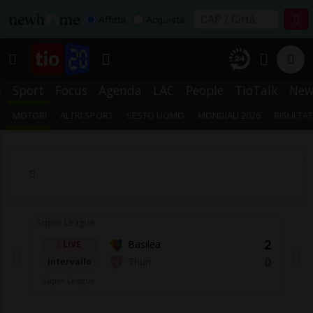
Affitta
Acquista
s
Sport
Focus
Agenda
LAC
People
TioTalk
New
MOTORI
ALTRI SPORT
SESTO UOMO
MONDIALI 2026
RISULTAT
Super League
Su
2
Basilea
LIVE
0
Thun
Intervallo
Super League
S