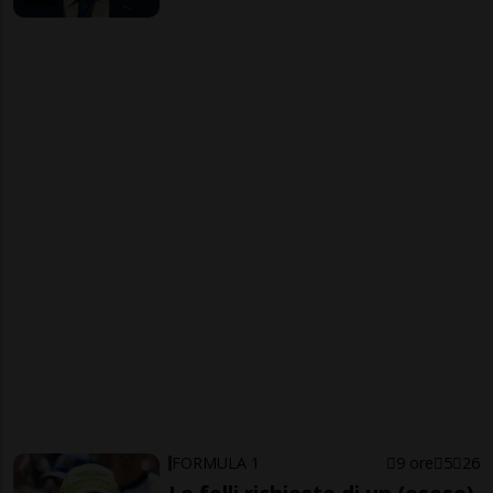
FORMULA 1
9 ore
5
26