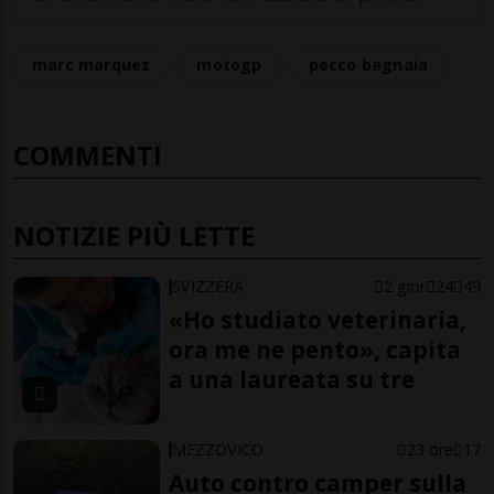
marc marquez
motogp
pecco bagnaia
COMMENTI
NOTIZIE PIÙ LETTE
SVIZZERA
2 gior
24
49
«Ho studiato veterinaria,
ora me ne pento», capita
a una laureata su tre
MEZZOVICO
23 ore
17
Auto contro camper sulla