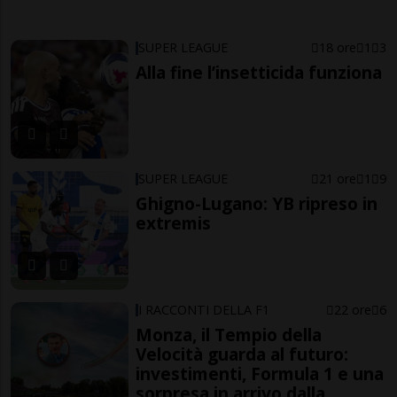
SUPER LEAGUE
18 ore
1
3
Alla fine l’insetticida funziona
SUPER LEAGUE
21 ore
1
9
Ghigno-Lugano: YB ripreso in
extremis
I RACCONTI DELLA F1
22 ore
6
Monza, il Tempio della
Velocità guarda al futuro:
investimenti, Formula 1 e una
sorpresa in arrivo dalla