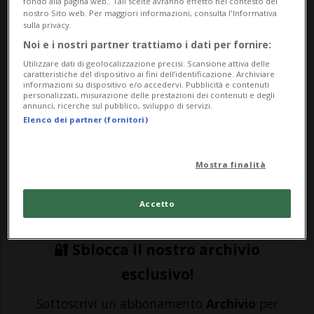
fondo alla pagina web.. Tali scelte avranno effetto nel contesto del
SPORT: Risultati e classifiche
nostro Sito web. Per maggiori informazioni, consulta l'Informativa
sulla privacy.
Noi e i nostri partner trattiamo i dati per fornire:
TORINO - Il titolo conquistato da Marc
Utilizzare dati di geolocalizzazione precisi. Scansione attiva delle
caratteristiche del dispositivo ai fini dell’identificazione. Archiviare
Marquez, ufficialmente arrivato ieri a
informazioni su dispositivo e/o accedervi. Pubblicità e contenuti
personalizzati, misurazione delle prestazioni dei contenuti e degli
Motegi, ha virtualmente chiuso un'annata
annunci, ricerche sul pubblico, sviluppo di servizi.
Elenco dei partner (fornitori)
complicatissima per Pecco Bagnaia. Una
stagione vissuta nell'ombra del compagno-
Mostra finalità
rivale spagnolo. Praticamente mai il
torinese è ri...
Accetto
🔐 Sblocca il nostro archivio
esclusivo!
Sottoscrivi un abbonamento
Archivio
per