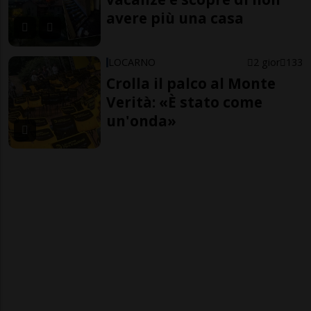
avere più una casa
LOCARNO
2 gior
133
Crolla il palco al Monte
Verità: «È stato come
un'onda»