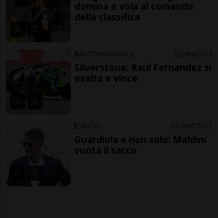
domina e vola al comando
della classifica
MOTOMONDIALE
2 ore
1
3
Silverstone: Raul Fernandez si
esalta e vince
CALCIO
5 ore
7
11
Guardiola e non solo: Maldini
vuota il sacco