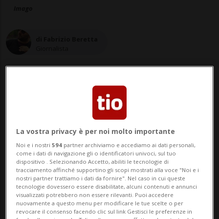
Imago
di Fabrizio Beretta
Giornalista
29 set 2025 - 18:57
Aggiornamento 30 set 2025 - 12:48
2
La vostra privacy è per noi molto importante
Noi e i nostri
594
partner archiviamo e accediamo ai dati personali,
come i dati di navigazione gli o identificatori univoci, sul tuo
dispositivo . Selezionando Accetto, abiliti le tecnologie di
tracciamento affinché supportino gli scopi mostrati alla voce "Noi e i
nostri partner trattiamo i dati da fornire". Nel caso in cui queste
tecnologie dovessero essere disabilitate, alcuni contenuti e annunci
visualizzati potrebbero non essere rilevanti. Puoi accedere
nuovamente a questo menu per modificare le tue scelte o per
revocare il consenso facendo clic sul link Gestisci le preferenze in