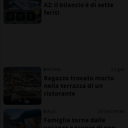
A2: il bilancio è di sette
feriti
ASCONA
2 gior
Ragazzo trovato morto
nella terrazza di un
ristorante
VAUD
9 ore
19
86
Famiglia torna dalle
vacanze e scopre di non