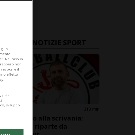
ULTIME NOTIZIE SPORT
gli o
iamento
e". Nel caso in
potrebbero non
 revocare il
anno effetto
cy.
ai fini
ti
ico, sviluppo
CALCIO
13 min
Dal campo alla scrivania:
Mehmedi riparte da
Winterthur
cetto