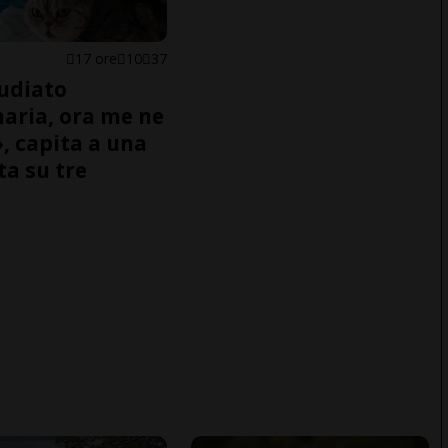
17 ore
10
37
udiato
naria, ora me ne
, capita a una
ta su tre