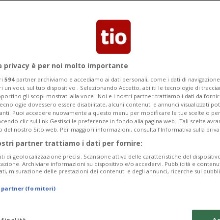
 ticinese, che ha ottenuto due terzi
iche.
a privacy è per noi molto importante
ri
594
partner archiviamo e accediamo ai dati personali, come i dati di navigazione 
ri univoci, sul tuo dispositivo . Selezionando Accetto, abiliti le tecnologie di tracc
portino gli scopi mostrati alla voce "Noi e i nostri partner trattiamo i dati da fornir
tecnologie dovessero essere disabilitate, alcuni contenuti e annunci visualizzati 
vanti. Puoi accedere nuovamente a questo menu per modificare le tue scelte o per
endo clic sul link Gestisci le preferenze in fondo alla pagina web.. Tali scelte avr
o del nostro Sito web. Per maggiori informazioni, consulta l'Informativa sulla priva
ostri partner trattiamo i dati per fornire:
ati di geolocalizzazione precisi. Scansione attiva delle caratteristiche del dispositivo 
icazione. Archiviare informazioni su dispositivo e/o accedervi. Pubblicità e contenu
ati, misurazione delle prestazioni dei contenuti e degli annunci, ricerche sul pubbl
 partner (fornitori)
 finalità
Ac