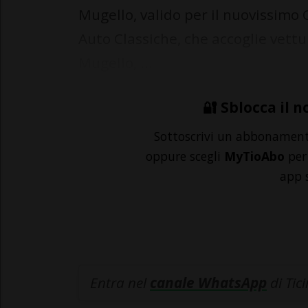
Mugello, valido per il nuovissimo 
Auto Classiche, che accoglie vettur
Mugello, ...
🔐 Sblocca il n
Sottoscrivi un abbonamen
oppure scegli
MyTioAbo
per 
app 
Entra nel
canale WhatsApp
di Tic