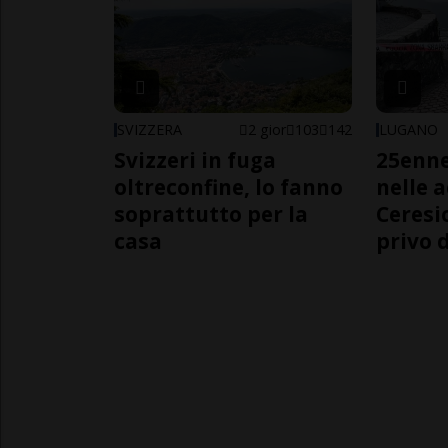
SVIZZERA
2 gior
103
142
LUGANO
Svizzeri in fuga
25enn
oltreconfine, lo fanno
nelle 
soprattutto per la
Ceresi
casa
privo d