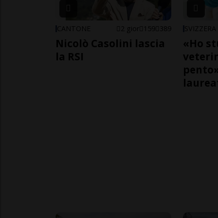
CANTONE
2 gior
159
389
SVIZZERA
Nicolò Casolini lascia
«Ho st
la RSI
veteri
pento»
laurea