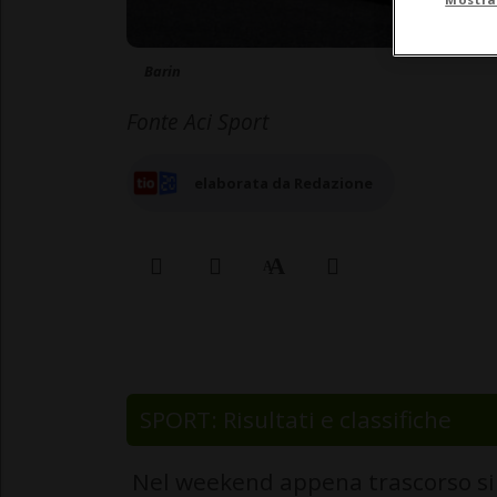
Barin
Fonte Aci Sport
elaborata da Redazione
SPORT: Risultati e classifiche
Nel weekend appena trascorso si è