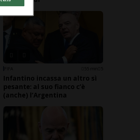
FIFA
55 min
5
Infantino incassa un altro sì
pesante: al suo fianco c’è
(anche) l’Argentina