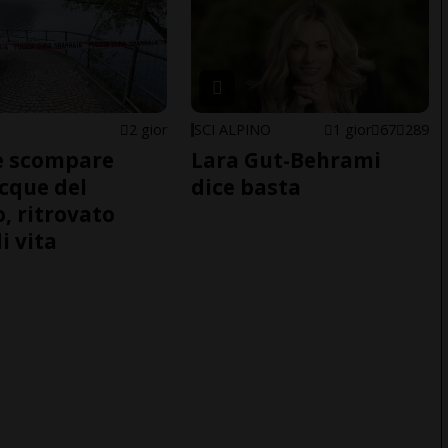
2 gior
SCI ALPINO
1 gior
67
289
e scompare
Lara Gut-Behrami
acque del
dice basta
o, ritrovato
i vita