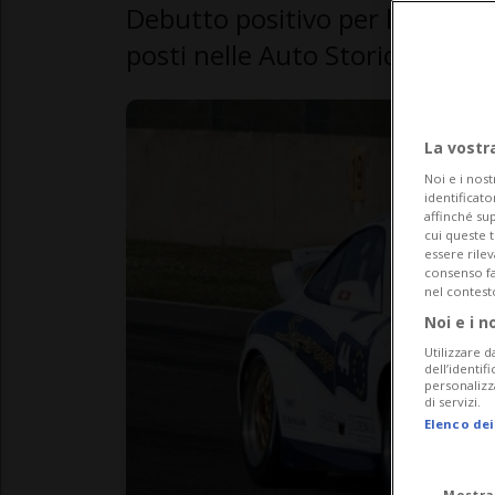
Debutto positivo per la coppia
posti nelle Auto Storiche Class
La vostr
Noi e i nost
identificato
affinché sup
cui queste 
essere rile
consenso fac
nel contest
Noi e i n
Utilizzare d
dell’identif
personalizz
di servizi.
Elenco dei
Mostra