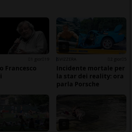
1 gior
19
SVIZZERA
2 gior
5
o Francesco
Incidente mortale per
i
la star dei reality: ora
parla Porsche