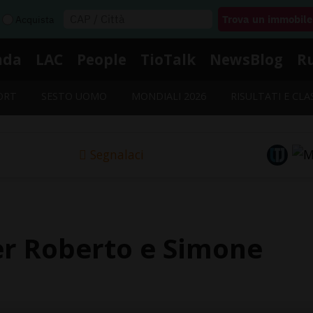
Acquista
nda
LAC
People
TioTalk
NewsBlog
R
ORT
SESTO UOMO
MONDIALI 2026
RISULTATI E CLA
Segnalaci
per Roberto e Simone