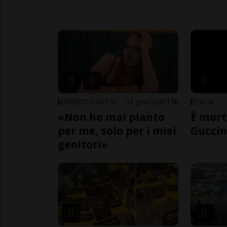
ARBEDO-CASTIONE
1 gior
24
158
ITALIA
«Non ho mai pianto
È mort
per me, solo per i miei
Guccin
genitori»