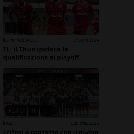
EUROPA LEAGUE
18 ore
1
4
EL: il Thun ipoteca la
qualificazione ai playoff
FOTO
HCL
20 ore
2
25
I tifosi a contatto con il nuovo