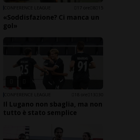
CONFERENCE LEAGUE
17 ore
8
15
«Soddisfazione? Ci manca un
gol»
CONFERENCE LEAGUE
18 ore
13
30
Il Lugano non sbaglia, ma non
tutto è stato semplice