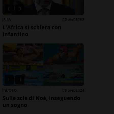
FIFA
5 ore
8
93
L'Africa si schiera con
Infantino
NUOTO
9 ore
2
24
Sulle scie di Noè, inseguendo
un sogno