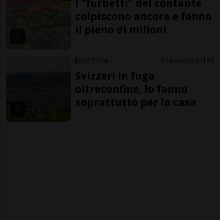
I "furbetti" del contante
colpiscono ancora e fanno
il pieno di milioni
SVIZZERA
14 ore
85
135
Svizzeri in fuga
oltreconfine, lo fanno
soprattutto per la casa