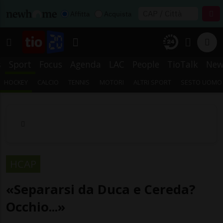
Affitta
Acquista
s
Sport
Focus
Agenda
LAC
People
TioTalk
New
HOCKEY
CALCIO
TENNIS
MOTORI
ALTRI SPORT
SESTO UOMO
HCAP
«Separarsi da Duca e Cereda?
Occhio...»