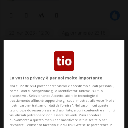
22 mar 2023 - 12:00
Aggiornamento 23:18
61
La vostra privacy è per noi molto importante
Noi e i nostri
594
partner archiviamo e accediamo ai dati personali,
come i dati di navigazione gli o identificatori univoci, sul tuo
dispositivo . Selezionando Accetto, abiliti le tecnologie di
tracciamento affinché supportino gli scopi mostrati alla voce "Noi e i
«Fra le mani l'Ambrì ha del valore che
nostri partner trattiamo i dati da fornire". Nel caso in cui queste
tecnologie dovessero essere disabilitate, alcuni contenuti e annunci
sarebbe difficile da ritrovare».
visualizzati potrebbero non essere rilevanti. Puoi accedere
nuovamente a questo menu per modificare le tue scelte o per
revocare il consenso facendo clic sul link Gestisci le preferenze in