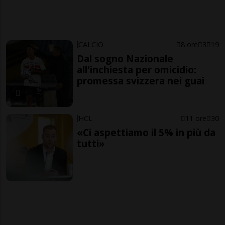
CALCIO
8 ore
3
19
Dal sogno Nazionale
all'inchiesta per omicidio:
promessa svizzera nei guai
HCL
11 ore
30
«Ci aspettiamo il 5% in più da
tutti»