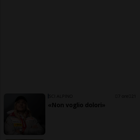
SCI ALPINO
7 ore
21
«Non voglio dolori»