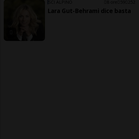
SCI ALPINO
8 ore
59
252
Lara Gut-Behrami dice basta