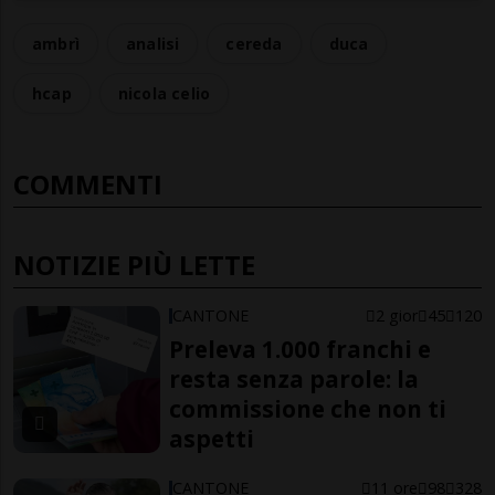
ambrì
analisi
cereda
duca
hcap
nicola celio
COMMENTI
NOTIZIE PIÙ LETTE
CANTONE
2 gior
45
120
Preleva 1.000 franchi e
resta senza parole: la
commissione che non ti
aspetti
CANTONE
11 ore
98
328