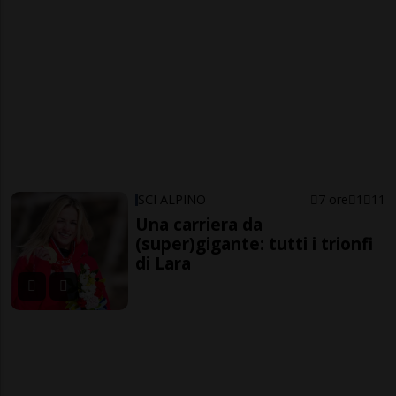
SCI ALPINO
7 ore
1
11
Una carriera da
(super)gigante: tutti i trionfi
di Lara