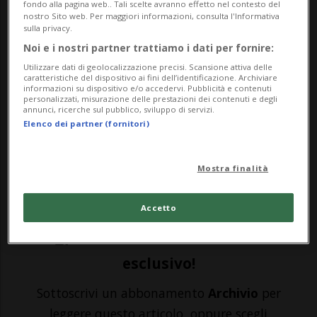
fondo alla pagina web.. Tali scelte avranno effetto nel contesto del
nostro Sito web. Per maggiori informazioni, consulta l'Informativa
HOCKEY: Risultati e classifiche
sulla privacy.
Noi e i nostri partner trattiamo i dati per fornire:
AMBRÌ - La stagione dell'Ambrì è andata
Utilizzare dati di geolocalizzazione precisi. Scansione attiva delle
caratteristiche del dispositivo ai fini dell’identificazione. Archiviare
informazioni su dispositivo e/o accedervi. Pubblicità e contenuti
agli archivi da oltre due settimane. Nei
personalizzati, misurazione delle prestazioni dei contenuti e degli
annunci, ricerche sul pubblico, sviluppo di servizi.
corridoi della Gottardo Arena sono iniziate
Elenco dei partner (fornitori)
le analisi di un campionato il cui epilogo
ha lasciato molto amaro in bocca.
Mostra finalità
Specialmente fra i tifosi, divenu...
Accetto
🔐 Sblocca il nostro archivio
esclusivo!
Sottoscrivi un abbonamento
Archivio
per
leggere questo articolo, oppure scegli