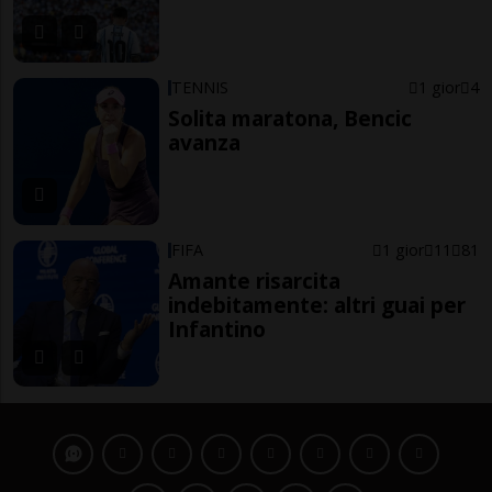
TENNIS
1 gior
4
Solita maratona, Bencic
avanza
FIFA
1 gior
11
81
Amante risarcita
indebitamente: altri guai per
Infantino