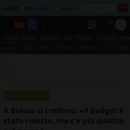
Affitta
Acquista
1
s
Sport
Focus
Agenda
LAC
People
TioTalk
New
HOCKEY
CALCIO
TENNIS
MOTORI
ALTRI SPORT
SESTO UOMO
SWISS LEAGUE
A Biasca ci credono: «Il budget è
stato ridotto, ma c'è più qualità