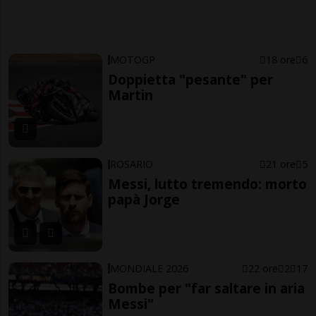
MOTOGP
18 ore
6
Doppietta "pesante" per
Martin
ROSARIO
21 ore
5
Messi, lutto tremendo: morto
papà Jorge
MONDIALE 2026
22 ore
2
17
Bombe per "far saltare in aria
Messi"