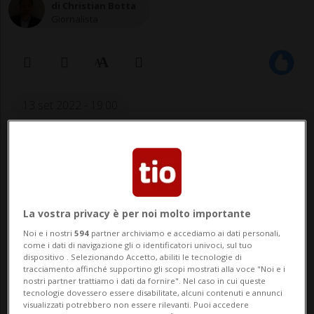
di Christian Botta
Giornalista
13 set 2022 - 19:00
Aggiornamento 14 set 2022 - 15:23
1
La vostra privacy è per noi molto importante
Noi e i nostri
594
partner archiviamo e accediamo ai dati personali,
come i dati di navigazione gli o identificatori univoci, sul tuo
dispositivo . Selezionando Accetto, abiliti le tecnologie di
tracciamento affinché supportino gli scopi mostrati alla voce "Noi e i
nostri partner trattiamo i dati da fornire". Nel caso in cui queste
In seguito hanno preso la parola
tecnologie dovessero essere disabilitate, alcuni contenuti e annunci
anche Reuille («Ricominciamo con
visualizzati potrebbero non essere rilevanti. Puoi accedere