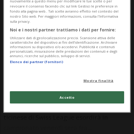
nuovamente a questo menu per modificare le tue scelte o per
uno spirito positivo») e Moor («Per la
revocare il consenso facendo clic sul link Gestisci le preferenze in
fondo alla pagina web.. Tali scelte avranno effetto nel contesto del
prima volta sono uno dei più vecchi
nostro Sito web. Per maggiori informazioni, consulta l'Informativa
sulla privacy.
in rosa, mi piacerebbe essere un
Noi e i nostri partner trattiamo i dati per fornire:
esempio per i più giovani»).
Utilizzare dati di geolocalizzazione precisi. Scansione attiva delle
caratteristiche del dispositivo ai fini dell’identificazione. Archiviare
informazioni su dispositivo e/o accedervi. Pubblicità e contenuti
personalizzati, misurazione delle prestazioni dei contenuti e degli
annunci, ricerche sul pubblico, sviluppo di servizi.
HOCKEY: Risultati e classifiche
Elenco dei partner (fornitori)
BIASCA - Nella giornata odierna - martedì
Mostra finalità
13 settembre - ha avuto luogo a Biasca la
consueta conferenza stampa di inizio
Accetto
stagione dei Ticino Rockets. La formazione
ticinese di Swiss League esordirà in
campionato venerdì sera fra...