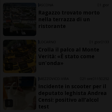
ASCONA
1 gior
Ragazzo trovato morto
nella terrazza di un
ristorante
LOCARNO
1 gior
133
Crolla il palco al Monte
Verità: «È stato come
un'onda»
MEZZOVICO-VIRA
21 ore
115
252
Incidente in scooter per il
deputato leghista Andrea
Censi: positivo all’alcol
test