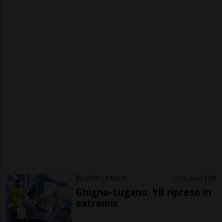
SUPER LEAGUE
15 ore
1
8
Ghigno-Lugano: YB ripreso in
extremis