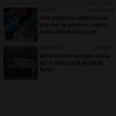
SVIZZERA
2 gior
23
46
«Ho studiato veterinaria,
ora me ne pento», capita
a una laureata su tre
MEZZOVICO
17 ore
14
Auto contro camper sulla
A2: il bilancio è di sette
feriti