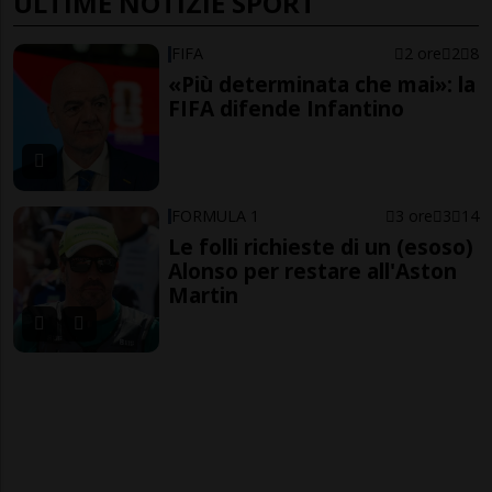
ULTIME NOTIZIE SPORT
FIFA
2 ore
2
8
«Più determinata che mai»: la
FIFA difende Infantino
FORMULA 1
3 ore
3
14
Le folli richieste di un (esoso)
Alonso per restare all'Aston
Martin