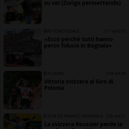
su sei (Zurigo permettendo)
MOTOMONDIALE
17 ore
13
«Ecco perché tutti hanno
perso fiducia in Bagnaia»
CICLISMO
18 ore
8
Vittoria svizzera al Giro di
Polonia
TOUR DE FRANCE FEMMINILE
20 ore
1
La svizzera Reussier perde la