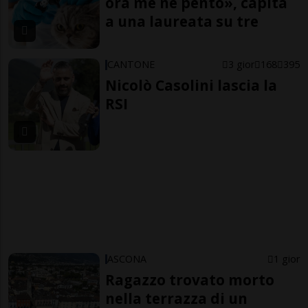
ora me ne pento», capita
a una laureata su tre
CANTONE
3 gior
168
395
Nicolò Casolini lascia la
RSI
ASCONA
1 gior
Ragazzo trovato morto
nella terrazza di un