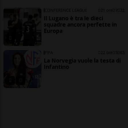
CONFERENCE LEAGUE
21 ore
7
22
Il Lugano è tra le dieci
squadre ancora perfette in
Europa
FIFA
22 ore
5
85
La Norvegia vuole la testa di
Infantino