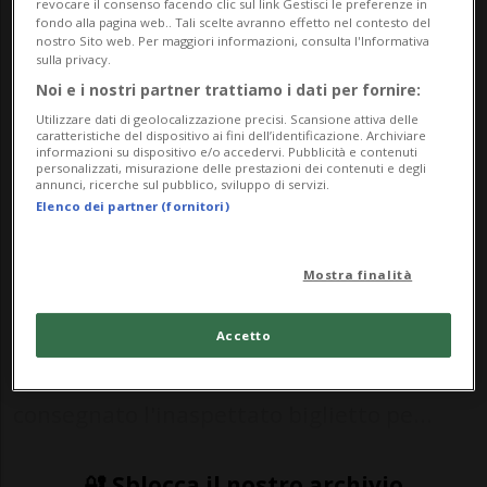
incriminata per la quale il 19enne è
revocare il consenso facendo clic sul link Gestisci le preferenze in
fondo alla pagina web.. Tali scelte avranno effetto nel contesto del
stato denunciato dall'attaccante
nostro Sito web. Per maggiori informazioni, consulta l'Informativa
sulla privacy.
francese
Noi e i nostri partner trattiamo i dati per fornire:
Utilizzare dati di geolocalizzazione precisi. Scansione attiva delle
caratteristiche del dispositivo ai fini dell’identificazione. Archiviare
informazioni su dispositivo e/o accedervi. Pubblicità e contenuti
CALCIO: Risultati e classifiche
personalizzati, misurazione delle prestazioni dei contenuti e degli
annunci, ricerche sul pubblico, sviluppo di servizi.
Elenco dei partner (fornitori)
PARIGI - Per tutto il popolo rossocrociato il
rigore sbagliato da Mbappé (o se preferite
Mostra finalità
parato alla grande da Sommer) resta un
ricordo indelebile, l'episodio che ci ha
Accetto
fatto esplodere di gioia e che ci ha
consegnato l'inaspettato biglietto pe...
🔐 Sblocca il nostro archivio