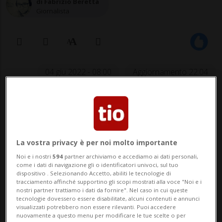
di Fabrizio Beretta
Giornalista
04 giu 2022 - 08:00
Aggiornamento 22:04
La vostra privacy è per noi molto importante
Noi e i nostri
594
partner archiviamo e accediamo ai dati personali,
come i dati di navigazione gli o identificatori univoci, sul tuo
dispositivo . Selezionando Accetto, abiliti le tecnologie di
"Questo sporco n...o merita di
tracciamento affinché supportino gli scopi mostrati alla voce "Noi e i
nostri partner trattiamo i dati da fornire". Nel caso in cui queste
prendere cento frustate e di essere
tecnologie dovessero essere disabilitate, alcuni contenuti e annunci
venduto in Libia", la frase
visualizzati potrebbero non essere rilevanti. Puoi accedere
nuovamente a questo menu per modificare le tue scelte o per