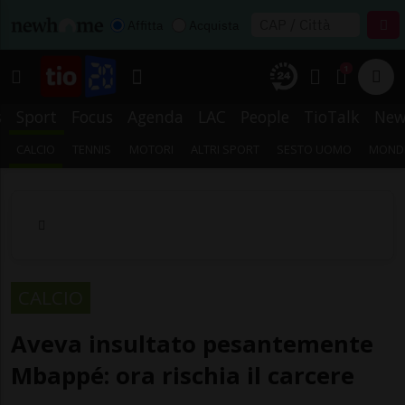
Affitta
Acquista
1
s
Sport
Focus
Agenda
LAC
People
TioTalk
New
CALCIO
TENNIS
MOTORI
ALTRI SPORT
SESTO UOMO
MONDI
CALCIO
Aveva insultato pesantemente
Mbappé: ora rischia il carcere