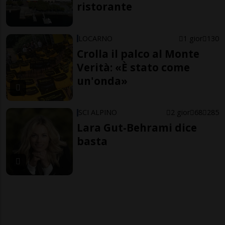
ristorante
LOCARNO
1 gior
130
Crolla il palco al Monte
Verità: «È stato come
un'onda»
SCI ALPINO
2 gior
68
285
Lara Gut-Behrami dice
basta