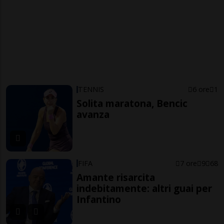
TENNIS
6 ore
1
Solita maratona, Bencic
avanza
FIFA
7 ore
9
68
Amante risarcita
indebitamente: altri guai per
Infantino