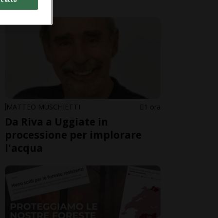
MATTEO MUSCHIETTI
1 ora
Da Riva a Uggiate in
processione per implorare
l'acqua