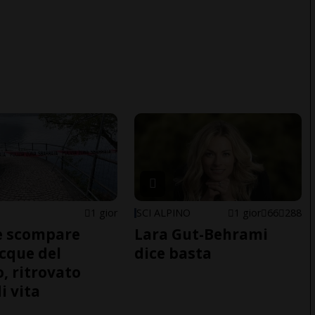
1 gior
SCI ALPINO
1 gior
66
288
e scompare
Lara Gut-Behrami
acque del
dice basta
o, ritrovato
i vita