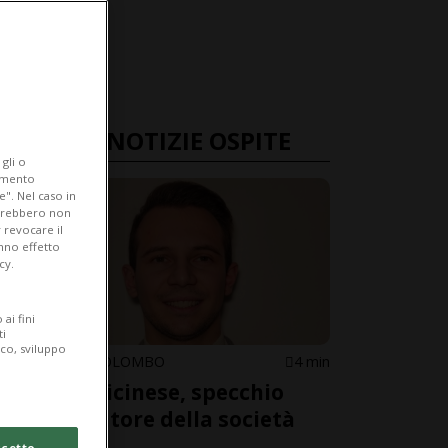
ULTIME NOTIZIE OSPITE
gli o
iamento
e". Nel caso in
potrebbero non
 revocare il
anno effetto
cy.
ai fini
ti
ico, sviluppo
CHRISTIAN COLOMBO
4 min
Politica ticinese, specchio
amplificatore della società
odierna
cetto