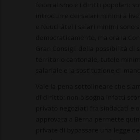
federalismo e i diritti popolari: so
introdurre dei salari minimi a live
e Neuchâtel i salari minimi sono st
democraticamente, ma ora la Confe
Gran Consigli della possibilità di 
territorio cantonale, tutele mini
salariale e la sostituzione di ma
Vale la pena sottolineare che siam
di diritto: non bisogna infatti sco
privato negoziati fra sindacati e 
approvata a Berna permette quindi
private di bypassare una legge d