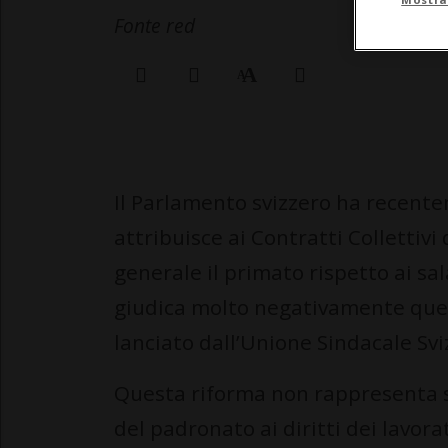
Fonte red
Il Parlamento svizzero ha recente
attribuisce ai Contratti Collettivi
generale il primato rispetto ai sa
giudica molto negativamente ques
lanciato dall’Unione Sindacale Svi
Questa riforma non rappresenta so
del padronato ai diritti dei lavora