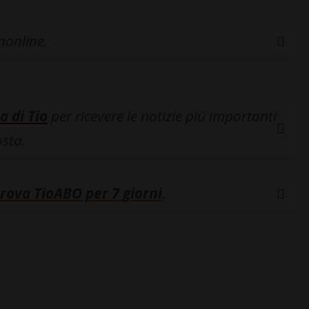
inonline.
a di Tio
per ricevere le notizie più importanti
osta.
rova TioABO per 7 giorni
.