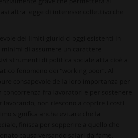
nzialmente grave che permetterà ai
iasi altra legge di interesse collettivo che
ole dei limiti giuridici oggi esistenti in
i minimi di assumere un carattere
ivi strumenti di politica sociale atta cioè a
atico fenomeno dei “working poor”. Al
pure consapevole della loro importanza per
la concorrenza fra lavoratori e per sostenere
r lavorando, non riescono a coprire i costi
nimo significa anche evitare che la
ociale, finisca per sopperire a quello che
ronato causa versando salari da fame.