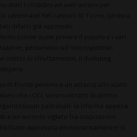
no stati i cittadini ad aver votato per
llo cantonale! Nei cantoni di Ticino, Ginevra
ati infatti già approvati
derazione vuole privare il popolo e i vari
stabilire, perlomeno sul loro rispettivo
me contro lo sfruttamento, il dumping
nodopera.
o di fronte persino a un attacco allo stato
rdarsi che i CCL sono contratti di diritto
organizzazioni padronali: la riforma appena
 a un accordo siglato fra associazioni
ello Stato approvata democraticamente! Si