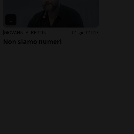
GIOVANNI ALBERTINI
1 gior
1
13
Non siamo numeri