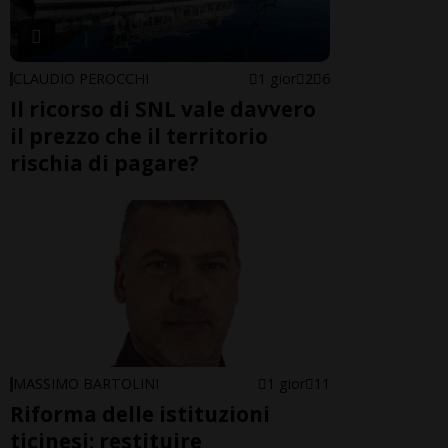
CLAUDIO PEROCCHI
1 gior
2
6
Il ricorso di SNL vale davvero
il prezzo che il territorio
rischia di pagare?
MASSIMO BARTOLINI
1 gior
11
Riforma delle istituzioni
ticinesi: restituire