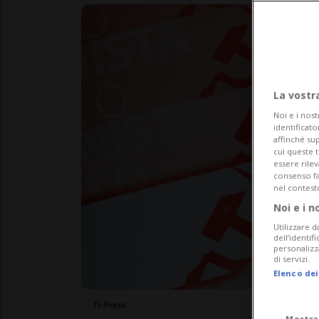
La vostr
Noi e i nost
identificato
affinché sup
cui queste 
essere rile
consenso fac
nel contest
Noi e i n
Utilizzare d
dell’identif
personalizz
di servizi.
Elenco dei
Ti-Press
Mostra