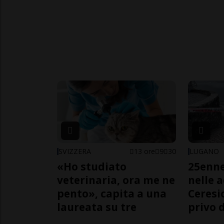
SVIZZERA
13 ore
9
30
LUGANO
«Ho studiato
25enn
veterinaria, ora me ne
nelle 
pento», capita a una
Ceresi
laureata su tre
privo d