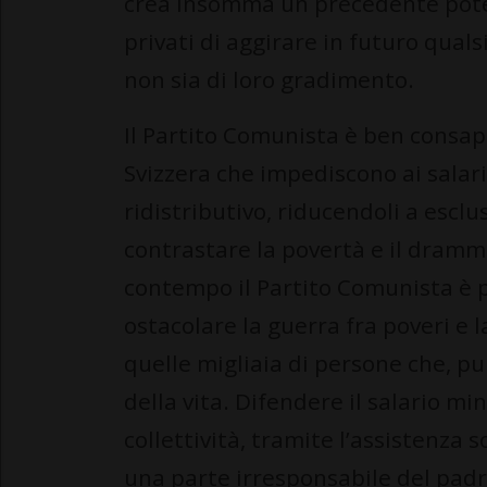
crea insomma un precedente pote
privati di aggirare in futuro quals
non sia di loro gradimento.
Il Partito Comunista è ben consapev
Svizzera che impediscono ai salar
ridistributivo, riducendoli a esclus
contrastare la povertà e il dramm
contempo il Partito Comunista è 
ostacolare la guerra fra poveri e 
quelle migliaia di persone che, pu
della vita. Difendere il salario mi
collettività, tramite l’assistenza s
una parte irresponsabile del pad