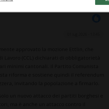
01 lug 2026 - 13:45
mente approvato la mozione Ettlin, che
 di Lavoro (CCL) dichiarati di obbligatorietà
lari minimi cantonali. Il Partito Comunista
ta riforma e sostiene quindi il referendum
zzera, invitando la popolazione a firmarlo.
lo un nuovo attacco dei partiti borghesi e
tori, ma è anche un attacco contro il