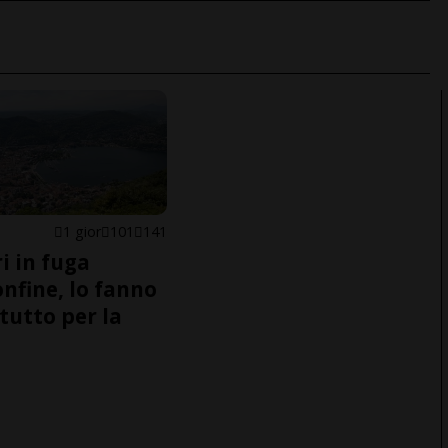
1 gior
101
141
i in fuga
onfine, lo fanno
tutto per la