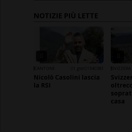
NOTIZIE PIÙ LETTE
CANTONE
1 gior
154
381
SVIZZERA
Nicolò Casolini lascia
Svizzer
la RSI
oltrec
soprat
casa