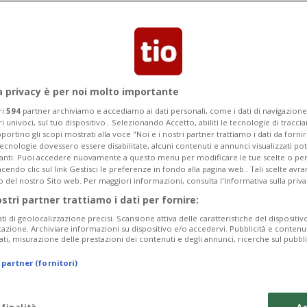
a privacy è per noi molto importante
ri
594
partner archiviamo e accediamo ai dati personali, come i dati di navigazione 
ri univoci, sul tuo dispositivo . Selezionando Accetto, abiliti le tecnologie di tracc
portino gli scopi mostrati alla voce "Noi e i nostri partner trattiamo i dati da fornir
tecnologie dovessero essere disabilitate, alcuni contenuti e annunci visualizzati 
vanti. Puoi accedere nuovamente a questo menu per modificare le tue scelte o per
endo clic sul link Gestisci le preferenze in fondo alla pagina web.. Tali scelte avr
o del nostro Sito web. Per maggiori informazioni, consulta l'Informativa sulla priva
ostri partner trattiamo i dati per fornire:
ati di geolocalizzazione precisi. Scansione attiva delle caratteristiche del dispositivo 
icazione. Archiviare informazioni su dispositivo e/o accedervi. Pubblicità e contenu
ati, misurazione delle prestazioni dei contenuti e degli annunci, ricerche sul pubbl
 partner (fornitori)
 finalità
Ac