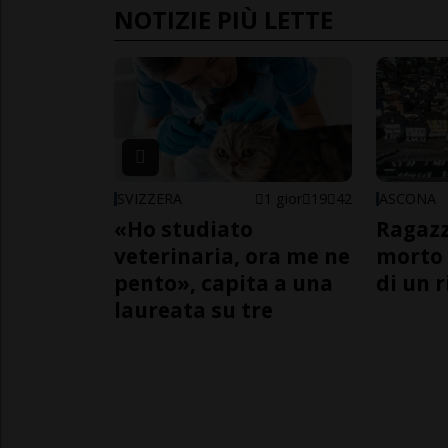
NOTIZIE PIÙ LETTE
SVIZZERA
1 gior
19
42
ASCONA
«Ho studiato
Ragazz
veterinaria, ora me ne
morto 
pento», capita a una
di un 
laureata su tre