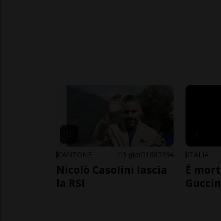
CANTONE
3 gior
168
394
ITALIA
Nicolò Casolini lascia
È mort
la RSI
Guccin