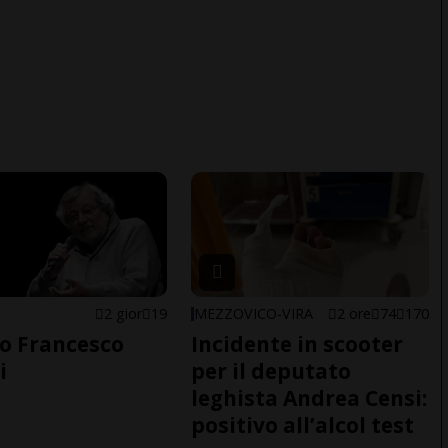
2 gior
19
MEZZOVICO-VIRA
2 ore
74
170
o Francesco
Incidente in scooter
i
per il deputato
leghista Andrea Censi:
positivo all’alcol test