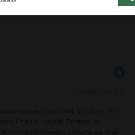
11 mag 2026 - 17:37
esentata agli Stati Uniti per porre fine
rtano i media iraniani, Teheran ha
llo Stretto di Hormuz; tuttavia, sia l'Iran