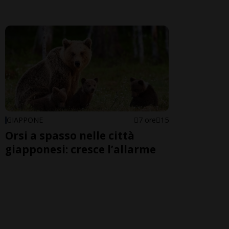
GIAPPONE
7 ore
15
Orsi a spasso nelle città
giapponesi: cresce l’allarme