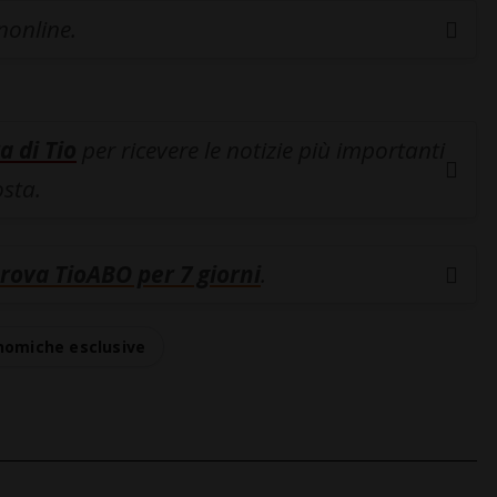
inonline.
a di Tio
per ricevere le notizie più importanti
osta.
rova TioABO per 7 giorni
.
nomiche esclusive