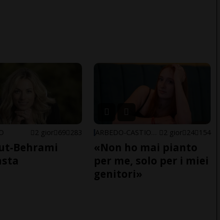
NO
2 gior
69
283
ARBEDO-CASTIONE
2 gior
24
154
ut-Behrami
«Non ho mai pianto
asta
per me, solo per i miei
genitori»