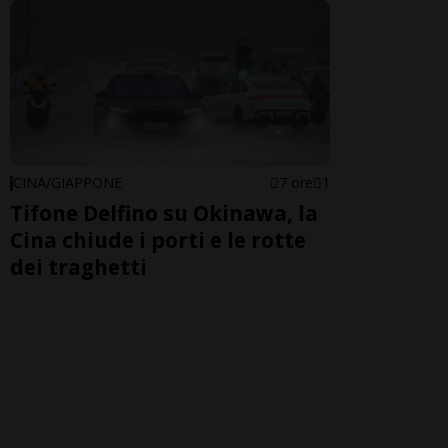
CINA/GIAPPONE
7 ore
1
Tifone Delfino su Okinawa, la
Cina chiude i porti e le rotte
dei traghetti