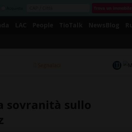
Acquista
nda
LAC
People
TioTalk
NewsBlog
R
Segnalaci
a sovranità sullo
z