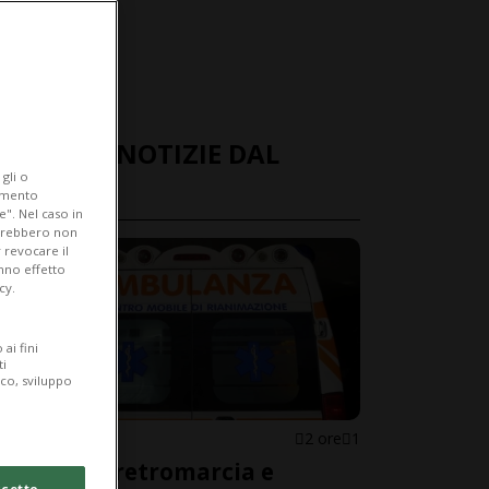
ULTIME NOTIZIE DAL
gli o
MONDO
iamento
e". Nel caso in
potrebbero non
 revocare il
anno effetto
cy.
ai fini
ti
ico, sviluppo
ITALIA
2 ore
1
Mette la retromarcia e
cetto