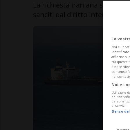
La richiesta iraniana si inseris
sanciti dal diritto internaziona
La vostr
Noi e i nost
identificato
affinché sup
cui queste 
essere rile
consenso fac
nel contest
Noi e i n
Utilizzare d
dell’identif
personalizz
di servizi.
Elenco dei
Mostra