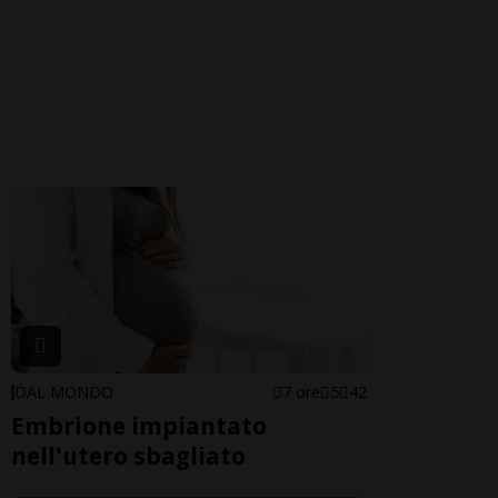
DAL MONDO
7 ore
5
42
Embrione impiantato
nell'utero sbagliato