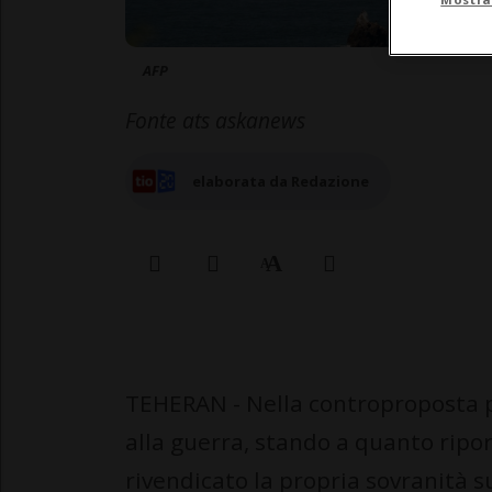
AFP
Fonte ats askanews
elaborata da Redazione
TEHERAN - Nella controproposta pr
alla guerra, stando a quanto ripo
rivendicato la propria sovranità su