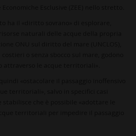
Economiche Esclusive (ZEE) nello stretto.
o ha il «diritto sovrano» di esplorare,
 risorse naturali delle acque della propria
nzione ONU sul diritto del mare (UNCLOS),
ssi costieri o senza sbocco sul mare, godono
o attraverso le acque territoriali».
uindi «ostacolare il passaggio inoffensivo
e territoriali», salvo in specifici casi
e stabilisce che è possibile «adottare le
que territoriali per impedire il passaggio
.