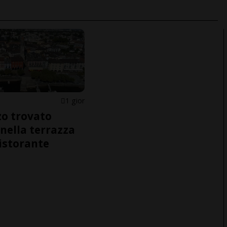
1 gior
o trovato
nella terrazza
ristorante