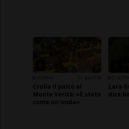
LOCARNO
1 gior
128
SCI ALPI
Crolla il palco al
Lara G
Monte Verità: «È stato
dice b
come un'onda»