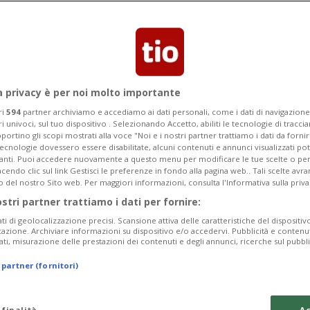
ce in un quadro di diritti e limitazioni
le sulle acque territoriali.
a privacy è per noi molto importante
ri
594
partner archiviamo e accediamo ai dati personali, come i dati di navigazione 
ri univoci, sul tuo dispositivo . Selezionando Accetto, abiliti le tecnologie di tracc
portino gli scopi mostrati alla voce "Noi e i nostri partner trattiamo i dati da fornir
tecnologie dovessero essere disabilitate, alcuni contenuti e annunci visualizzati 
vanti. Puoi accedere nuovamente a questo menu per modificare le tue scelte o per
endo clic sul link Gestisci le preferenze in fondo alla pagina web.. Tali scelte avr
o del nostro Sito web. Per maggiori informazioni, consulta l'Informativa sulla priva
ostri partner trattiamo i dati per fornire:
ati di geolocalizzazione precisi. Scansione attiva delle caratteristiche del dispositivo 
icazione. Archiviare informazioni su dispositivo e/o accedervi. Pubblicità e contenu
ati, misurazione delle prestazioni dei contenuti e degli annunci, ricerche sul pubbl
 partner (fornitori)
 finalità
Ac