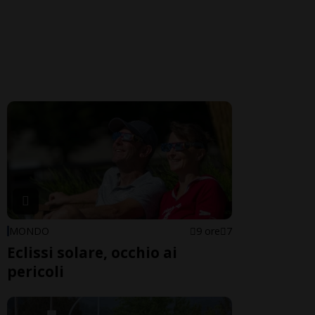
MONDO
9 ore
7
Eclissi solare, occhio ai
pericoli