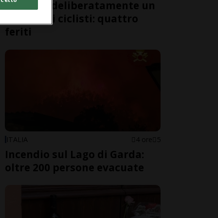
travolge deliberatamente un
gruppo di ciclisti: quattro
feriti
ITALIA
4 ore
5
Incendio sul Lago di Garda:
oltre 200 persone evacuate