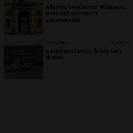
Allarme bomba nel Milanese,
evacuati sei centri
commerciali
GERMANIA
9 ore
12
A Lipsia«attacco ibrido con
droni»