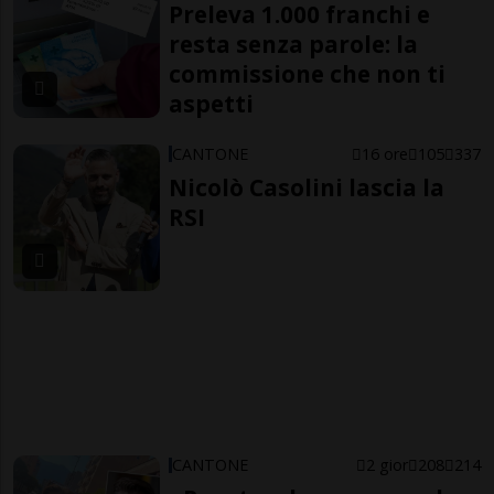
Preleva 1.000 franchi e
resta senza parole: la
commissione che non ti
aspetti
CANTONE
16 ore
105
337
Nicolò Casolini lascia la
RSI
CANTONE
2 gior
208
214