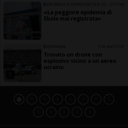
REPUBBLICA DEMOCRATICA CONGO
17 ore
«La peggiore epidemia di
Ebola mai registrata»
GERMANIA
18 ore
1
31
Trovato un drone con
esplosivo vicino a un aereo
ucraino