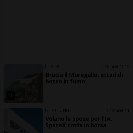
ITALIA
10 ore
1
12
Brucia il Moregallo, ettari di
bosco in fumo
STATI UNITI
12 ore
11
Volano le spese per l'IA:
SpaceX crolla in borsa