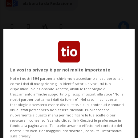
elaborata da Redazione
26 apr 2024 - 07:24
Aggiornamento 10:44
MILANO - Un diciottenne è stato ucciso
La vostra privacy è per noi molto importante
con tre colpi d'arma da fuoco al torace
Noi e i nostri
594
partner archiviamo e accediamo ai dati personali,
nella notte tra giovedì e venerdì in via
come i dati di navigazione gli o identificatori univoci, sul tuo
dispositivo . Selezionando Accetto, abiliti le tecnologie di
tracciamento affinché supportino gli scopi mostrati alla voce "Noi e i
Varsavia, in periferia di Milano, vicino
nostri partner trattiamo i dati da fornire". Nel caso in cui queste
tecnologie dovessero essere disabilitate, alcuni contenuti e annunci
all'ortomercato.Secondo una prima
visualizzati potrebbero non essere rilevanti. Puoi accedere
nuovamente a questo menu per modificare le tue scelte o per
ricostruzione, il ragazzo, di origine slava,
revocare il consenso facendo clic sul link Gestisci le preferenze in
fondo alla pagina web.. Tali scelte avranno effetto nel contesto del
era a ...
nostro Sito web. Per maggiori informazioni, consulta l'Informativa
sulla privacy.