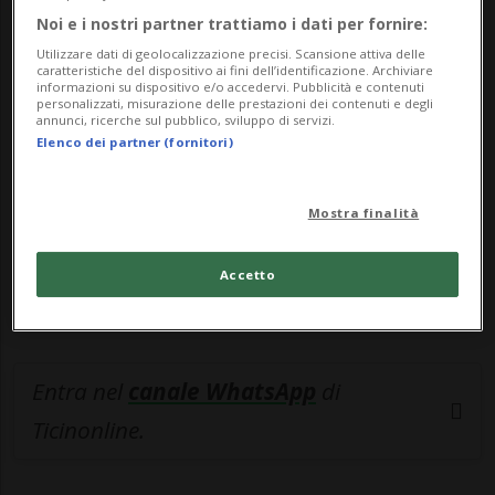
Noi e i nostri partner trattiamo i dati per fornire:
🔐 Sblocca il nostro archivio
Utilizzare dati di geolocalizzazione precisi. Scansione attiva delle
esclusivo!
caratteristiche del dispositivo ai fini dell’identificazione. Archiviare
informazioni su dispositivo e/o accedervi. Pubblicità e contenuti
personalizzati, misurazione delle prestazioni dei contenuti e degli
Sottoscrivi un abbonamento
Archivio
per
annunci, ricerche sul pubblico, sviluppo di servizi.
Elenco dei partner (fornitori)
leggere questo articolo, oppure scegli
MyTioAbo
per accedere all'archivio e
Mostra finalità
navigare su sito e app senza pubblicità.
Accetto
ACCEDI
Entra nel
canale WhatsApp
di
Ticinonline.