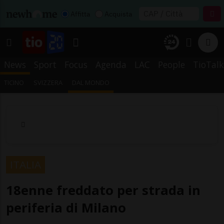
Affitta
Acquista
News
Sport
Focus
Agenda
LAC
People
TioTalk
TICINO
SVIZZERA
DAL MONDO
ITALIA
18enne freddato per strada in
periferia di Milano