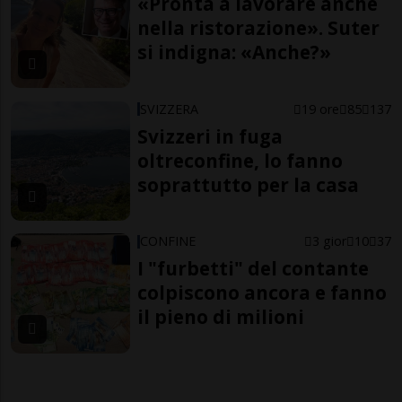
«Pronta a lavorare anche
nella ristorazione». Suter
si indigna: «Anche?»
SVIZZERA
19 ore
85
137
Svizzeri in fuga
oltreconfine, lo fanno
soprattutto per la casa
CONFINE
3 gior
10
37
I "furbetti" del contante
colpiscono ancora e fanno
il pieno di milioni