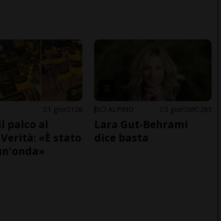
1 gior
128
SCI ALPINO
3 gior
69
283
il palco al
Lara Gut-Behrami
Verità: «È stato
dice basta
un'onda»