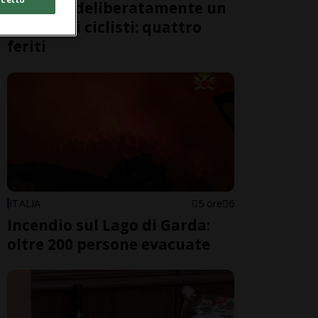
travolge deliberatamente un
gruppo di ciclisti: quattro
feriti
ITALIA
5 ore
6
Incendio sul Lago di Garda:
oltre 200 persone evacuate