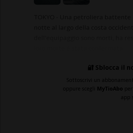
TOKYO - Una petroliera battente b
notte al largo della costa occide
dell'equipaggio sono morti, ha re
loro morte è stata confermata ...
🔐 Sblocca il n
Sottoscrivi un abbonamen
oppure scegli
MyTioAbo
per 
app 