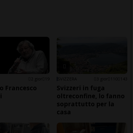
2 gior
19
SVIZZERA
3 gior
110
143
o Francesco
Svizzeri in fuga
i
oltreconfine, lo fanno
soprattutto per la
casa