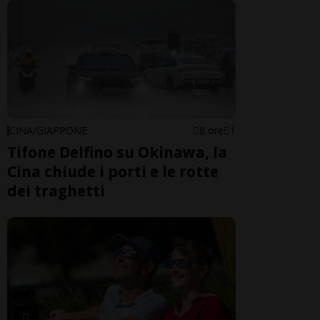
CINA/GIAPPONE
8 ore
1
Tifone Delfino su Okinawa, la
Cina chiude i porti e le rotte
dei traghetti