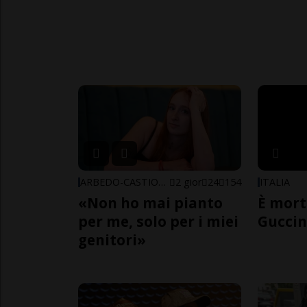
ARBEDO-CASTIONE
2 gior
24
154
ITALIA
«Non ho mai pianto
È mort
per me, solo per i miei
Guccin
genitori»