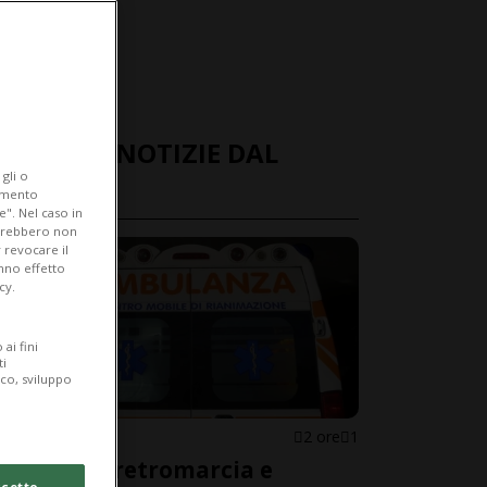
ULTIME NOTIZIE DAL
gli o
MONDO
iamento
e". Nel caso in
potrebbero non
 revocare il
anno effetto
cy.
ai fini
ti
ico, sviluppo
ITALIA
2 ore
1
Mette la retromarcia e
cetto