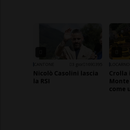
CANTONE
3 gior
169
395
LOCARNO
Nicolò Casolini lascia
Crolla 
la RSI
Monte 
come 