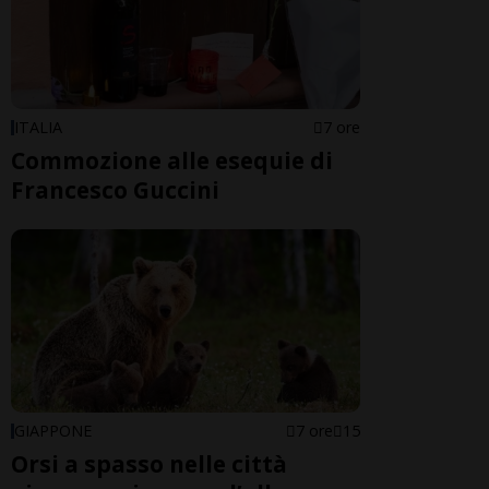
ITALIA
7 ore
Commozione alle esequie di
Francesco Guccini
GIAPPONE
7 ore
15
Orsi a spasso nelle città