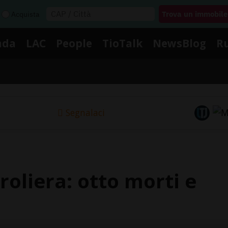
Acquista
nda
LAC
People
TioTalk
NewsBlog
R
Segnalaci
roliera: otto morti e