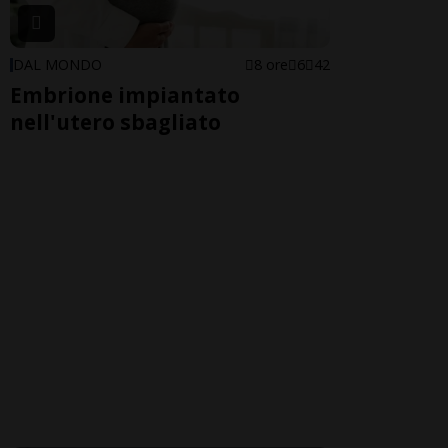
DAL MONDO
8 ore
6
42
Embrione impiantato
nell'utero sbagliato