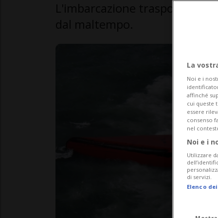
L'imbarcazione trasportava pr
dal maltempo.
La vostr
Noi e i nost
identificato
affinché sup
cui queste 
essere rile
consenso fac
nel contest
Noi e i n
Utilizzare d
dell’identif
personalizz
di servizi.
Elenco dei
Mostra