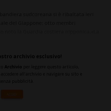
andiera sudcoreana si è ribaltata ieri
ntale del Giappone: otto membri
so noto la Guardia costiera nipponica.«La
ostro archivio esclusivo!
to
Archivio
per leggere questo articolo,
accedere all'archivio e navigare su sito e
senza pubblicità.
ACCEDI