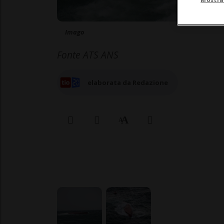
Imago
Fonte ATS ANS
elaborata da Redazione