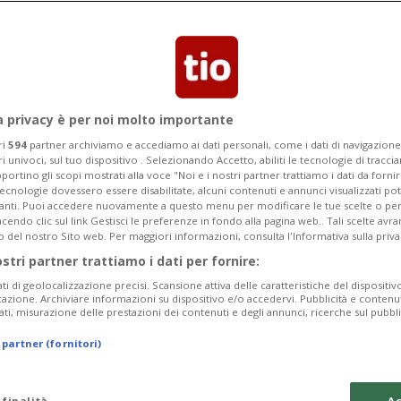
odotti chimici quando è stata sorpresa
a privacy è per noi molto importante
ri
594
partner archiviamo e accediamo ai dati personali, come i dati di navigazione 
ri univoci, sul tuo dispositivo . Selezionando Accetto, abiliti le tecnologie di tracc
portino gli scopi mostrati alla voce "Noi e i nostri partner trattiamo i dati da fornir
tecnologie dovessero essere disabilitate, alcuni contenuti e annunci visualizzati 
vanti. Puoi accedere nuovamente a questo menu per modificare le tue scelte o per
endo clic sul link Gestisci le preferenze in fondo alla pagina web.. Tali scelte avr
o del nostro Sito web. Per maggiori informazioni, consulta l'Informativa sulla priva
ostri partner trattiamo i dati per fornire:
ati di geolocalizzazione precisi. Scansione attiva delle caratteristiche del dispositivo 
icazione. Archiviare informazioni su dispositivo e/o accedervi. Pubblicità e contenu
ati, misurazione delle prestazioni dei contenuti e degli annunci, ricerche sul pubbl
 partner (fornitori)
 finalità
Ac