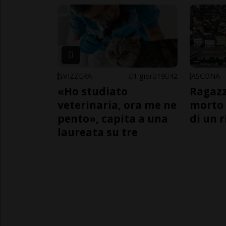
SVIZZERA
1 gior
19
42
ASCONA
«Ho studiato
Ragazz
veterinaria, ora me ne
morto 
pento», capita a una
di un 
laureata su tre