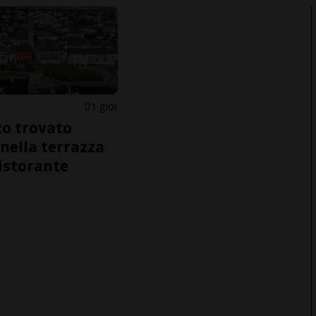
1 gior
o trovato
nella terrazza
ristorante