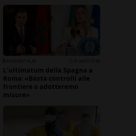
SPAGNA/ITALIA
18 ore
17
56
L'ultimatum della Spagna a
Roma: «Basta controlli alle
frontiere o adotteremo
misure»