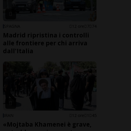
SPAGNA
12 ore
7
74
Madrid ripristina i controlli
alle frontiere per chi arriva
dall'Italia
IRAN
12 ore
1
45
«Mojtaba Khamenei è grave,