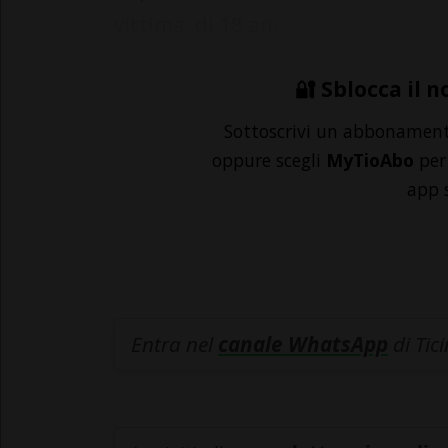
vittima, di 18 an...
🔐 Sblocca il n
Sottoscrivi un abbonamen
oppure scegli
MyTioAbo
per 
app 
Entra nel
canale WhatsApp
di Tic