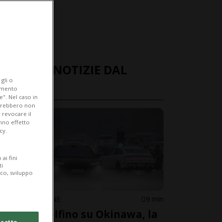
ULTIME NOTIZIE DAL
gli o
MONDO
iamento
e". Nel caso in
potrebbero non
 revocare il
anno effetto
cy.
ai fini
ti
ico, sviluppo
CINA/GIAPPONE
9 min
Tifone Delfino su Okinawa, la
cetto