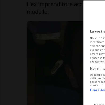
L'ex imprenditore accusato di
modelle.
La vostr
Noi e i nost
identificato
affinché sup
cui queste 
essere rile
consenso fac
nel contest
Noi e i n
Utilizzare d
dell’identif
personalizz
di servizi.
Elenco dei
Mostra