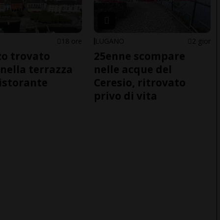
18 ore
LUGANO
2 gior
o trovato
25enne scompare
nella terrazza
nelle acque del
ristorante
Ceresio, ritrovato
privo di vita