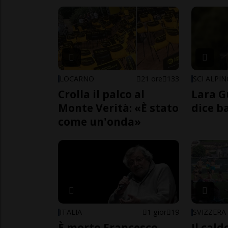
LOCARNO
21 ore
133
SCI ALPI
Crolla il palco al
Lara G
Monte Verità: «È stato
dice b
come un'onda»
ITALIA
1 gior
19
SVIZZERA
È morto Francesco
Il cal