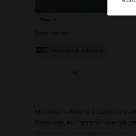
Facebook
Fonte ats ans
elaborata da Redazione
MILANO - A Milano è stato condan
Genovese, ex imprenditore del web
dopo averle rese incoscienti con 