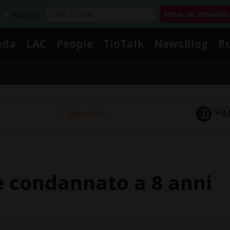
Acquista
nda
LAC
People
TioTalk
NewsBlog
R
Segnalaci
 condannato a 8 anni