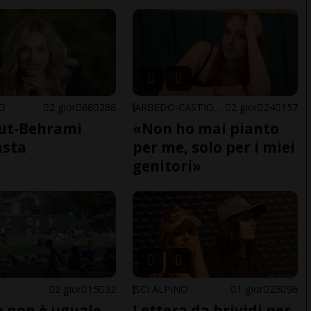
NO
2 gior
68
288
ARBEDO-CASTIONE
2 gior
24
157
ut-Behrami
«Non ho mai pianto
asta
per me, solo per i miei
genitori»
2 gior
15
32
SCI ALPINO
1 gior
25
96
do non è uguale
Lettera da brividi per