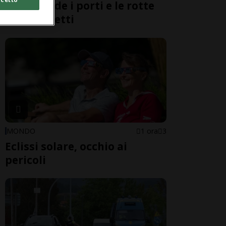
Cina chiude i porti e le rotte
dei traghetti
MONDO
1 ora
3
Eclissi solare, occhio ai
pericoli