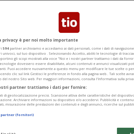
 aver ubriacato, drogato e stuprato due
a privacy è per noi molto importante
ri
594
partner archiviamo e accediamo ai dati personali, come i dati di navigazione 
ri univoci, sul tuo dispositivo . Selezionando Accetto, abiliti le tecnologie di tracc
portino gli scopi mostrati alla voce "Noi e i nostri partner trattiamo i dati da fornir
tecnologie dovessero essere disabilitate, alcuni contenuti e annunci visualizzati 
vanti. Puoi accedere nuovamente a questo menu per modificare le tue scelte o per
endo clic sul link Gestisci le preferenze in fondo alla pagina web.. Tali scelte avr
o del nostro Sito web. Per maggiori informazioni, consulta l'Informativa sulla priva
ostri partner trattiamo i dati per fornire:
ati di geolocalizzazione precisi. Scansione attiva delle caratteristiche del dispositivo 
icazione. Archiviare informazioni su dispositivo e/o accedervi. Pubblicità e contenu
ati, misurazione delle prestazioni dei contenuti e degli annunci, ricerche sul pubbl
 partner (fornitori)
 finalità
Ac