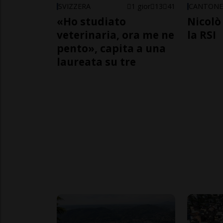
SVIZZERA
1 gior
13
41
CANTON
«Ho studiato
Nicolò 
veterinaria, ora me ne
la RSI
pento», capita a una
laureata su tre