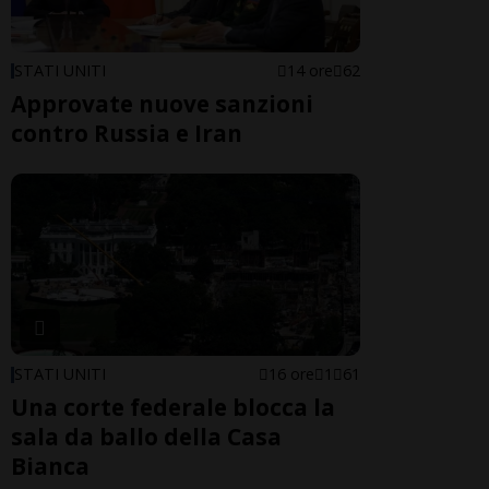
STATI UNITI
14 ore
62
Approvate nuove sanzioni
contro Russia e Iran
STATI UNITI
16 ore
1
61
Una corte federale blocca la
sala da ballo della Casa
Bianca