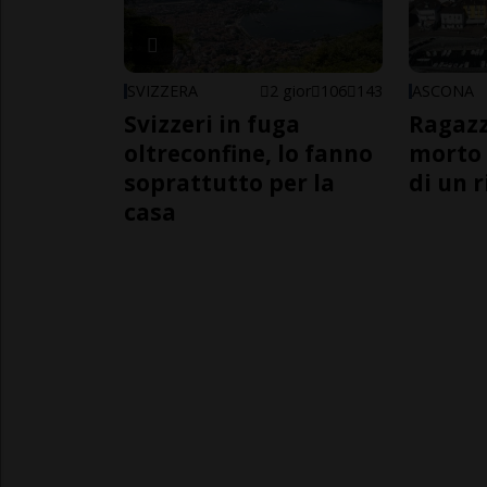
SVIZZERA
2 gior
106
143
ASCONA
Svizzeri in fuga
Ragazz
oltreconfine, lo fanno
morto 
soprattutto per la
di un 
casa