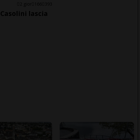
E
2 gior
166
393
Casolini lascia