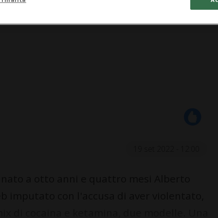
19 set 2022 - 12:00
nato a otto anni e quattro mesi Alberto
 imputato con l'accusa di aver violentato,
mix di cocaina e ketamina, due modelle. Una