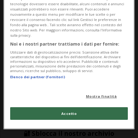
Giornalista
tecnologie dovessero essere disabilitate, alcuni contenuti e annunci
visualizzati potrebbero non essere rilevanti. Puoi accedere
nuovamente a questo menu per modificare le tue scelte o per
revocare il consenso facendo clic sul link Gestisci le preferenze in
fondo alla pagina web.. Tali scelte avranno effetto nel contesto del
nostro Sito web. Per maggiori informazioni, consulta l'Informativa
sulla privacy.
23 mag 2021 - 19:52
Noi e i nostri partner trattiamo i dati per fornire:
Utilizzare dati di geolocalizzazione precisi. Scansione attiva delle
caratteristiche del dispositivo ai fini dell’identificazione. Archiviare
TORINO - Non ce l'ha fatta uno dei due
informazioni su dispositivo e/o accedervi. Pubblicità e contenuti
personalizzati, misurazione delle prestazioni dei contenuti e degli
bimbi, unici sopravvissuti, alla tragedia
annunci, ricerche sul pubblico, sviluppo di servizi.
Elenco dei partner (fornitori)
avvenuta oggi sulla funivia che da Stresa
porta sul Monte Mottarone. Al momento,
Mostra finalità
quindi, il bilancio accertato è di 14 morti
sui 15 (supposti) presenti nella cabi...
Accetto
🔐 Sblocca il nostro archivio