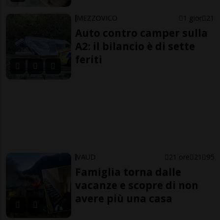
MEZZOVICO
1 gior
21
Auto contro camper sulla
A2: il bilancio è di sette
feriti
VAUD
21 ore
21
95
Famiglia torna dalle
vacanze e scopre di non
avere più una casa