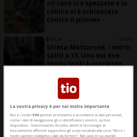
«Il cavo si è spezzato e la
cabina si è schiantata
contro il pilone»
ITALIA
5 anni
Stresa-Mottarone, i morti
saliti a 13. Uno dei due
bimbi feriti è cosciente
ITALIA
5 anni
1
Quella funivia che sostituì
il trenino a cremagliera
La vostra privacy è per noi molto importante
Noi e i nostri
594
partner archiviamo e accediamo ai dati personali,
come i dati di navigazione gli o identificatori univoci, sul tuo
dispositivo . Selezionando Accetto, abiliti le tecnologie di
tracciamento affinché supportino gli scopi mostrati alla voce "Noi e i
di Filippo Zanoli
nostri partner trattiamo i dati da fornire". Nel caso in cui queste