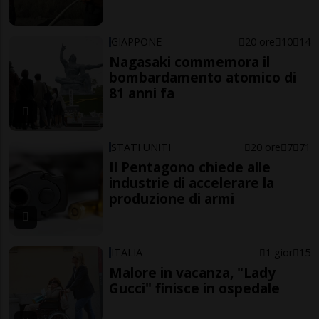
GIAPPONE
20 ore
10
14
Nagasaki commemora il
bombardamento atomico di
81 anni fa
STATI UNITI
20 ore
7
71
Il Pentagono chiede alle
industrie di accelerare la
produzione di armi
ITALIA
1 gior
15
Malore in vacanza, "Lady
Gucci" finisce in ospedale