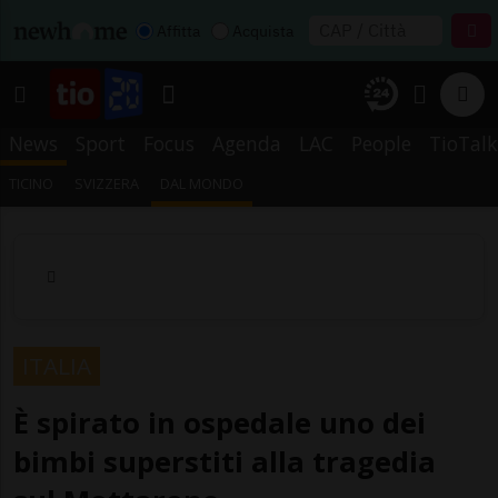
Affitta
Acquista
News
Sport
Focus
Agenda
LAC
People
TioTalk
TICINO
SVIZZERA
DAL MONDO
ITALIA
È spirato in ospedale uno dei
bimbi superstiti alla tragedia