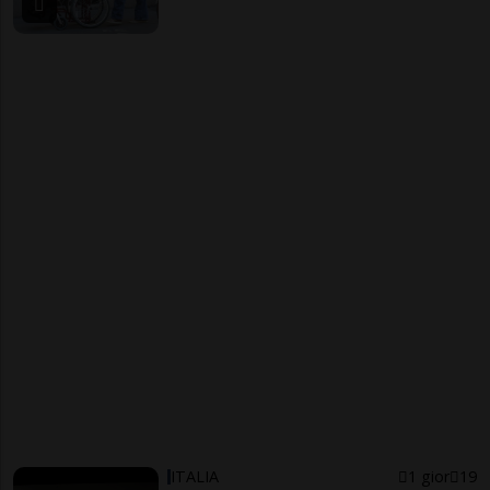
ITALIA
1 gior
19