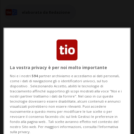
elaborata da Redazione
18 mag 2025 - 20:18
Aggiornamento 23:39
La vostra privacy è per noi molto importante
TORINO - Il week end del Salone del libro
Noi e i nostri
594
partner archiviamo e accediamo ai dati personali,
di Torino si chiude, come sempre, con un
come i dati di navigazione gli o identificatori univoci, sul tuo
dispositivo . Selezionando Accetto, abiliti le tecnologie di
bagno di folla: lunghissime code agli
tracciamento affinché supportino gli scopi mostrati alla voce "Noi e i
nostri partner trattiamo i dati da fornire". Nel caso in cui queste
ingressi già un'ora prima dell'apertura, e
tecnologie dovessero essere disabilitate, alcuni contenuti e annunci
visualizzati potrebbero non essere rilevanti. Puoi accedere
poi negli stand degli editori, agli incontri
nuovamente a questo menu per modificare le tue scelte o per
revocare il consenso facendo clic sul link Gestisci le preferenze in
fondo alla pagina web.. Tali scelte avranno effetto nel contesto del
con gli autori e le autrici, negli spazi...
nostro Sito web. Per maggiori informazioni, consulta l'Informativa
sulla privacy.