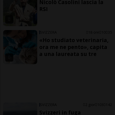
Nicolò Casolini lascia la
RSI
SVIZZERA
18 ore
10
35
«Ho studiato veterinaria,
ora me ne pento», capita
a una laureata su tre
SVIZZERA
2 gior
103
142
Svizzeri in fuga