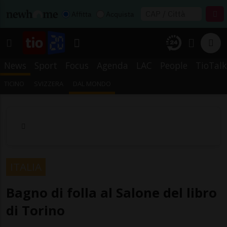
Affitta
Acquista
News
Sport
Focus
Agenda
LAC
People
TioTalk
TICINO
SVIZZERA
DAL MONDO
ITALIA
Bagno di folla al Salone del libro
di Torino