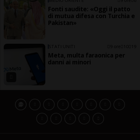
MEDIO ORIENTE
9 ore
6
Fonti saudite: «Oggi il patto
di mutua difesa con Turchia e
Pakistan»
STATI UNITI
9 ore
10
19
Meta, multa faraonica per
danni ai minori