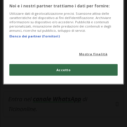
Noi e i nostri partner trattiamo i dati per fornire:
🔐 Sblocca il nostro archivio
Utilizzare dati di geolocalizzazione precisi. Scansione attiva delle
esclusivo!
caratteristiche del dispositivo ai fini dell’identificazione. Archiviare
informazioni su dispositivo e/o accedervi. Pubblicità e contenuti
personalizzati, misurazione delle prestazioni dei contenuti e degli
Sottoscrivi un abbonamento
Archivio
per
annunci, ricerche sul pubblico, sviluppo di servizi.
Elenco dei partner (fornitori)
leggere questo articolo, oppure scegli
MyTioAbo
per accedere all'archivio e
navigare su sito e app senza pubblicità.
Mostra finalità
Accetto
ACCEDI
Entra nel
canale WhatsApp
di
Ticinonline.