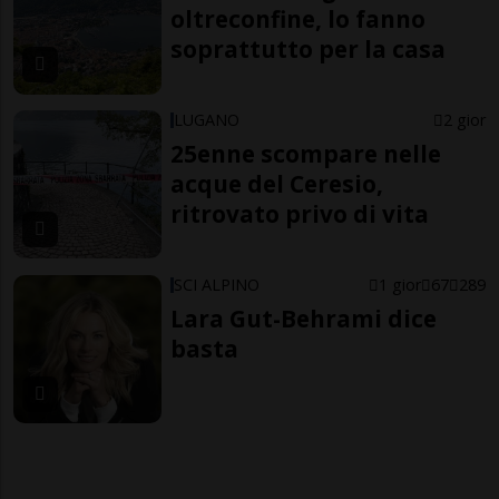
oltreconfine, lo fanno
soprattutto per la casa
LUGANO
2 gior
25enne scompare nelle
acque del Ceresio,
ritrovato privo di vita
SCI ALPINO
1 gior
67
289
Lara Gut-Behrami dice
basta