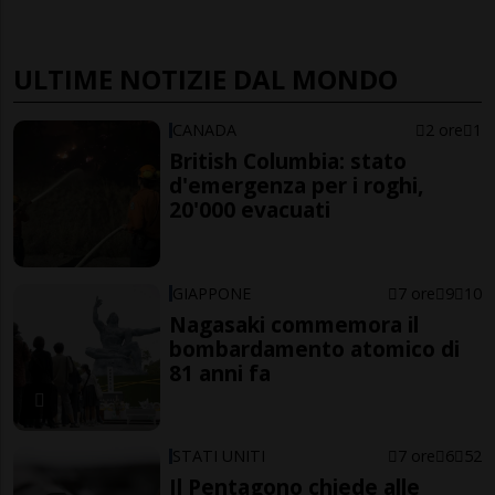
ULTIME NOTIZIE DAL MONDO
CANADA
2 ore
1
British Columbia: stato
d'emergenza per i roghi,
20'000 evacuati
GIAPPONE
7 ore
9
10
Nagasaki commemora il
bombardamento atomico di
81 anni fa
STATI UNITI
7 ore
6
52
Il Pentagono chiede alle