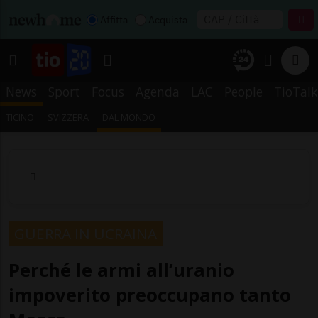
Affitta
Acquista
News
Sport
Focus
Agenda
LAC
People
TioTalk
TICINO
SVIZZERA
DAL MONDO
GUERRA IN UCRAINA
Perché le armi all’uranio
impoverito preoccupano tanto