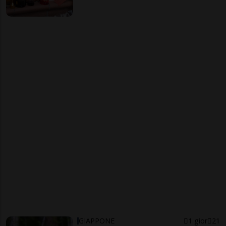
GIAPPONE
1 gior
21