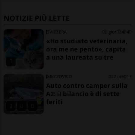
NOTIZIE PIÙ LETTE
SVIZZERA
2 gior
24
49
«Ho studiato veterinaria,
ora me ne pento», capita
a una laureata su tre
MEZZOVICO
22 ore
17
Auto contro camper sulla
A2: il bilancio è di sette
feriti