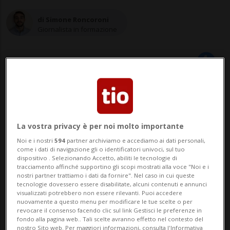
di Simone Roncoroni
Giornalista in formazione
23 mar 2023 - 11:58
MOSCA - La reazione di Mosca è stata
La vostra privacy è per noi molto importante
furiosa. «I Paesi occidentali guidati dagli
Noi e i nostri
594
partner archiviamo e accediamo ai dati personali,
come i dati di navigazione gli o identificatori univoci, sul tuo
Stati Uniti hanno deciso di portare
dispositivo . Selezionando Accetto, abiliti le tecnologie di
tracciamento affinché supportino gli scopi mostrati alla voce "Noi e i
l'umanità sull'orlo di un Armageddon
nostri partner trattiamo i dati da fornire". Nel caso in cui queste
tecnologie dovessero essere disabilitate, alcuni contenuti e annunci
nucleare». Sono le parole
visualizzati potrebbero non essere rilevanti. Puoi accedere
nuovamente a questo menu per modificare le tue scelte o per
revocare il consenso facendo clic sul link Gestisci le preferenze in
dell'ambasciatore russo negli Stati Uniti
fondo alla pagina web.. Tali scelte avranno effetto nel contesto del
nostro Sito web. Per maggiori informazioni, consulta l'Informativa