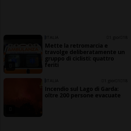
ITALIA
1 gior
18
Mette la retromarcia e
travolge deliberatamente un
gruppo di ciclisti: quattro
feriti
ITALIA
1 gior
1
18
Incendio sul Lago di Garda:
oltre 200 persone evacuate