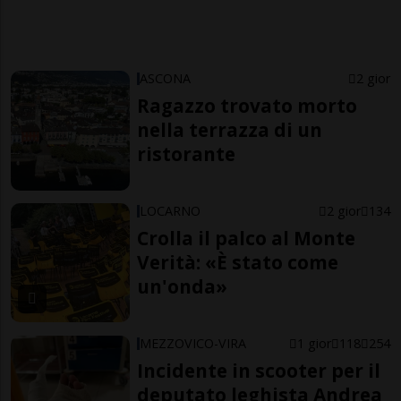
ASCONA
2 gior
Ragazzo trovato morto
nella terrazza di un
ristorante
LOCARNO
2 gior
134
Crolla il palco al Monte
Verità: «È stato come
un'onda»
MEZZOVICO-VIRA
1 gior
118
254
Incidente in scooter per il
deputato leghista Andrea