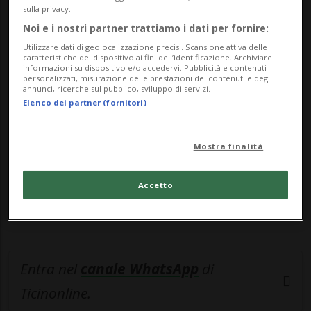
An...
sulla privacy.
Noi e i nostri partner trattiamo i dati per fornire:
🔐 Sblocca il nostro archivio
Utilizzare dati di geolocalizzazione precisi. Scansione attiva delle
caratteristiche del dispositivo ai fini dell’identificazione. Archiviare
esclusivo!
informazioni su dispositivo e/o accedervi. Pubblicità e contenuti
personalizzati, misurazione delle prestazioni dei contenuti e degli
annunci, ricerche sul pubblico, sviluppo di servizi.
Sottoscrivi un abbonamento
Archivio
per
Elenco dei partner (fornitori)
leggere questo articolo, oppure scegli
MyTioAbo
per accedere all'archivio e
Mostra finalità
navigare su sito e app senza pubblicità.
Accetto
ACCEDI
Entra nel
canale WhatsApp
di
Ticinonline.