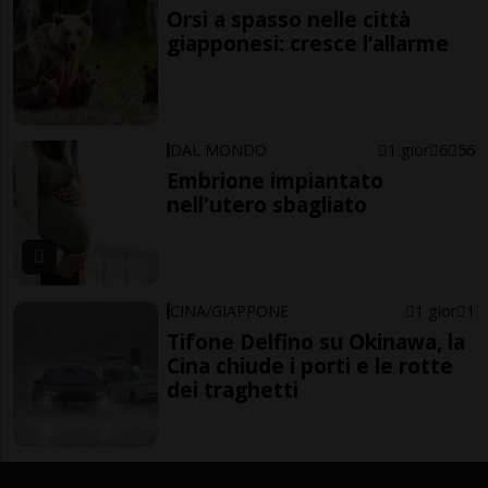
Orsi a spasso nelle città
giapponesi: cresce l’allarme
DAL MONDO
1 gior
6
56
Embrione impiantato
nell'utero sbagliato
CINA/GIAPPONE
1 gior
1
Tifone Delfino su Okinawa, la
Cina chiude i porti e le rotte
dei traghetti