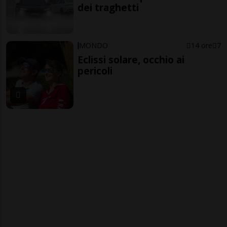
dei traghetti
MONDO
14 ore
7
Eclissi solare, occhio ai
pericoli