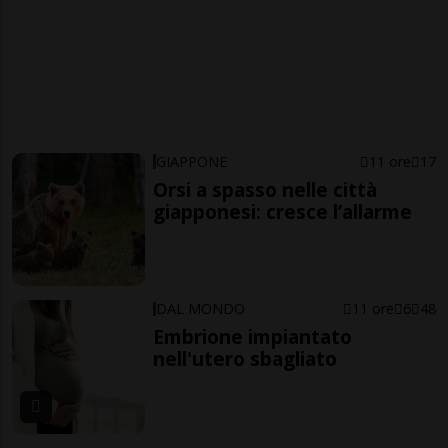
GIAPPONE
11 ore
17
Orsi a spasso nelle città
giapponesi: cresce l’allarme
DAL MONDO
11 ore
6
48
Embrione impiantato
nell'utero sbagliato