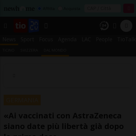
Affitta
Acquista
News
Sport
Focus
Agenda
LAC
People
TioTalk
TICINO
SVIZZERA
DAL MONDO
GERMANIA
«Ai vaccinati con AstraZeneca
siano date più libertà già dopo