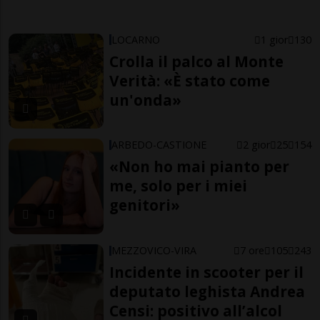
LOCARNO
1 gior
130
Crolla il palco al Monte
Verità: «È stato come
un'onda»
ARBEDO-CASTIONE
2 gior
25
154
«Non ho mai pianto per
me, solo per i miei
genitori»
MEZZOVICO-VIRA
7 ore
105
243
Incidente in scooter per il
deputato leghista Andrea
Censi: positivo all’alcol