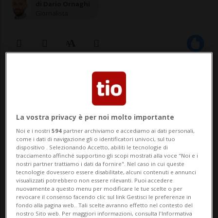
di Dario Ornaghi
Giornalista
17 mag 2021 - 17:44
Aggiornamento 20:34
1
La vostra privacy è per noi molto importante
BERLINO - Nel campo minato delle libertà
Noi e i nostri
594
partner archiviamo e accediamo ai dati personali,
da accordare o meno ai vaccinati,
come i dati di navigazione gli o identificatori univoci, sul tuo
dispositivo . Selezionando Accetto, abiliti le tecnologie di
l'Associazione dei medici di famiglia
tracciamento affinché supportino gli scopi mostrati alla voce "Noi e i
nostri partner trattiamo i dati da fornire". Nel caso in cui queste
tedeschi introduce una nuova variabile.
tecnologie dovessero essere disabilitate, alcuni contenuti e annunci
visualizzati potrebbero non essere rilevanti. Puoi accedere
Chiede infatti che chi si fa immunizzare
nuovamente a questo menu per modificare le tue scelte o per
revocare il consenso facendo clic sul link Gestisci le preferenze in
con AstraZeneca sia dispensato da alcune
fondo alla pagina web.. Tali scelte avranno effetto nel contesto del
nostro Sito web. Per maggiori informazioni, consulta l'Informativa