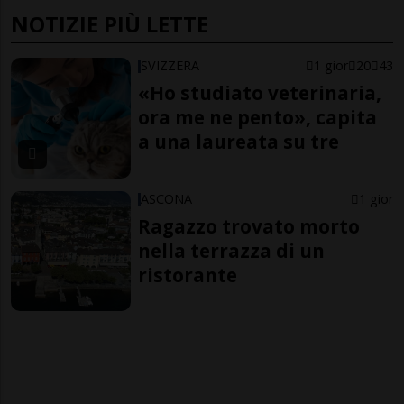
NOTIZIE PIÙ LETTE
SVIZZERA
1 gior
20
43
«Ho studiato veterinaria,
ora me ne pento», capita
a una laureata su tre
ASCONA
1 gior
Ragazzo trovato morto
nella terrazza di un
ristorante