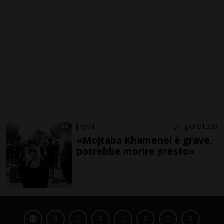
IRAN
1 gior
1
53
«Mojtaba Khamenei è grave,
potrebbe morire presto»