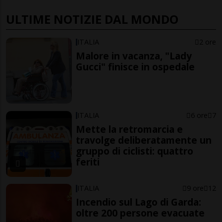
ULTIME NOTIZIE DAL MONDO
ITALIA
2 ore
Malore in vacanza, "Lady
Gucci" finisce in ospedale
ITALIA
6 ore
7
Mette la retromarcia e
travolge deliberatamente un
gruppo di ciclisti: quattro
feriti
ITALIA
9 ore
12
Incendio sul Lago di Garda:
oltre 200 persone evacuate