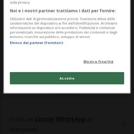
sulla privacy.
restrizi...
Noi e i nostri partner trattiamo i dati per fornire:
Utilizzare dati di geolocalizzazione precisi. Scansione attiva delle
🔐 Sblocca il nostro archivio
caratteristiche del dispositivo ai fini dell’identificazione. Archiviare
informazioni su dispositivo e/o accedervi. Pubblicità e contenuti
personalizzati, misurazione delle prestazioni dei contenuti e degli
esclusivo!
annunci, ricerche sul pubblico, sviluppo di servizi.
Elenco dei partner (fornitori)
Sottoscrivi un abbonamento
Archivio
per
leggere questo articolo, oppure scegli
Mostra finalità
MyTioAbo
per accedere all'archivio e
navigare su sito e app senza pubblicità.
Accetto
ACCEDI
Entra nel
canale WhatsApp
di
Ticinonline.