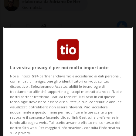
elaborata da Adriano De Neri
Giornalista
23 gen 2021 - 16:40
8
WASHINGTON - «Faremo qualcosa, ma non
La vostra privacy è per noi molto importante
subito»: lo ha detto Donald Trump a un
Noi e i nostri
594
partner archiviamo e accediamo ai dati personali,
come i dati di navigazione gli o identificatori univoci, sul tuo
reporter del Washington Examiner, che ha
dispositivo . Selezionando Accetto, abiliti le tecnologie di
tracciamento affinché supportino gli scopi mostrati alla voce "Noi e i
raccolto le sue prime parole da quando ha
nostri partner trattiamo i dati da fornire". Nel caso in cui queste
tecnologie dovessero essere disabilitate, alcuni contenuti e annunci
lasciato la Casa Bianca avvicinandolo al
visualizzati potrebbero non essere rilevanti. Puoi accedere
nuovamente a questo menu per modificare le tue scelte o per
tavolo del ristorante del suo Golf Cl...
revocare il consenso facendo clic sul link Gestisci le preferenze in
fondo alla pagina web.. Tali scelte avranno effetto nel contesto del
nostro Sito web. Per maggiori informazioni, consulta l'Informativa
sulla privacy.