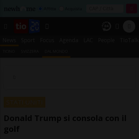
Affitta
Acquista
News
Sport
Focus
Agenda
LAC
People
TioTalk
TICINO
SVIZZERA
DAL MONDO
STATI UNITI
Donald Trump si consola con il
golf