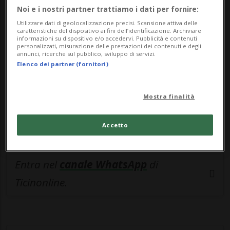
🔐 Sblocca il nostro archivio
Noi e i nostri partner trattiamo i dati per fornire:
esclusivo!
Utilizzare dati di geolocalizzazione precisi. Scansione attiva delle
caratteristiche del dispositivo ai fini dell’identificazione. Archiviare
Sottoscrivi un abbonamento
Archivio
per
informazioni su dispositivo e/o accedervi. Pubblicità e contenuti
personalizzati, misurazione delle prestazioni dei contenuti e degli
leggere questo articolo, oppure scegli
annunci, ricerche sul pubblico, sviluppo di servizi.
Elenco dei partner (fornitori)
MyTioAbo
per accedere all'archivio e
navigare su sito e app senza pubblicità.
Mostra finalità
ACCEDI
Accetto
Entra nel
canale WhatsApp
di
Ticinonline.