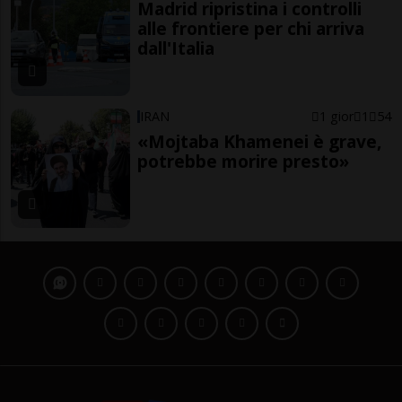
Madrid ripristina i controlli
alle frontiere per chi arriva
dall'Italia
IRAN
1 gior
1
54
«Mojtaba Khamenei è grave,
potrebbe morire presto»