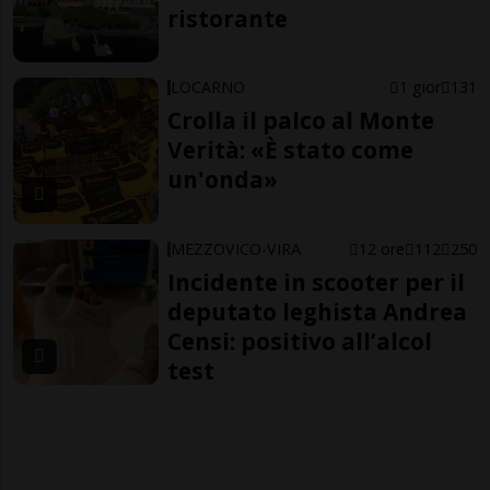
ristorante
LOCARNO
1 gior
131
Crolla il palco al Monte
Verità: «È stato come
un'onda»
MEZZOVICO-VIRA
12 ore
112
250
Incidente in scooter per il
deputato leghista Andrea
Censi: positivo all’alcol
test