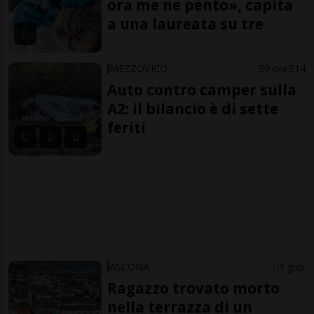
ora me ne pento», capita
a una laureata su tre
MEZZOVICO
9 ore
14
Auto contro camper sulla
A2: il bilancio è di sette
feriti
ASCONA
1 gior
Ragazzo trovato morto
nella terrazza di un