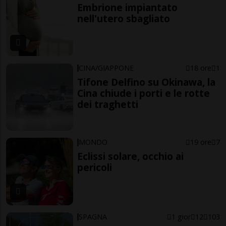
Embrione impiantato
nell'utero sbagliato
CINA/GIAPPONE
18 ore
1
Tifone Delfino su Okinawa, la
Cina chiude i porti e le rotte
dei traghetti
MONDO
19 ore
7
Eclissi solare, occhio ai
pericoli
SPAGNA
1 gior
12
103