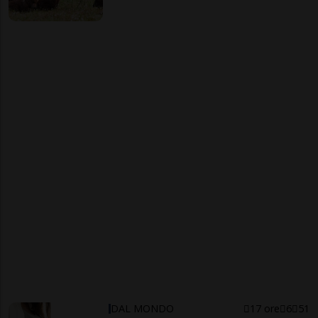
DAL MONDO
17 ore
6
51