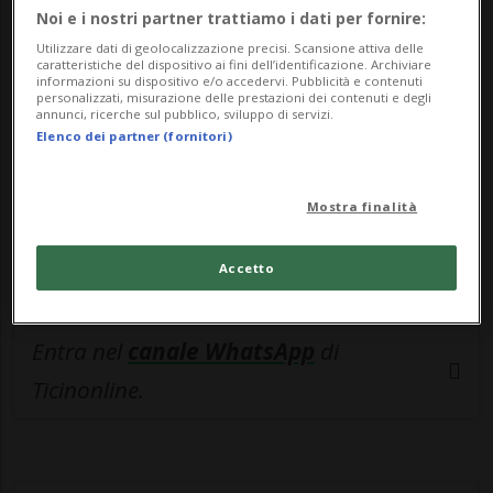
🔐 Sblocca il nostro archivio
Noi e i nostri partner trattiamo i dati per fornire:
esclusivo!
Utilizzare dati di geolocalizzazione precisi. Scansione attiva delle
caratteristiche del dispositivo ai fini dell’identificazione. Archiviare
Sottoscrivi un abbonamento
Archivio
per
informazioni su dispositivo e/o accedervi. Pubblicità e contenuti
personalizzati, misurazione delle prestazioni dei contenuti e degli
leggere questo articolo, oppure scegli
annunci, ricerche sul pubblico, sviluppo di servizi.
Elenco dei partner (fornitori)
MyTioAbo
per accedere all'archivio e
navigare su sito e app senza pubblicità.
Mostra finalità
ACCEDI
Accetto
Entra nel
canale WhatsApp
di
Ticinonline.