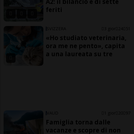
A2: il bilancio è di sette
feriti
SVIZZERA
3 gior
24
51
«Ho studiato veterinaria,
ora me ne pento», capita
a una laureata su tre
VAUD
1 gior
20
97
Famiglia torna dalle
vacanze e scopre di non