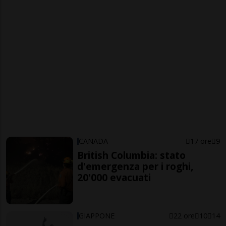
CANADA
17 ore
9
British Columbia: stato
d'emergenza per i roghi,
20'000 evacuati
GIAPPONE
22 ore
10
14