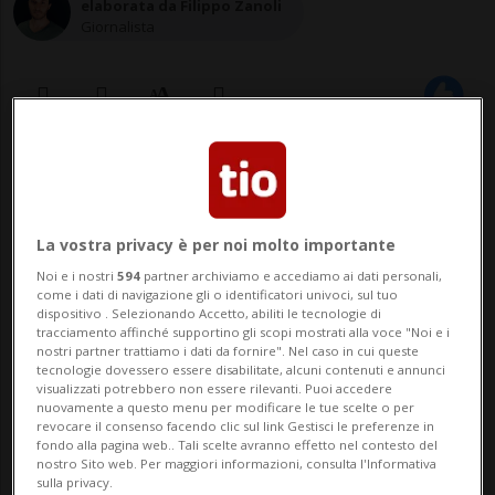
elaborata da Filippo Zanoli
Giornalista
18 giu 2020 - 08:35
ROMA - Una persona su 97 nel mondo è in
La vostra privacy è per noi molto importante
fuga da conflitti, persecuzioni o violenze,
Noi e i nostri
594
partner archiviamo e accediamo ai dati personali,
come i dati di navigazione gli o identificatori univoci, sul tuo
pari a più dell'1 per cento della
dispositivo . Selezionando Accetto, abiliti le tecnologie di
tracciamento affinché supportino gli scopi mostrati alla voce "Noi e i
popolazione mondiale. È il dato senza
nostri partner trattiamo i dati da fornire". Nel caso in cui queste
tecnologie dovessero essere disabilitate, alcuni contenuti e annunci
precedenti emerso dal rapporto annuale
visualizzati potrebbero non essere rilevanti. Puoi accedere
nuovamente a questo menu per modificare le tue scelte o per
Global Trends pubblicato oggi dall...
revocare il consenso facendo clic sul link Gestisci le preferenze in
fondo alla pagina web.. Tali scelte avranno effetto nel contesto del
nostro Sito web. Per maggiori informazioni, consulta l'Informativa
sulla privacy.