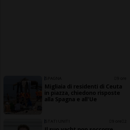
SPAGNA
9 ore
Migliaia di residenti di Ceuta
in piazza, chiedono risposte
alla Spagna e all'Ue
STATI UNITI
9 ore
2
Il suo yacht non soccorre