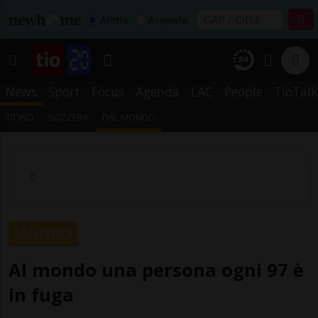
Affitta
Acquista
News
Sport
Focus
Agenda
LAC
People
TioTalk
TICINO
SVIZZERA
DAL MONDO
MONDO
Al mondo una persona ogni 97 è
in fuga