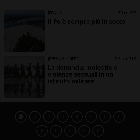
ITALIA
5 ore
8
Il Po è sempre più in secca
REGNO UNITO
6 ore
12
La denuncia: molestie e
violenze sessuali in un
istituto militare