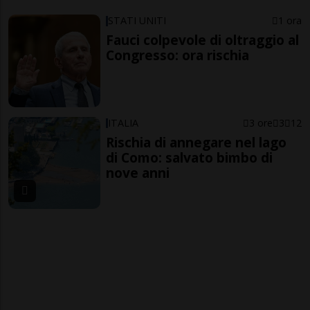
STATI UNITI
1 ora
Fauci colpevole di oltraggio al
Congresso: ora rischia
ITALIA
3 ore
3
12
Rischia di annegare nel lago
di Como: salvato bimbo di
nove anni