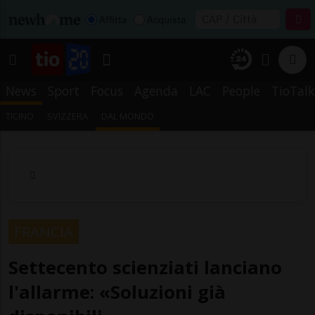
Affitta
Acquista
News
Sport
Focus
Agenda
LAC
People
TioTalk
TICINO
SVIZZERA
DAL MONDO
FRANCIA
Settecento scienziati lanciano
l'allarme: «Soluzioni già