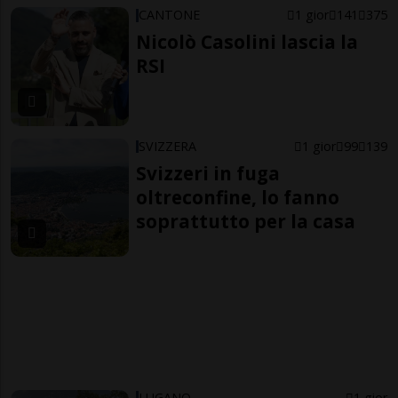
CANTONE
1 gior
141
375
Nicolò Casolini lascia la
RSI
SVIZZERA
1 gior
99
139
Svizzeri in fuga
oltreconfine, lo fanno
soprattutto per la casa
LUGANO
1 gior