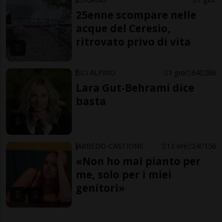
25enne scompare nelle
acque del Ceresio,
ritrovato privo di vita
SCI ALPINO
1 gior
64
286
Lara Gut-Behrami dice
basta
ARBEDO-CASTIONE
12 ore
24
156
«Non ho mai pianto per
me, solo per i miei
genitori»