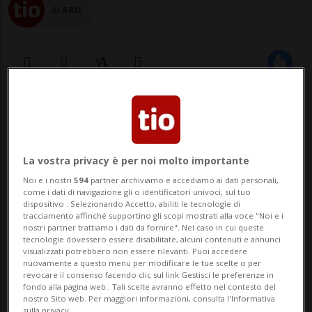
di ARO
08 set 2018 - 08:57
Aggiornamento 14:09
7
La vostra privacy è per noi molto importante
Noi e i nostri
594
partner archiviamo e accediamo ai dati personali,
come i dati di navigazione gli o identificatori univoci, sul tuo
dispositivo . Selezionando Accetto, abiliti le tecnologie di
tracciamento affinché supportino gli scopi mostrati alla voce "Noi e i
nostri partner trattiamo i dati da fornire". Nel caso in cui queste
tecnologie dovessero essere disabilitate, alcuni contenuti e annunci
visualizzati potrebbero non essere rilevanti. Puoi accedere
nuovamente a questo menu per modificare le tue scelte o per
PARIGI - Settecento scienziati francesi
revocare il consenso facendo clic sul link Gestisci le preferenze in
fondo alla pagina web.. Tali scelte avranno effetto nel contesto del
hanno chiesto ai leader politici di passare
nostro Sito web. Per maggiori informazioni, consulta l'Informativa
sulla privacy.