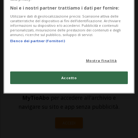
all'azione, optando per una società senza
Noi e i nostri partner trattiamo i dati per fornire:
emissioni di carbonio. «La Terra è già
Utilizzare dati di geolocalizzazione precisi. Scansione attiva delle
caratteristiche del dispositivo ai fini dell’identificazione. Archiviare
entrata pienamente nel futuro del clima»,
informazioni su dispositivo e/o accedervi. Pubblicità e contenuti
personalizzati, misurazione delle prestazioni dei contenuti e degli
avvertono....
annunci, ricerche sul pubblico, sviluppo di servizi.
Elenco dei partner (fornitori)
🔐 Sblocca il nostro archivio
Mostra finalità
esclusivo!
Accetto
Sottoscrivi un abbonamento
Archivio
per
leggere questo articolo, oppure scegli
MyTioAbo
per accedere all'archivio e
navigare su sito e app senza pubblicità.
ACCEDI