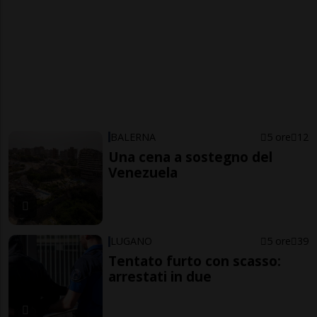
BALERNA
5 ore
12
Una cena a sostegno del
Venezuela
LUGANO
5 ore
39
Tentato furto con scasso:
arrestati in due