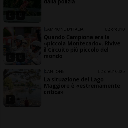
dalla polizia
CAMPIONE D'ITALIA
2 ore
10
Quando Campione era la
«piccola Montecarlo». Rivive
il Circuito più piccolo del
mondo
CANTONE
2 ore
10
25
La situazione del Lago
Maggiore è «estremamente
critica»