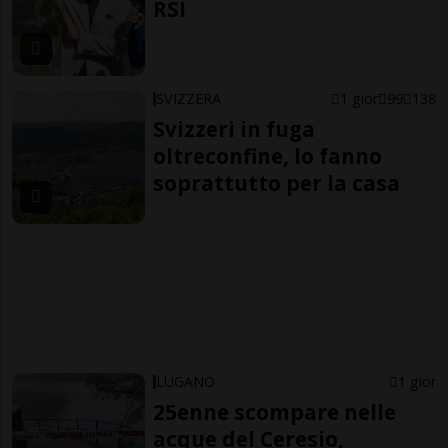
RSI
SVIZZERA
1 gior
99
138
Svizzeri in fuga
oltreconfine, lo fanno
soprattutto per la casa
LUGANO
1 gior
25enne scompare nelle
acque del Ceresio,