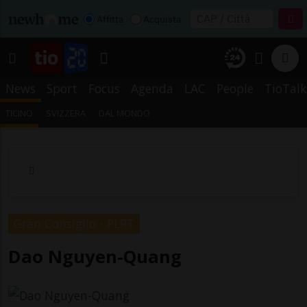
Affitta
Acquista
News
Sport
Focus
Agenda
LAC
People
TioTalk
TICINO
SVIZZERA
DAL MONDO
Gran Consiglio - PLRT
Dao Nguyen-Quang