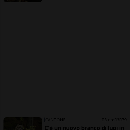
CANTONE
3 ore
3
79
C'è un nuovo branco di lupi in