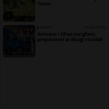
Ticino
LUGANO
4 ore
16
52
Arrivano i tifosi zurighesi,
preparatevi ai disagi stradali