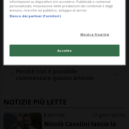
informazioni su dispositivo e/o accedervi. Pubblicità e contenuti
personalizzati, misurazione delle prestazioni dei contenuti e degli
annunci, ricerche sul pubblico, sviluppo di servizi.
Elenco dei partner (fornitori)
Iscriviti alla
newsletter giornaliera di
Tio
per ricevere le notizie più importanti
Mostra finalità
direttamente nella tua casella di posta.
Accetto
Perché non è possibile
commentare questo articolo
NOTIZIE PIÙ LETTE
CANTONE
1 gior
142
376
Nicolò Casolini lascia la