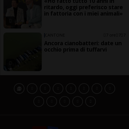
«Ho fatto tutto 10 anni in
ritardo, oggi preferisco stare
in fattoria con i miei animali»
CANTONE
7 ore
7
7
Ancora cianobatteri: date un
occhio prima di tuffarvi