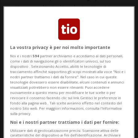
continuare gli studi, culminati poi in un ...
🔐 Sblocca il nostro archivio
esclusivo!
La vostra privacy è per noi molto importante
Sottoscrivi un abbonamento
Archivio
per
Noi e i nostri
594
partner archiviamo e accediamo ai dati personali,
leggere questo articolo, oppure scegli
come i dati di navigazione gli o identificatori univoci, sul tuo
dispositivo . Selezionando Accetto, abiliti le tecnologie di
MyTioAbo
per accedere all'archivio e
tracciamento affinché supportino gli scopi mostrati alla voce "Noi e i
navigare su sito e app senza pubblicità.
nostri partner trattiamo i dati da fornire". Nel caso in cui queste
tecnologie dovessero essere disabilitate, alcuni contenuti e annunci
visualizzati potrebbero non essere rilevanti. Puoi accedere
nuovamente a questo menu per modificare le tue scelte o per
ACCEDI
revocare il consenso facendo clic sul link Gestisci le preferenze in
fondo alla pagina web.. Tali scelte avranno effetto nel contesto del
nostro Sito web. Per maggiori informazioni, consulta l'Informativa
sulla privacy.
Noi e i nostri partner trattiamo i dati per fornire:
Entra nel
canale WhatsApp
di
Utilizzare dati di geolocalizzazione precisi. Scansione attiva delle
Ticinonline.
caratteristiche del dispositivo ai fini dell’identificazione. Archiviare