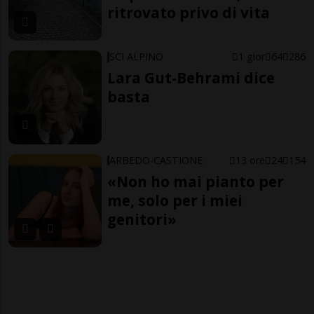
ritrovato privo di vita
SCI ALPINO
1 gior
64
286
Lara Gut-Behrami dice
basta
ARBEDO-CASTIONE
13 ore
24
154
«Non ho mai pianto per
me, solo per i miei
genitori»