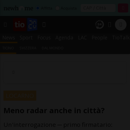
Affitta
Acquista
News
Sport
Focus
Agenda
LAC
People
TioTalk
TICINO
SVIZZERA
DAL MONDO
LOCARNO
Meno radar anche in città?
Un'interrogazione ─ primo firmatario: