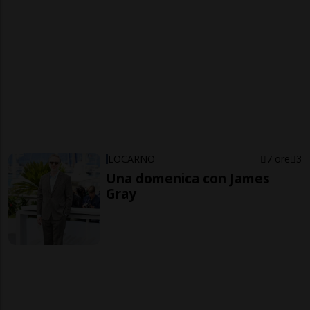
LOCARNO
7 ore
3
Una domenica con James
Gray