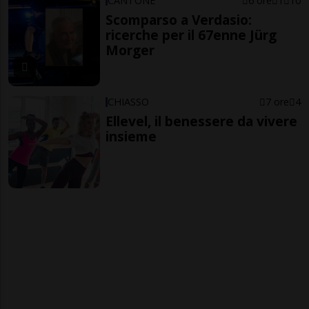
CANTONE
6 ore
1
10
Scomparso a Verdasio:
ricerche per il 67enne Jürg
Morger
CHIASSO
7 ore
4
Ellevel, il benessere da vivere
insieme