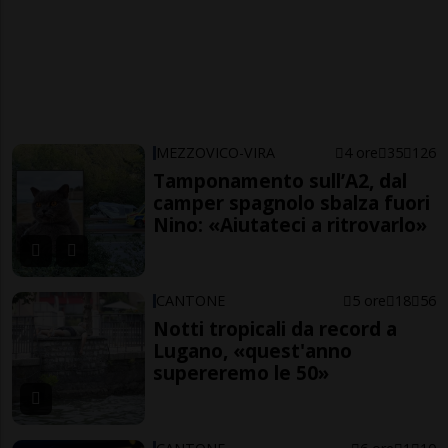
MEZZOVICO-VIRA
4 ore
35
126
Tamponamento sull’A2, dal
camper spagnolo sbalza fuori
Nino: «Aiutateci a ritrovarlo»
CANTONE
5 ore
18
56
Notti tropicali da record a
Lugano, «quest'anno
supereremo le 50»