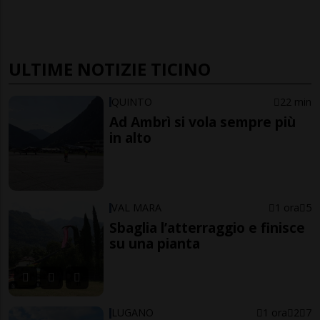
ULTIME NOTIZIE TICINO
QUINTO
22 min
Ad Ambrì si vola sempre più
in alto
VAL MARA
1 ora
5
Sbaglia l’atterraggio e finisce
su una pianta
LUGANO
1 ora
2
7