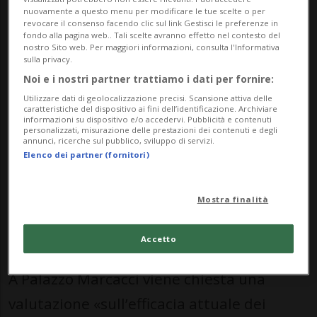
primo firmatario di un'interrogazione sul
nuovamente a questo menu per modificare le tue scelte o per
tema, definisce «condivisibile», auspicando
revocare il consenso facendo clic sul link Gestisci le preferenze in
fondo alla pagina web.. Tali scelte avranno effetto nel contesto del
che la politica comunale di Locarno in
nostro Sito web. Per maggiori informazioni, consulta l'Informativa
sulla privacy.
materia di controlli radar possa allinearsi
Noi e i nostri partner trattiamo i dati per fornire:
con quella abbracciata dal Cantone.
Utilizzare dati di geolocalizzazione precisi. Scansione attiva delle
caratteristiche del dispositivo ai fini dell’identificazione. Archiviare
informazioni su dispositivo e/o accedervi. Pubblicità e contenuti
personalizzati, misurazione delle prestazioni dei contenuti e degli
annunci, ricerche sul pubblico, sviluppo di servizi.
Elenco dei partner (fornitori)
CANTONE
«Si giustifica una
riduzione del
Mostra finalità
numero dei radar»
Accetto
A Palazzo Marcacci viene chiesta una
valutazione «sull’efficacia attuale dei