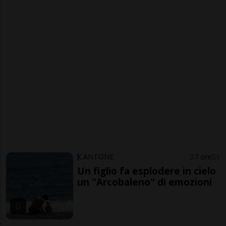
CANTONE
7 ore
1
Un figlio fa esplodere in cielo
un "Arcobaleno" di emozioni