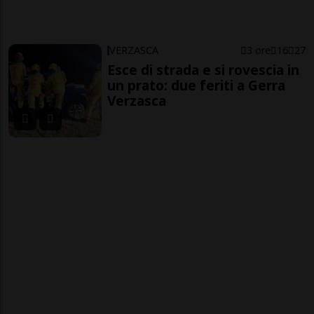
VERZASCA
3 ore
16
27
Esce di strada e si rovescia in
un prato: due feriti a Gerra
Verzasca