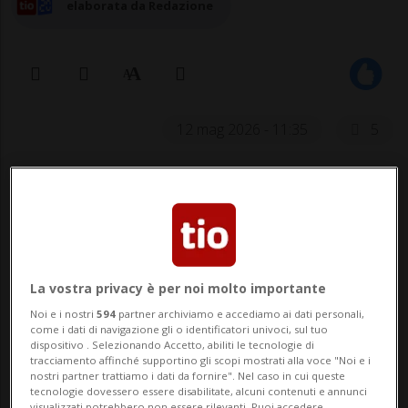
elaborata da Redazione
12 mag 2026 - 11:35
5
LOCARNO - Meno radar. È quanto aveva
detto, in estrema sintesi, il consigliere di
Stato Claudio Zali presentando, lo scorso
marzo, il bilancio annuale della polizia
La vostra privacy è per noi molto importante
cantonale. Un adeguamento ─ a favore di
Noi e i nostri
594
partner archiviamo e accediamo ai dati personali,
come i dati di navigazione gli o identificatori univoci, sul tuo
un approccio più mirato ai comportamenti
dispositivo . Selezionando Accetto, abiliti le tecnologie di
tracciamento affinché supportino gli scopi mostrati alla voce "Noi e i
a rischio ─ che il consigliere Kevin Pidò,
nostri partner trattiamo i dati da fornire". Nel caso in cui queste
tecnologie dovessero essere disabilitate, alcuni contenuti e annunci
visualizzati potrebbero non essere rilevanti. Puoi accedere