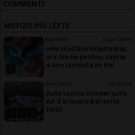
COMMENTI
NOTIZIE PIÙ LETTE
SVIZZERA
2 gior
24
48
«Ho studiato veterinaria,
ora me ne pento», capita
a una laureata su tre
MEZZOVICO
21 ore
16
Auto contro camper sulla
A2: il bilancio è di sette
feriti