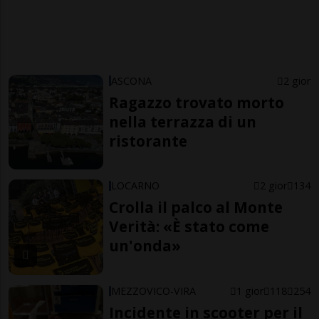
ASCONA
2 gior
Ragazzo trovato morto
nella terrazza di un
ristorante
LOCARNO
2 gior
134
Crolla il palco al Monte
Verità: «È stato come
un'onda»
MEZZOVICO-VIRA
1 gior
118
254
Incidente in scooter per il