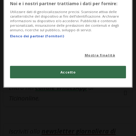
esclusivo!
Noi e i nostri partner trattiamo i dati per fornire:
Utilizzare dati di geolocalizzazione precisi. Scansione attiva delle
Sottoscrivi un abbonamento
Archivio
per
caratteristiche del dispositivo ai fini dell’identificazione. Archiviare
informazioni su dispositivo e/o accedervi. Pubblicità e contenuti
leggere questo articolo, oppure scegli
personalizzati, misurazione delle prestazioni dei contenuti e degli
annunci, ricerche sul pubblico, sviluppo di servizi.
MyTioAbo
per accedere all'archivio e
Elenco dei partner (fornitori)
navigare su sito e app senza pubblicità.
Mostra finalità
ACCEDI
Accetto
Entra nel
canale WhatsApp
di
Ticinonline.
Iscriviti alla
newsletter giornaliera di