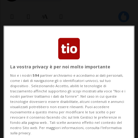
09 dic 2022 - 16:03
6
BELLINZONA - Donatello Poggi tenterà una
nuova scalata al Gran Consiglio. Lui che tra
La vostra privacy è per noi molto importante
i banchi del Parlamento ha già passato
Noi e i nostri
594
partner archiviamo e accediamo ai dati personali,
come i dati di navigazione gli o identificatori univoci, sul tuo
due legislature tra il 1995 e il 1998 tra le
dispositivo . Selezionando Accetto, abiliti le tecnologie di
tracciamento affinché supportino gli scopi mostrati alla voce "Noi e i
fila del Partito del Lavoro e dal 2007 al
nostri partner trattiamo i dati da fornire". Nel caso in cui queste
tecnologie dovessero essere disabilitate, alcuni contenuti e annunci
2011 con la Lega dei Tic...
visualizzati potrebbero non essere rilevanti. Puoi accedere
nuovamente a questo menu per modificare le tue scelte o per
revocare il consenso facendo clic sul link Gestisci le preferenze in
fondo alla pagina web.. Tali scelte avranno effetto nel contesto del
🔐 Sblocca il nostro archivio
nostro Sito web. Per maggiori informazioni, consulta l'Informativa
sulla privacy.