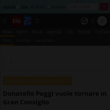
Affitta
Acquista
News
Sport
Focus
Agenda
LAC
People
TioTalk
TICINO
SVIZZERA
DAL MONDO
ELEZIONI CANTONALI 2023
Donatello Poggi vuole tornare in
Gran Consiglio