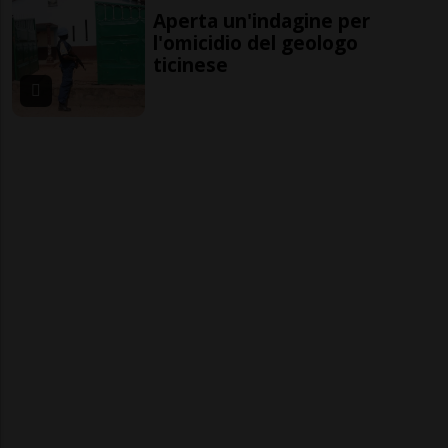
Aperta un'indagine per
l'omicidio del geologo
ticinese