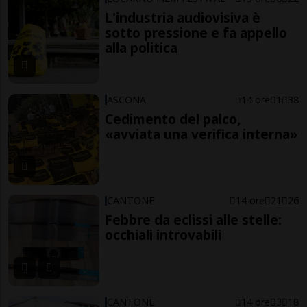
L'industria audiovisiva è
sotto pressione e fa appello
alla politica
ASCONA
14 ore
1
38
Cedimento del palco,
«avviata una verifica interna»
CANTONE
14 ore
21
26
Febbre da eclissi alle stelle:
occhiali introvabili
CANTONE
14 ore
3
18