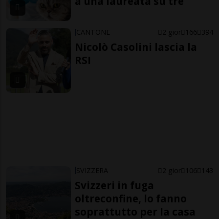
a una laureata su tre
CANTONE
2 gior
166
394
Nicolò Casolini lascia la
RSI
SVIZZERA
2 gior
106
143
Svizzeri in fuga
oltreconfine, lo fanno
soprattutto per la casa