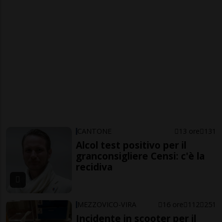
CANTONE
13 ore
131
Alcol test positivo per il
granconsigliere Censi: c'è la
recidiva
MEZZOVICO-VIRA
16 ore
112
251
Incidente in scooter per il