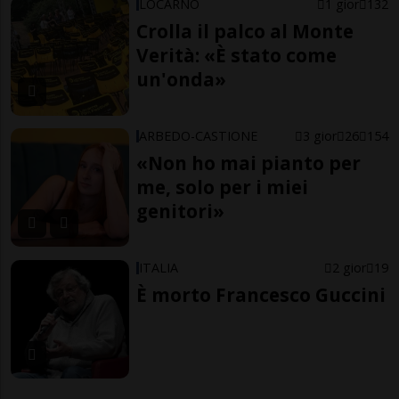
LOCARNO
1 gior
132
Crolla il palco al Monte
Verità: «È stato come
un'onda»
ARBEDO-CASTIONE
3 gior
26
154
«Non ho mai pianto per
me, solo per i miei
genitori»
ITALIA
2 gior
19
È morto Francesco Guccini