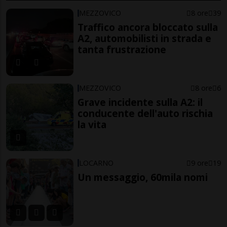
MEZZOVICO
8 ore
39
Traffico ancora bloccato sulla
A2, automobilisti in strada e
tanta frustrazione
MEZZOVICO
8 ore
6
Grave incidente sulla A2: il
conducente dell'auto rischia
la vita
LOCARNO
9 ore
19
Un messaggio, 60mila nomi