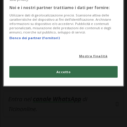
🔐 Sblocca il nostro archivio
Noi e i nostri partner trattiamo i dati per fornire:
Utilizzare dati di geolocalizzazione precisi. Scansione attiva delle
esclusivo!
caratteristiche del dispositivo ai fini dell’identificazione. Archiviare
informazioni su dispositivo e/o accedervi. Pubblicità e contenuti
personalizzati, misurazione delle prestazioni dei contenuti e degli
Sottoscrivi un abbonamento
Archivio
per
annunci, ricerche sul pubblico, sviluppo di servizi.
leggere questo articolo, oppure scegli
Elenco dei partner (fornitori)
MyTioAbo
per accedere all'archivio e
navigare su sito e app senza pubblicità.
Mostra finalità
ACCEDI
Accetto
Entra nel
canale WhatsApp
di
Ticinonline.