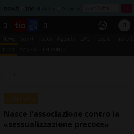
Affitta
Acquista
News
Sport
Focus
Agenda
LAC
People
TioTalk
TICINO
SVIZZERA
DAL MONDO
CANTONE
Nasce l'associazione contro la
«sessualizzazione precoce»