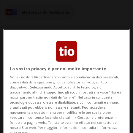
elaborata da Redazione
20 giu 2024 - 12:18
Aggiornamento 12:59
La vostra privacy è per noi molto importante
LUGANO - Alleanza per un’Infanzia e
Noi e i nostri
594
partner archiviamo e accediamo ai dati personali,
Adolescenza Protetta – Ticino (AIAP-Ticino)
come i dati di navigazione gli o identificatori univoci, sul tuo
dispositivo . Selezionando Accetto, abiliti le tecnologie di
è il nome dell’associazione apartitica e
tracciamento affinché supportino gli scopi mostrati alla voce "Noi e i
nostri partner trattiamo i dati da fornire". Nel caso in cui queste
aconfessionale che si è costituita a Lugano
tecnologie dovessero essere disabilitate, alcuni contenuti e annunci
visualizzati potrebbero non essere rilevanti. Puoi accedere
il 13 giugno scorso.L’Alleanza vuole
nuovamente a questo menu per modificare le tue scelte o per
revocare il consenso facendo clic sul link Gestisci le preferenze in
promuovere, «secondo il principio di ...
fondo alla pagina web.. Tali scelte avranno effetto nel contesto del
nostro Sito web. Per maggiori informazioni, consulta l'Informativa
sulla privacy.