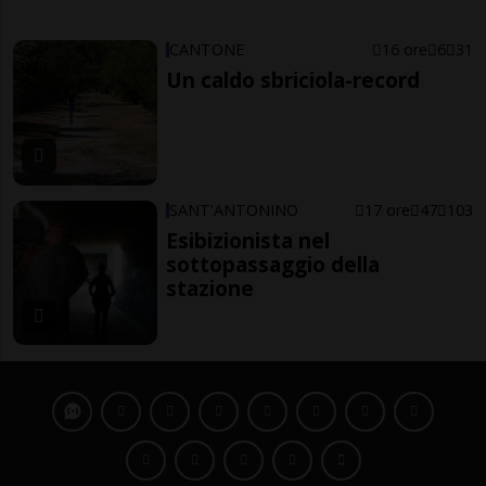
CANTONE
16 ore
6
31
Un caldo sbriciola-record
SANT'ANTONINO
17 ore
47
103
Esibizionista nel
sottopassaggio della
stazione