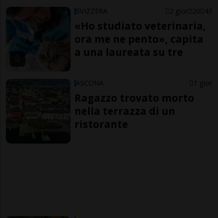
SVIZZERA
2 gior
20
43
«Ho studiato veterinaria,
ora me ne pento», capita
a una laureata su tre
ASCONA
1 gior
Ragazzo trovato morto
nella terrazza di un
ristorante