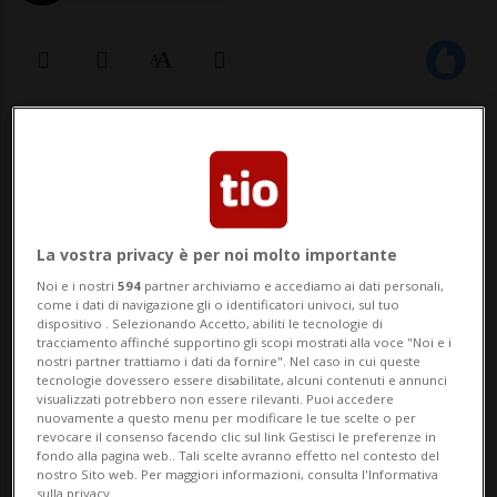
27 set 2022 - 11:00
Aggiornamento 16:59
LUGANO - Il cinema mette in crisi il traffico
luganese: diverse sono state le
La vostra privacy è per noi molto importante
segnalazioni di code lungo vari corridoi
Noi e i nostri
594
partner archiviamo e accediamo ai dati personali,
come i dati di navigazione gli o identificatori univoci, sul tuo
viabilistici della città a causa dei blocchi
dispositivo . Selezionando Accetto, abiliti le tecnologie di
tracciamento affinché supportino gli scopi mostrati alla voce "Noi e i
parziali (di auto e pedoni) in atto da ieri.
nostri partner trattiamo i dati da fornire". Nel caso in cui queste
tecnologie dovessero essere disabilitate, alcuni contenuti e annunci
La giornata più difficile ...
visualizzati potrebbero non essere rilevanti. Puoi accedere
nuovamente a questo menu per modificare le tue scelte o per
revocare il consenso facendo clic sul link Gestisci le preferenze in
🔐 Sblocca il nostro archivio
fondo alla pagina web.. Tali scelte avranno effetto nel contesto del
nostro Sito web. Per maggiori informazioni, consulta l'Informativa
sulla privacy.