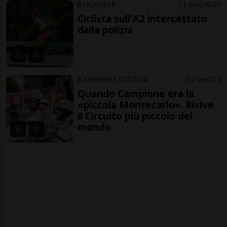
LUGANESE
1 ora
9
27
Ciclista sull'A2 intercettato
dalla polizia
CAMPIONE D'ITALIA
2 ore
10
Quando Campione era la
«piccola Montecarlo». Rivive
il Circuito più piccolo del
mondo