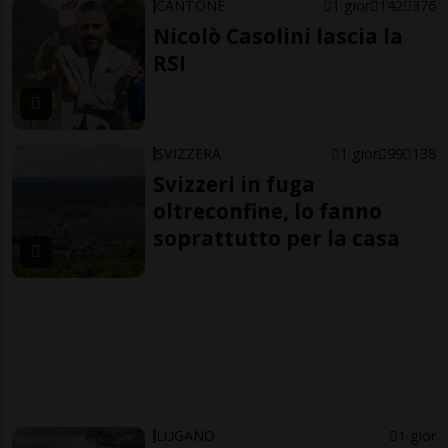
CANTONE
1 gior
142
376
Nicolò Casolini lascia la
RSI
SVIZZERA
1 gior
99
138
Svizzeri in fuga
oltreconfine, lo fanno
soprattutto per la casa
LUGANO
1 gior