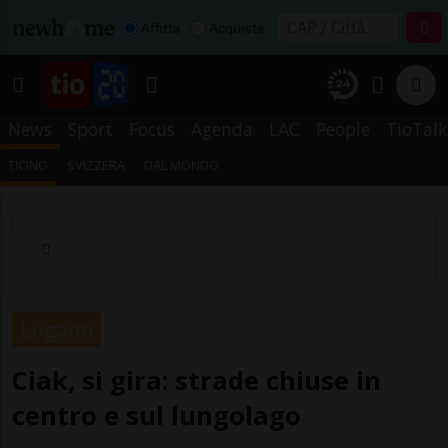
Affitta
Acquista
News
Sport
Focus
Agenda
LAC
People
TioTalk
TICINO
SVIZZERA
DAL MONDO
Lugano
Ciak, si gira: strade chiuse in
centro e sul lungolago