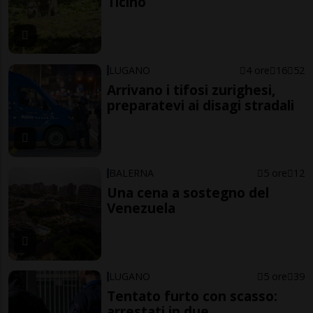
Ticino
LUGANO
4 ore
16
52
Arrivano i tifosi zurighesi,
preparatevi ai disagi stradali
BALERNA
5 ore
12
Una cena a sostegno del
Venezuela
LUGANO
5 ore
39
Tentato furto con scasso:
arrestati in due