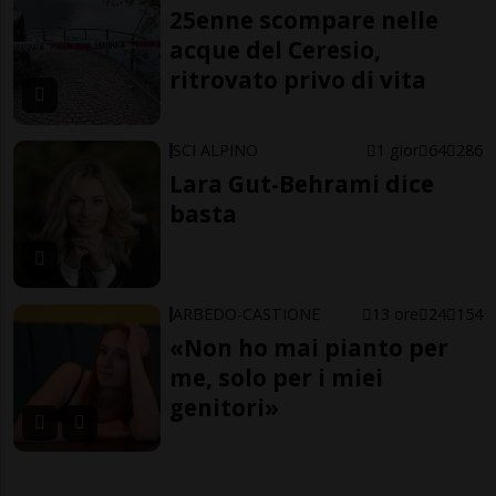
25enne scompare nelle
acque del Ceresio,
ritrovato privo di vita
SCI ALPINO
1 gior
64
286
Lara Gut-Behrami dice
basta
ARBEDO-CASTIONE
13 ore
24
154
«Non ho mai pianto per
me, solo per i miei
genitori»