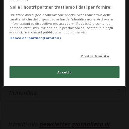
esclusivo!
Noi e i nostri partner trattiamo i dati per fornire:
Sottoscrivi un abbonamento
Archivio
per
Utilizzare dati di geolocalizzazione precisi. Scansione attiva delle
caratteristiche del dispositivo ai fini dell’identificazione. Archiviare
leggere questo articolo, oppure scegli
informazioni su dispositivo e/o accedervi. Pubblicità e contenuti
personalizzati, misurazione delle prestazioni dei contenuti e degli
MyTioAbo
per accedere all'archivio e
annunci, ricerche sul pubblico, sviluppo di servizi.
navigare su sito e app senza pubblicità.
Elenco dei partner (fornitori)
ACCEDI
Mostra finalità
Accetto
Entra nel
canale WhatsApp
di
Ticinonline.
Iscriviti alla
newsletter giornaliera di