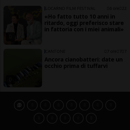
LOCARNO FILM FESTIVAL
6 ore
22
«Ho fatto tutto 10 anni in
ritardo, oggi preferisco stare
in fattoria con i miei animali»
CANTONE
7 ore
7
7
Ancora cianobatteri: date un
occhio prima di tuffarvi