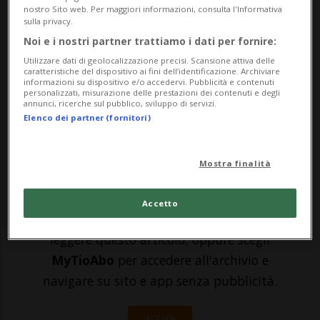
nostro Sito web. Per maggiori informazioni, consulta l'Informativa
catastrofe. Questo è l'obiettivo
sulla privacy.
di "Odescalchi 2022" in corso da lunedì 13
Noi e i nostri partner trattiamo i dati per fornire:
Utilizzare dati di geolocalizzazione precisi. Scansione attiva delle
a domenica 19 giugno. Questa mattina a
caratteristiche del dispositivo ai fini dell’identificazione. Archiviare
informazioni su dispositivo e/o accedervi. Pubblicità e contenuti
Pollegio si è svolta una conferenza
personalizzati, misurazione delle prestazioni dei contenuti e degli
annunci, ricerche sul pubblico, sviluppo di servizi.
transfrontaliera sui rap...
Elenco dei partner (fornitori)
🔐 Sblocca il nostro archivio
Mostra finalità
esclusivo!
Accetto
Sottoscrivi un abbonamento
Archivio
per
leggere questo articolo, oppure scegli
MyTioAbo
per accedere all'archivio e
navigare su sito e app senza pubblicità.
ACCEDI