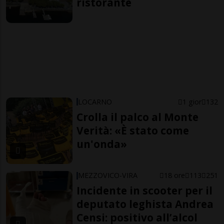
ristorante
LOCARNO
1 gior
132
Crolla il palco al Monte
Verità: «È stato come
un'onda»
MEZZOVICO-VIRA
18 ore
113
251
Incidente in scooter per il
deputato leghista Andrea
Censi: positivo all’alcol