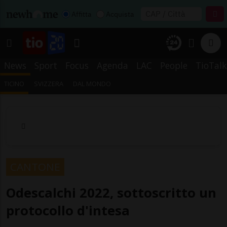
Affitta
Acquista
News
Sport
Focus
Agenda
LAC
People
TioTalk
TICINO
SVIZZERA
DAL MONDO
CANTONE
Odescalchi 2022, sottoscritto un
protocollo d'intesa