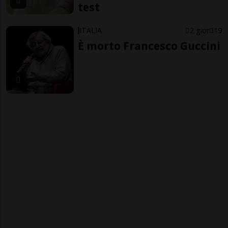
test
ITALIA
2 gior
19
È morto Francesco Guccini