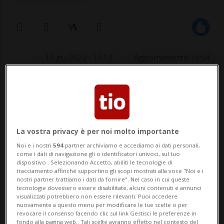
17 giu 2022 - 15:12
Aggiornamento 15:54
La vostra privacy è per noi molto importante
Noi e i nostri
594
partner archiviamo e accediamo ai dati personali,
come i dati di navigazione gli o identificatori univoci, sul tuo
dispositivo . Selezionando Accetto, abiliti le tecnologie di
Dall'esempio del 2016, firmato
tracciamento affinché supportino gli scopi mostrati alla voce "Noi e i
protocollo d'intesa tra Ticino e Varese
nostri partner trattiamo i dati da fornire". Nel caso in cui queste
tecnologie dovessero essere disabilitate, alcuni contenuti e annunci
visualizzati potrebbero non essere rilevanti. Puoi accedere
nuovamente a questo menu per modificare le tue scelte o per
revocare il consenso facendo clic sul link Gestisci le preferenze in
POLLEGIO - Esercitare interventi in caso di
fondo alla pagina web.. Tali scelte avranno effetto nel contesto del