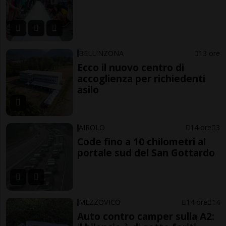
BELLINZONA
13 ore
Ecco il nuovo centro di
accoglienza per richiedenti
asilo
AIROLO
14 ore
3
Code fino a 10 chilometri al
portale sud del San Gottardo
MEZZOVICO
14 ore
14
Auto contro camper sulla A2: