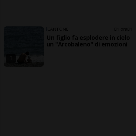
CANTONE
1 ora
1
Un figlio fa esplodere in cielo
un "Arcobaleno" di emozioni