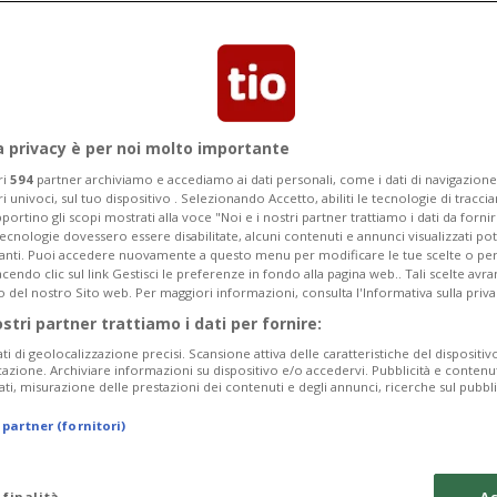
le recarsi a votare sui tre oggetti
eto Morisoli"
a privacy è per noi molto importante
ri
594
partner archiviamo e accediamo ai dati personali, come i dati di navigazione 
ri univoci, sul tuo dispositivo . Selezionando Accetto, abiliti le tecnologie di tracc
portino gli scopi mostrati alla voce "Noi e i nostri partner trattiamo i dati da fornir
tecnologie dovessero essere disabilitate, alcuni contenuti e annunci visualizzati 
vanti. Puoi accedere nuovamente a questo menu per modificare le tue scelte o per
endo clic sul link Gestisci le preferenze in fondo alla pagina web.. Tali scelte avr
o del nostro Sito web. Per maggiori informazioni, consulta l'Informativa sulla priva
ostri partner trattiamo i dati per fornire:
ati di geolocalizzazione precisi. Scansione attiva delle caratteristiche del dispositivo 
icazione. Archiviare informazioni su dispositivo e/o accedervi. Pubblicità e contenu
ati, misurazione delle prestazioni dei contenuti e degli annunci, ricerche sul pubbl
 partner (fornitori)
 finalità
Ac