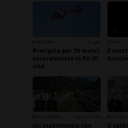
LAVIZZARA
2 gior
ITALIA
Precipita per 30 metri,
È mort
escursionista in fin di
Guccin
vita
VALLEMAGGIA
2 gior
17
100
SVIZZERA
Un matrimonio che
Il cal