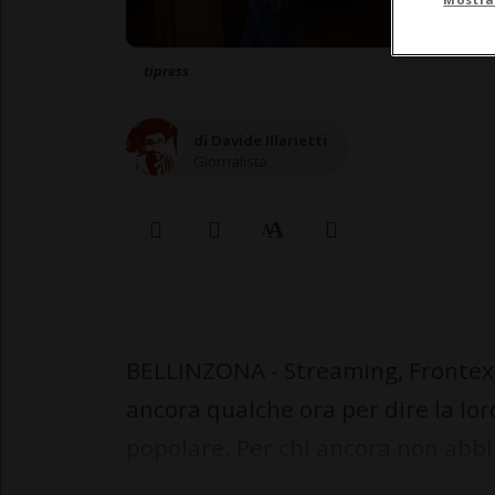
tipress
di Davide Illarietti
Giornalista
BELLINZONA - Streaming, Frontex, 
ancora qualche ora per dire la lor
popolare. Per chi ancora non abbi
consegnare le proprie s...