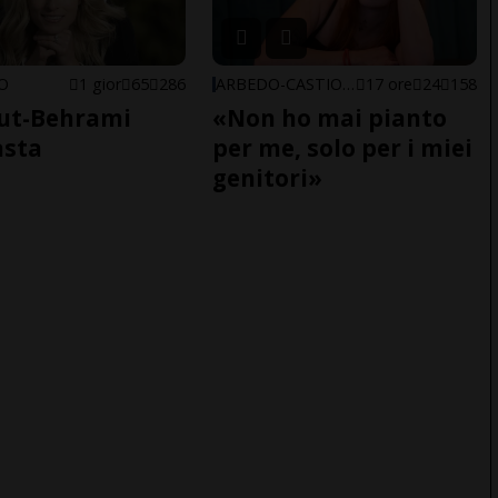
NO
1 gior
65
286
ARBEDO-CASTIONE
17 ore
24
158
ut-Behrami
«Non ho mai pianto
asta
per me, solo per i miei
genitori»