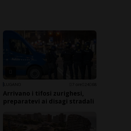
LUGANO
7 ore
24
68
Arrivano i tifosi zurighesi,
preparatevi ai disagi stradali