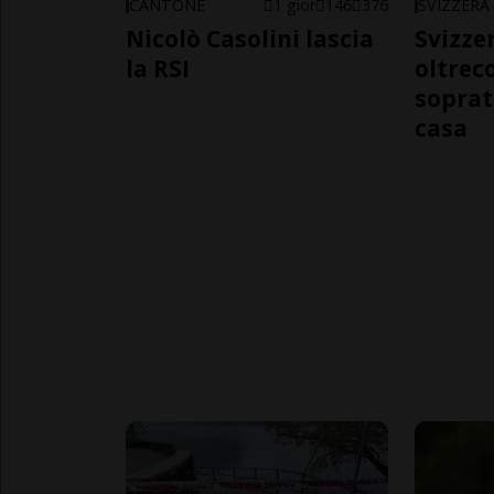
CANTONE
1 gior
146
376
SVIZZERA
Nicolò Casolini lascia
Svizzer
la RSI
oltrec
soprat
casa