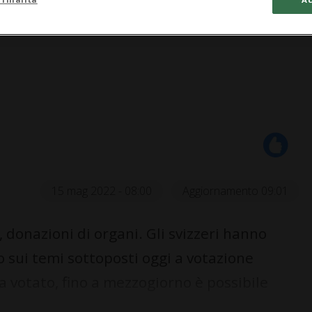
15 mag 2022 - 08:00
Aggiornamento 09:01
donazioni di organi. Gli svizzeri hanno
o sui temi sottoposti oggi a votazione
a votato, fino a mezzogiorno è possibile