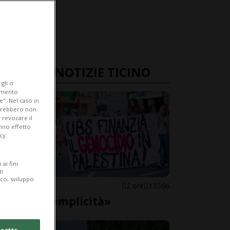
ULTIME NOTIZIE TICINO
gli o
iamento
e". Nel caso in
potrebbero non
 revocare il
anno effetto
cy.
ai fini
ti
ico, sviluppo
LOCARNO
2 ore
13
66
«Basta complicità»
cetto