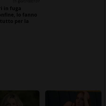
1 gior
100
137
i in fuga
onfine, lo fanno
tutto per la