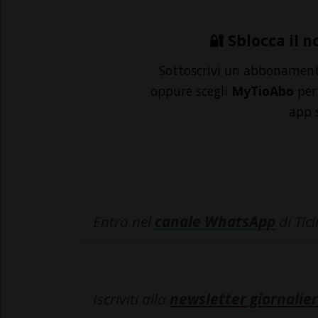
🔐 Sblocca il n
Sottoscrivi un abbonamen
oppure scegli
MyTioAbo
per 
app 
Entra nel
canale WhatsApp
di Tic
Iscriviti alla
newsletter giornalier