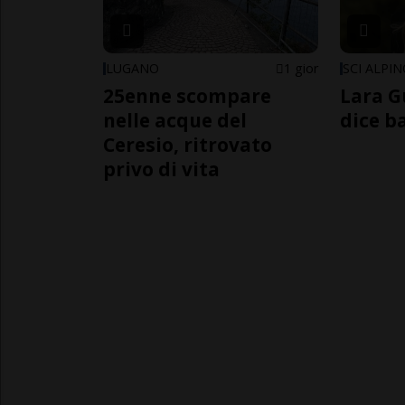
LUGANO
1 gior
SCI ALPI
25enne scompare
Lara G
nelle acque del
dice b
Ceresio, ritrovato
privo di vita