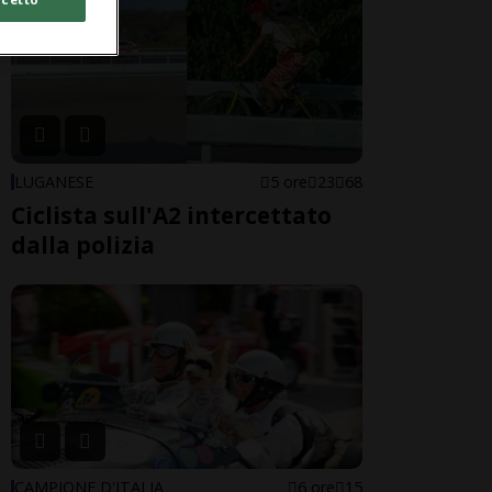
LUGANESE
5 ore
23
68
Ciclista sull'A2 intercettato
dalla polizia
CAMPIONE D'ITALIA
6 ore
15