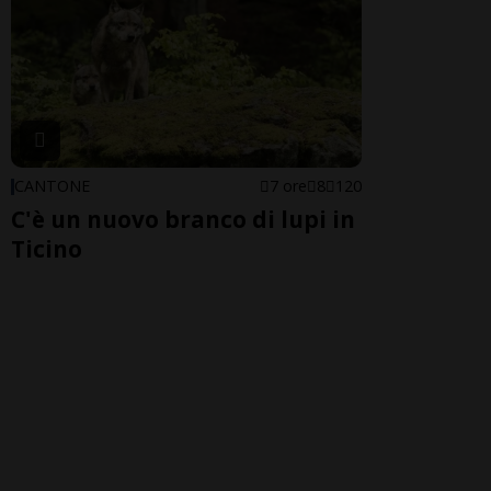
CANTONE
7 ore
8
120
C'è un nuovo branco di lupi in
Ticino