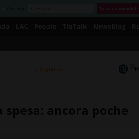
Acquista
nda
LAC
People
TioTalk
NewsBlog
R
Segnalaci
lla spesa: ancora poche