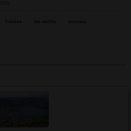
osta.
frontex
lex netflix
svizzera