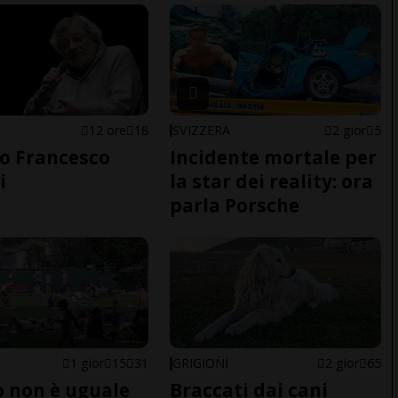
12 ore
18
SVIZZERA
2 gior
5
o Francesco
Incidente mortale per
i
la star dei reality: ora
parla Porsche
1 gior
15
31
GRIGIONI
2 gior
65
do non è uguale
Braccati dai cani