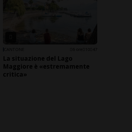
CANTONE
6 ore
10
47
La situazione del Lago
Maggiore è «estremamente
critica»