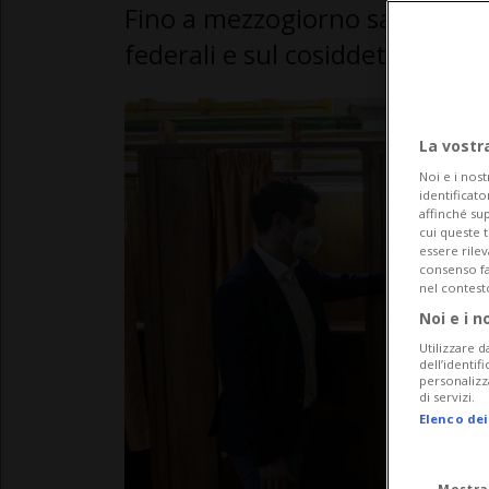
Fino a mezzogiorno sarà possibi
federali e sul cosiddetto "decr
La vostr
Noi e i nost
identificato
affinché sup
cui queste 
essere rile
consenso fac
nel contest
Noi e i n
Utilizzare d
dell’identif
personalizz
di servizi.
Elenco dei
Mostra