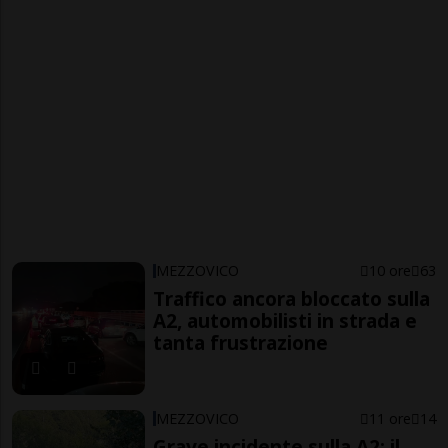
MEZZOVICO
10 ore
63
Traffico ancora bloccato sulla
A2, automobilisti in strada e
tanta frustrazione
MEZZOVICO
11 ore
14
Grave incidente sulla A2: il