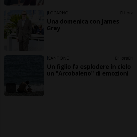
LOCARNO
1 ora
Una domenica con James
Gray
CANTONE
1 ora
1
Un figlio fa esplodere in cielo
un "Arcobaleno" di emozioni