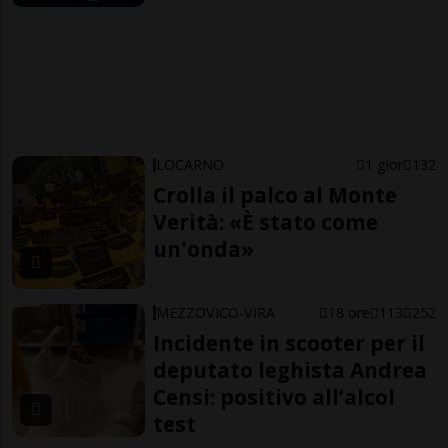
LOCARNO
1 gior
132
Crolla il palco al Monte
Verità: «È stato come
un'onda»
MEZZOVICO-VIRA
18 ore
113
252
Incidente in scooter per il
deputato leghista Andrea
Censi: positivo all’alcol
test