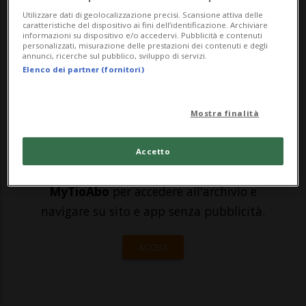
collaborazione tra Ticino Turismo e i
Utilizzare dati di geolocalizzazione precisi. Scansione attiva delle
caratteristiche del dispositivo ai fini dell’identificazione. Archiviare
giovani ideatori del progetto, Fabio Balassi
informazioni su dispositivo e/o accedervi. Pubblicità e contenuti
personalizzati, misurazione delle prestazioni dei contenuti e degli
e Elisa Cappelletti, comunica Tic...
annunci, ricerche sul pubblico, sviluppo di servizi.
Elenco dei partner (fornitori)
🔐 Sblocca il nostro archivio
Mostra finalità
esclusivo!
Sottoscrivi un abbonamento
Archivio
per
Accetto
leggere questo articolo, oppure scegli
MyTioAbo
per accedere all'archivio e
navigare su sito e app senza pubblicità.
ACCEDI