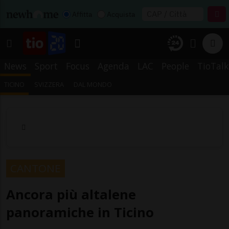
Affitta
Acquista
News
Sport
Focus
Agenda
LAC
People
TioTalk
TICINO
SVIZZERA
DAL MONDO
CANTONE
Ancora più altalene
panoramiche in Ticino