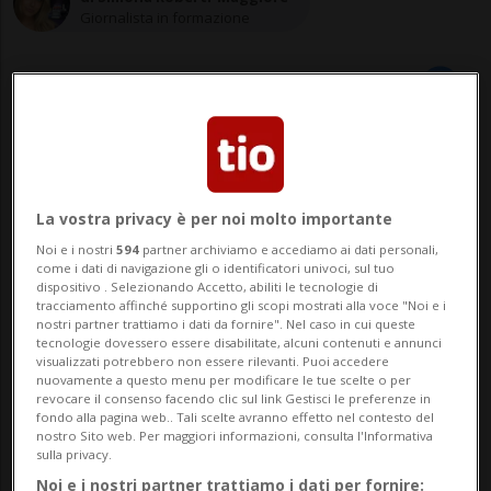
Giornalista in formazione
30 giu 2021 - 11:46
Aggiornamento 13:34
La vostra privacy è per noi molto importante
E tra poco le altalene made in Ticino
Noi e i nostri
594
partner archiviamo e accediamo ai dati personali,
conquisteranno territori anche fuori
come i dati di navigazione gli o identificatori univoci, sul tuo
dispositivo . Selezionando Accetto, abiliti le tecnologie di
dai confini cantonali.
tracciamento affinché supportino gli scopi mostrati alla voce "Noi e i
nostri partner trattiamo i dati da fornire". Nel caso in cui queste
tecnologie dovessero essere disabilitate, alcuni contenuti e annunci
visualizzati potrebbero non essere rilevanti. Puoi accedere
BELLINZONA - Piovono altalene nel nostro
nuovamente a questo menu per modificare le tue scelte o per
revocare il consenso facendo clic sul link Gestisci le preferenze in
fondo alla pagina web.. Tali scelte avranno effetto nel contesto del
cantone. E si fa imminente il loro debutto
nostro Sito web. Per maggiori informazioni, consulta l'Informativa
sulla privacy.
Oltralpe. Si, perché è ora nata una
Noi e i nostri partner trattiamo i dati per fornire: