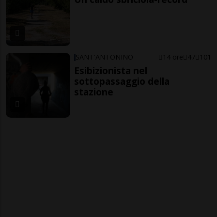
SANT'ANTONINO
14 ore
47
101
Esibizionista nel
sottopassaggio della
stazione