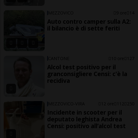
MEZZOVICO
9 ore
14
Auto contro camper sulla A2:
il bilancio è di sette feriti
CANTONE
10 ore
127
Alcol test positivo per il
granconsigliere Censi: c'è la
recidiva
MEZZOVICO-VIRA
12 ore
112
250
Incidente in scooter per il
deputato leghista Andrea
Censi: positivo all’alcol test