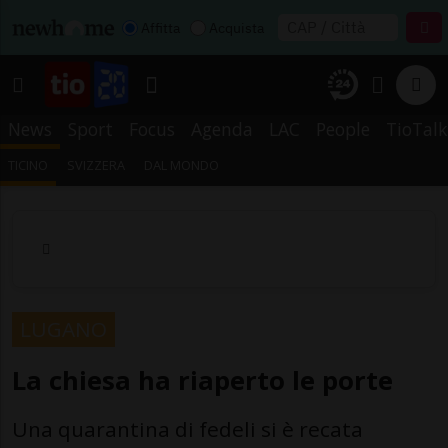
Affitta
Acquista
News
Sport
Focus
Agenda
LAC
People
TioTalk
TICINO
SVIZZERA
DAL MONDO
LUGANO
La chiesa ha riaperto le porte
Una quarantina di fedeli si è recata