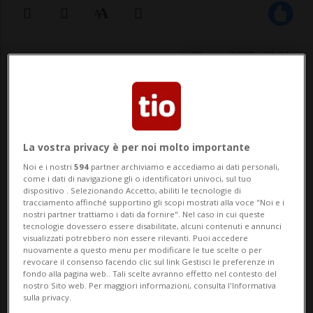
28 mag 2020 - 21:31
LUGANO - “Bentrovati!”. È questa la scritta
che questa mattina ha accolto i fedeli sul
sagrato esterno della chiesa S. Antonio.
La vostra privacy è per noi molto importante
Noi e i nostri
594
partner archiviamo e accediamo ai dati personali,
Una scritta su un piccolo manifesto
come i dati di navigazione gli o identificatori univoci, sul tuo
dispositivo . Selezionando Accetto, abiliti le tecnologie di
accompagnato da una scrittura: “Tutti
tracciamento affinché supportino gli scopi mostrati alla voce "Noi e i
nostri partner trattiamo i dati da fornire". Nel caso in cui queste
siamo stati dissetati d...
tecnologie dovessero essere disabilitate, alcuni contenuti e annunci
visualizzati potrebbero non essere rilevanti. Puoi accedere
nuovamente a questo menu per modificare le tue scelte o per
revocare il consenso facendo clic sul link Gestisci le preferenze in
🔐 Sblocca il nostro archivio
fondo alla pagina web.. Tali scelte avranno effetto nel contesto del
nostro Sito web. Per maggiori informazioni, consulta l'Informativa
esclusivo!
sulla privacy.