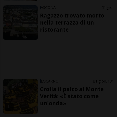
ASCONA
1 gior
Ragazzo trovato morto
nella terrazza di un
ristorante
LOCARNO
1 gior
131
Crolla il palco al Monte
Verità: «È stato come
un'onda»