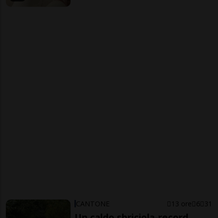
CANTONE
13 ore
6
31
Un caldo sbriciola-record