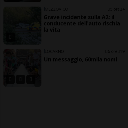
MEZZOVICO
5 ore
4
Grave incidente sulla A2: il
conducente dell'auto rischia
la vita
LOCARNO
6 ore
19
Un messaggio, 60mila nomi