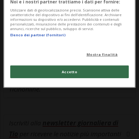
Noi e i nostri partner trattiamo i dati per fornire:
Sottoscrivi un abbonamento
Archivio
per
Utilizzare dati di geolocalizzazione precisi. Scansione attiva delle
leggere questo articolo, oppure scegli
caratteristiche del dispositivo ai fini dell’identificazione. Archiviare
informazioni su dispositivo e/o accedervi. Pubblicità e contenuti
MyTioAbo
per accedere all'archivio e
personalizzati, misurazione delle prestazioni dei contenuti e degli
annunci, ricerche sul pubblico, sviluppo di servizi.
navigare su sito e app senza pubblicità.
Elenco dei partner (fornitori)
ACCEDI
Mostra finalità
Accetto
Entra nel
canale WhatsApp
di
Ticinonline.
Iscriviti alla
newsletter giornaliera di
Tio
per ricevere le notizie più importanti