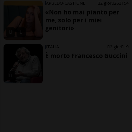
ARBEDO-CASTIONE
2 gior
26
154
«Non ho mai pianto per
me, solo per i miei
genitori»
ITALIA
2 gior
19
È morto Francesco Guccini