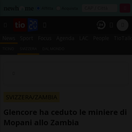
Affitta
Acquista
News
Sport
Focus
Agenda
LAC
People
TioTalk
TICINO
SVIZZERA
DAL MONDO
SVIZZERA/ZAMBIA
Glencore ha ceduto le miniere di
Mopani allo Zambia