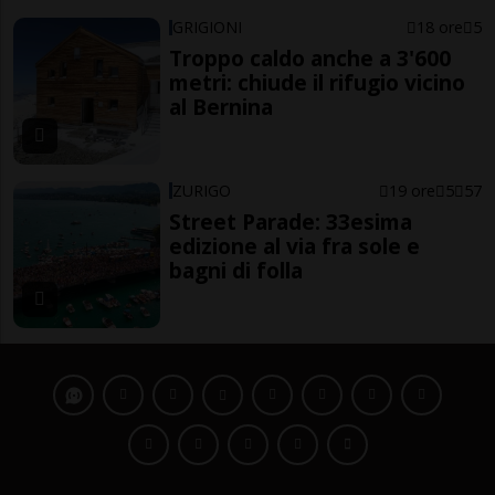
GRIGIONI
18 ore
5
Troppo caldo anche a 3'600
metri: chiude il rifugio vicino
al Bernina
ZURIGO
19 ore
5
57
Street Parade: 33esima
edizione al via fra sole e
bagni di folla