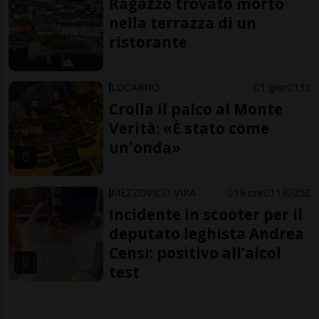
Ragazzo trovato morto
nella terrazza di un
ristorante
LOCARNO
1 gior
132
Crolla il palco al Monte
Verità: «È stato come
un'onda»
MEZZOVICO-VIRA
19 ore
113
252
Incidente in scooter per il
deputato leghista Andrea
Censi: positivo all’alcol
test