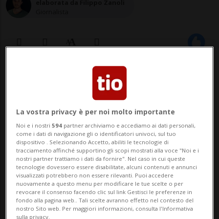
elaborata da Filippo Zanoli
Giornalista
19 gen 2021 - 13:23
ZUGO - Il gigante zughese delle materie
La vostra privacy è per noi molto importante
prime Glencore cede il 73% in suo
Noi e i nostri
594
partner archiviamo e accediamo ai dati personali,
possesso di Mopani Copper Mines alla
come i dati di navigazione gli o identificatori univoci, sul tuo
dispositivo . Selezionando Accetto, abiliti le tecnologie di
società mineraria statale zambiana ZCCM
tracciamento affinché supportino gli scopi mostrati alla voce "Noi e i
nostri partner trattiamo i dati da fornire". Nel caso in cui queste
tecnologie dovessero essere disabilitate, alcuni contenuti e annunci
Investments Holding, che ne detiene già il
visualizzati potrebbero non essere rilevanti. Puoi accedere
nuovamente a questo menu per modificare le tue scelte o per
10%, per un dollaro più debiti. Con...
revocare il consenso facendo clic sul link Gestisci le preferenze in
fondo alla pagina web.. Tali scelte avranno effetto nel contesto del
nostro Sito web. Per maggiori informazioni, consulta l'Informativa
sulla privacy.