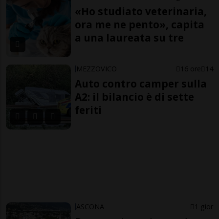
«Ho studiato veterinaria,
ora me ne pento», capita
a una laureata su tre
MEZZOVICO
16 ore
14
Auto contro camper sulla
A2: il bilancio è di sette
feriti
ASCONA
1 gior