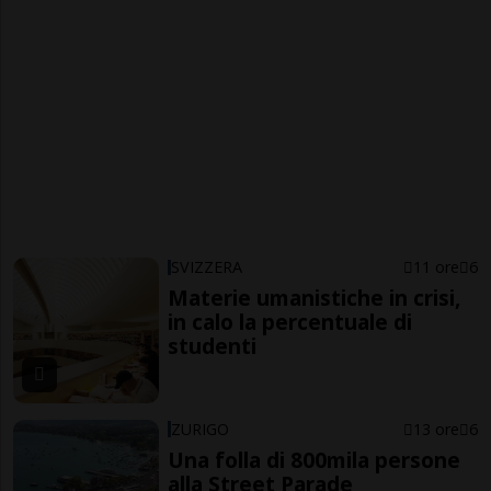
SVIZZERA
11 ore
6
Materie umanistiche in crisi,
in calo la percentuale di
studenti
ZURIGO
13 ore
6
Una folla di 800mila persone
alla Street Parade