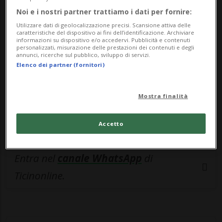
🔐 Sblocca il nostro archivio
Noi e i nostri partner trattiamo i dati per fornire:
esclusivo!
Utilizzare dati di geolocalizzazione precisi. Scansione attiva delle
caratteristiche del dispositivo ai fini dell’identificazione. Archiviare
Sottoscrivi un abbonamento
Archivio
per
informazioni su dispositivo e/o accedervi. Pubblicità e contenuti
personalizzati, misurazione delle prestazioni dei contenuti e degli
leggere questo articolo, oppure scegli
annunci, ricerche sul pubblico, sviluppo di servizi.
Elenco dei partner (fornitori)
MyTioAbo
per accedere all'archivio e
navigare su sito e app senza pubblicità.
Mostra finalità
ACCEDI
Accetto
Entra nel
canale WhatsApp
di
Ticinonline.