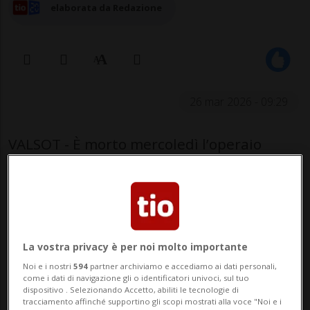
elaborata da Redazione
26 mar 2026 - 09:29
VALSOT - È morto mercoledì l’operaio
rimasto gravemente ferito lunedì a Valsot
(GR), nella frazione di Raschvella, dopo
essere stato colpito da un masso
staccatosi da un muro.
La vostra privacy è per noi molto importante
Noi e i nostri
594
partner archiviamo e accediamo ai dati personali,
La vittima, un cittadino italiano di 37 anni,
come i dati di navigazione gli o identificatori univoci, sul tuo
dispositivo . Selezionando Accetto, abiliti le tecnologie di
era impegnata insieme ad altri operai in
tracciamento affinché supportino gli scopi mostrati alla voce "Noi e i