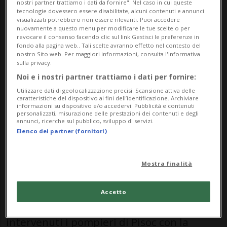
nostri partner trattiamo i dati da fornire". Nel caso in cui queste
lavori di ristrutturazione all’interno della
tecnologie dovessero essere disabilitate, alcuni contenuti e annunci
visualizzati potrebbero non essere rilevanti. Puoi accedere
cantina di una casa. Poco prima delle 15,
nuovamente a questo menu per modificare le tue scelte o per
revocare il consenso facendo clic sul link Gestisci le preferenze in
un blocco di pietra naturale di circa due
fondo alla pagina web.. Tali scelte avranno effetto nel contesto del
nostro Sito web. Per maggiori informazioni, consulta l'Informativa
metri cubi si è improvvisamente staccato
sulla privacy.
Noi e i nostri partner trattiamo i dati per fornire:
dalla parete del vecchio edificio
Utilizzare dati di geolocalizzazione precisi. Scansione attiva delle
engadinese, travolgendolo e lasciandolo
caratteristiche del dispositivo ai fini dell’identificazione. Archiviare
informazioni su dispositivo e/o accedervi. Pubblicità e contenuti
personalizzati, misurazione delle prestazioni dei contenuti e degli
incastrato.
annunci, ricerche sul pubblico, sviluppo di servizi.
Elenco dei partner (fornitori)
I colleghi di lavoro sono intervenuti
Mostra finalità
immediatamente, mettendo in sicurezza il
masso e prestando assistenza all’uomo
Accetto
fino all’arrivo dei soccorsi. Sul posto sono
intervenuti i pompieri di Pisoc con la