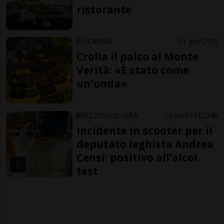
ristorante
LOCARNO
1 gior
131
Crolla il palco al Monte
Verità: «È stato come
un'onda»
MEZZOVICO-VIRA
9 ore
111
248
Incidente in scooter per il
deputato leghista Andrea
Censi: positivo all’alcol
test