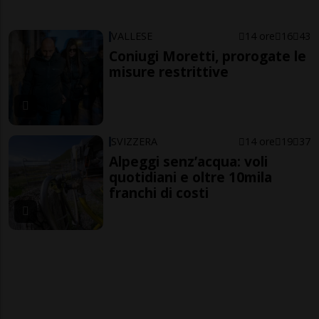
VALLESE
14 ore
16
43
Coniugi Moretti, prorogate le
misure restrittive
SVIZZERA
14 ore
19
37
Alpeggi senz’acqua: voli
quotidiani e oltre 10mila
franchi di costi