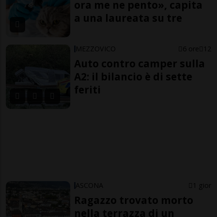
ora me ne pento», capita
a una laureata su tre
MEZZOVICO
6 ore
12
Auto contro camper sulla
A2: il bilancio è di sette
feriti
ASCONA
1 gior
Ragazzo trovato morto
nella terrazza di un