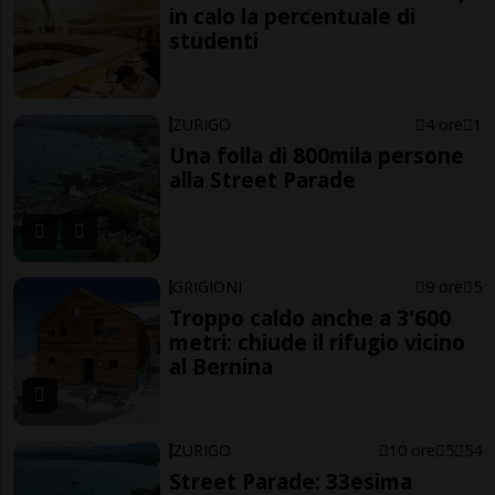
in calo la percentuale di
studenti
ZURIGO
4 ore
1
Una folla di 800mila persone
alla Street Parade
GRIGIONI
9 ore
5
Troppo caldo anche a 3'600
metri: chiude il rifugio vicino
al Bernina
ZURIGO
10 ore
5
54
Street Parade: 33esima