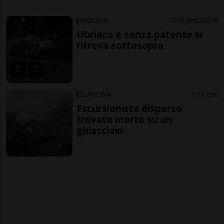
ARGOVIA
10 ore
3
18
Ubriaco e senza patente si
ritrova sottosopra
GLARONA
11 ore
Escursionista disperso
trovato morto su un
ghiacciaio