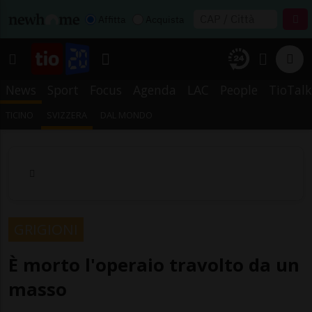
Affitta
Acquista
News
Sport
Focus
Agenda
LAC
People
TioTalk
TICINO
SVIZZERA
DAL MONDO
GRIGIONI
È morto l'operaio travolto da un
masso