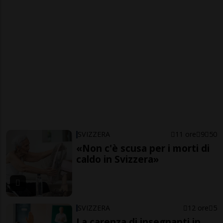
SVIZZERA
11 ore
9
50
«Non c'è scusa per i morti di
caldo in Svizzera»
SVIZZERA
12 ore
5
La carenza di insegnanti in