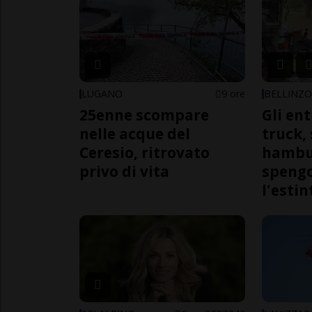
LUGANO
9 ore
BELLINZ
25enne scompare
Gli en
nelle acque del
truck,
Ceresio, ritrovato
hambur
privo di vita
spengo
l'estin