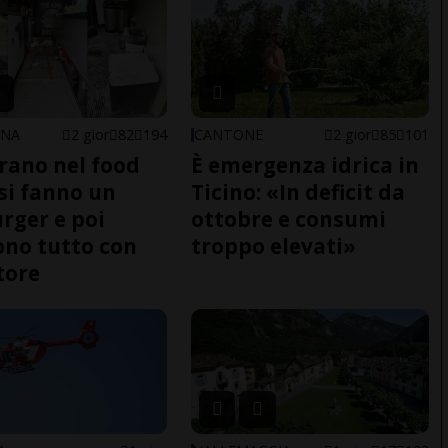
ONA
2 gior
82
194
CANTONE
2 gior
85
101
trano nel food
È emergenza idrica in
 si fanno un
Ticino: «In deficit da
ger e poi
ottobre e consumi
no tutto con
troppo elevati»
tore