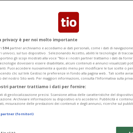
 misure antincendio dopo la tragedia
a privacy è per noi molto importante
ri
594
partner archiviamo e accediamo ai dati personali, come i dati di navigazione 
ri univoci, sul tuo dispositivo . Selezionando Accetto, abiliti le tecnologie di tracc
portino gli scopi mostrati alla voce "Noi e i nostri partner trattiamo i dati da fornir
tecnologie dovessero essere disabilitate, alcuni contenuti e annunci visualizzati 
vanti. Puoi accedere nuovamente a questo menu per modificare le tue scelte o per
endo clic sul link Gestisci le preferenze in fondo alla pagina web.. Tali scelte avr
o del nostro Sito web. Per maggiori informazioni, consulta l'Informativa sulla priva
ostri partner trattiamo i dati per fornire:
ati di geolocalizzazione precisi. Scansione attiva delle caratteristiche del dispositivo 
icazione. Archiviare informazioni su dispositivo e/o accedervi. Pubblicità e contenu
ati, misurazione delle prestazioni dei contenuti e degli annunci, ricerche sul pubbl
 partner (fornitori)
 finalità
Ac