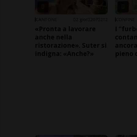
CANTONE
2 gior
207
212
CONFINE
«Pronta a lavorare
I "furb
anche nella
contan
ristorazione». Suter si
ancora
indigna: «Anche?»
pieno 