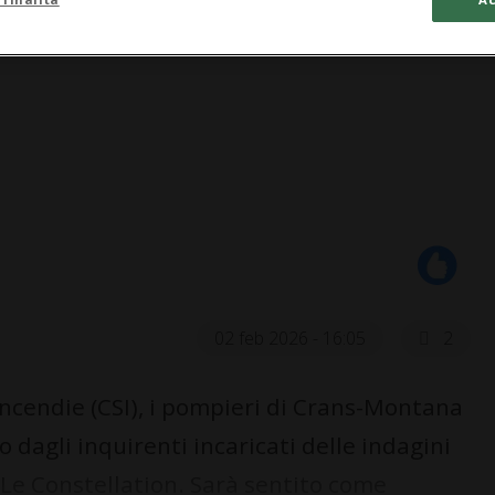
02 feb 2026 - 16:05
2
Incendie (CSI), i pompieri di Crans-Montana
o dagli inquirenti incaricati delle indagini
 Le Constellation. Sarà sentito come