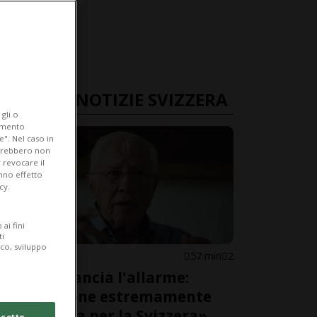
ULTIME NOTIZIE SVIZZERA
gli o
iamento
e". Nel caso in
potrebbero non
 revocare il
anno effetto
cy.
ai fini
ti
ico, sviluppo
SVIZZERA
57 min
2
Blocher lancia l'allarme:
«Situazione estremamente
pericolosa per la Svizzera»
cetto