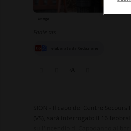
Imago
Fonte ats
elaborata da Redazione
SION - Il capo del Centre Secours 
(VS), sarà interrogato il 16 febbrai
sull'incendio di Capodanno al bar