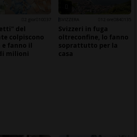
2 gior
10
37
SVIZZERA
12 ore
84
135
etti" del
Svizzeri in fuga
te colpiscono
oltreconfine, lo fanno
 e fanno il
soprattutto per la
di milioni
casa