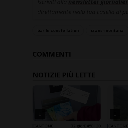
Iscriviti alla
newsletter giornalier
direttamente nella tua casella di p
bar le constellation
crans-montana
COMMENTI
NOTIZIE PIÙ LETTE
CANTONE
2 gior
45
120
CANTON