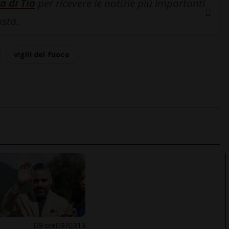
a di Tio
per ricevere le notizie più importanti
osta.
vigili del fuoco
E
9 ore
97
313