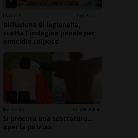
BASILEA
6 ore
1
14
Diffusione di legionella,
scatta l'indagine penale per
omicidio colposo
SVIZZERA
6 ore
18
83
Si procura una scottatura...
«per la patria»