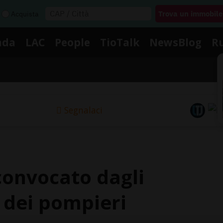
Acquista
nda
LAC
People
TioTalk
NewsBlog
R
Segnalaci
onvocato dagli
o dei pompieri