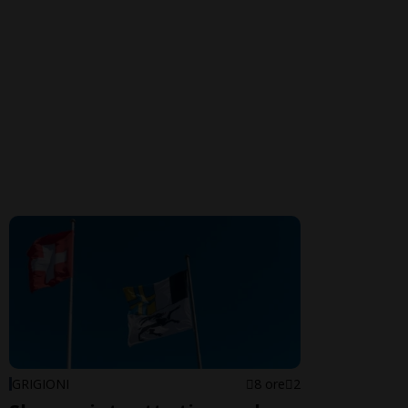
GRIGIONI
8 ore
2