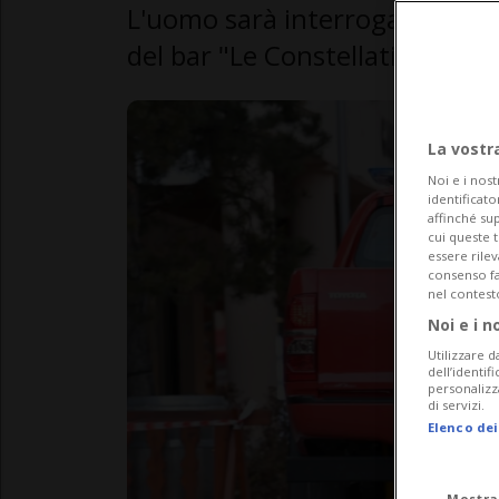
L'uomo sarà interrogato sulle
del bar "Le Constellation".
La vostr
Noi e i nost
identificato
affinché sup
cui queste 
essere rile
consenso fac
nel contest
Noi e i n
Utilizzare d
dell’identif
personalizz
di servizi.
Elenco dei
Mostra