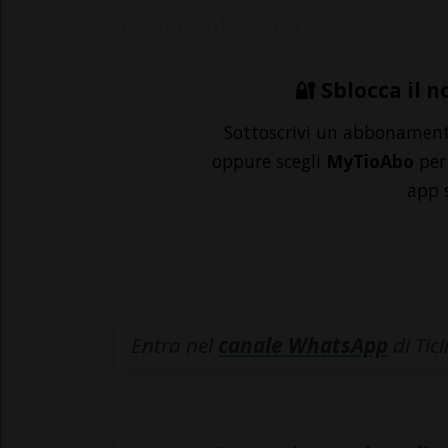
persona informata s...
🔐 Sblocca il n
Sottoscrivi un abbonamen
oppure scegli
MyTioAbo
per 
app 
Entra nel
canale WhatsApp
di Tic