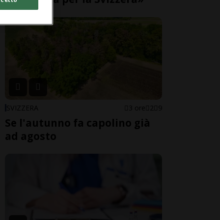
SVIZZERA
3 ore
2
9
Se l'autunno fa capolino già
ad agosto