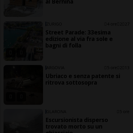
al Bernina
ZURIGO
4 ore
2
27
Street Parade: 33esima
edizione al via fra sole e
bagni di folla
ARGOVIA
5 ore
2
13
Ubriaco e senza patente si
ritrova sottosopra
GLARONA
5 ore
Escursionista disperso
trovato morto su un
ghiacciaio