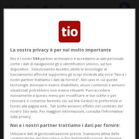
28 apr 2025 - 17:23
BERNA - Lunedì mattina, un detenuto è
La vostra privacy è per noi molto importante
morto in una cella del centro correzionale
Noi e i nostri
594
partner archiviamo e accediamo ai dati personali,
come i dati di navigazione gli o identificatori univoci, sul tuo
di Witzwil a Gampelen. Secondo i primi
dispositivo . Selezionando Accetto, abiliti le tecnologie di
tracciamento affinché supportino gli scopi mostrati alla voce "Noi e i
accertamenti, comunica la polizia, «si può
nostri partner trattiamo i dati da fornire". Nel caso in cui queste
tecnologie dovessero essere disabilitate, alcuni contenuti e annunci
con ogni probabilità escludere che la
visualizzati potrebbero non essere rilevanti. Puoi accedere
nuovamente a questo menu per modificare le tue scelte o per
morte sia stata causata da terzi o da
revocare il consenso facendo clic sul link Gestisci le preferenze in
fondo alla pagina web.. Tali scelte avranno effetto nel contesto del
ferite...
nostro Sito web. Per maggiori informazioni, consulta l'Informativa
sulla privacy.
Noi e i nostri partner trattiamo i dati per fornire:
🔐 Sblocca il nostro archivio
Utilizzare dati di geolocalizzazione precisi. Scansione attiva delle
caratteristiche del dispositivo ai fini dell’identificazione. Archiviare