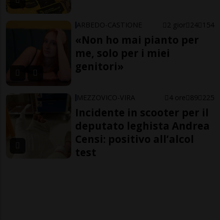
ARBEDO-CASTIONE
2 gior
24
154
«Non ho mai pianto per
me, solo per i miei
genitori»
MEZZOVICO-VIRA
4 ore
89
225
Incidente in scooter per il
deputato leghista Andrea
Censi: positivo all’alcol
test