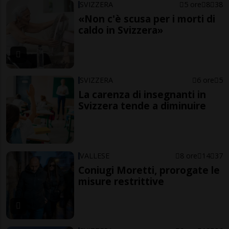
SVIZZERA
5 ore
8
38
«Non c'è scusa per i morti di
caldo in Svizzera»
SVIZZERA
6 ore
5
La carenza di insegnanti in
Svizzera tende a diminuire
VALLESE
8 ore
14
37
Coniugi Moretti, prorogate le
misure restrittive