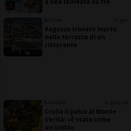
a una laureata su tre
ASCONA
1 gior
Ragazzo trovato morto
nella terrazza di un
ristorante
LOCARNO
1 gior
128
Crolla il palco al Monte
Verità: «È stato come
un'onda»