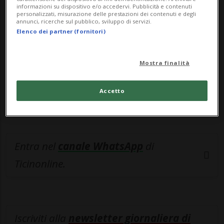
esclusivo!
informazioni su dispositivo e/o accedervi. Pubblicità e contenuti
personalizzati, misurazione delle prestazioni dei contenuti e degli
annunci, ricerche sul pubblico, sviluppo di servizi.
Sottoscrivi un abbonamento
Archivio
per
Elenco dei partner (fornitori)
leggere questo articolo, oppure scegli
MyTioAbo
per accedere all'archivio e
Mostra finalità
navigare su sito e app senza pubblicità.
Accetto
ACCEDI
Entra nel
canale WhatsApp
di
Ticinonline.
Iscriviti alla
newsletter giornaliera di