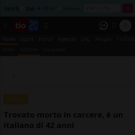
Affitta
Acquista
News
Sport
Focus
Agenda
LAC
People
TioTalk
TICINO
SVIZZERA
DAL MONDO
BERNA
Trovato morto in carcere, è un
italiano di 42 anni