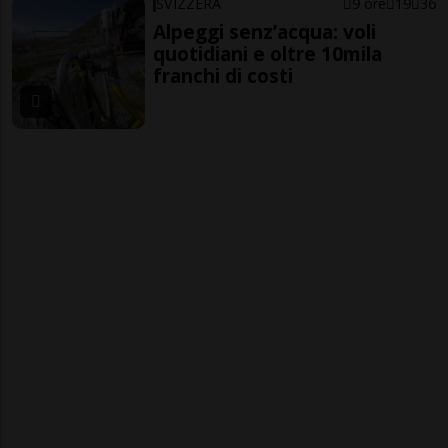
SVIZZERA
9 ore
19
36
Alpeggi senz’acqua: voli
quotidiani e oltre 10mila
franchi di costi