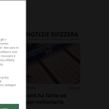
ULTIME NOTIZIE SVIZZERA
gli o
iamento
e". Nel caso in
potrebbero non
 revocare il
anno effetto
cy.
ai fini
ti
ico, sviluppo
EUROPA / SVIZZERA
11 min
Euro Millions ha fatto un
nuovo super-milionario
cetto