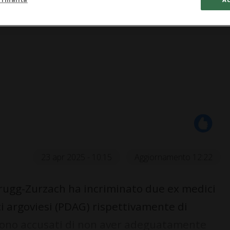
23 apr 2025 - 10:15
Aggiornamento 12:22
Brugg-Zurzach ha incriminato due ex medici
ici argoviesi (PDAG) rispettivamente di
 Sono accusati di non aver adeguatamente