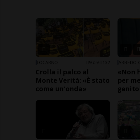
LOCARNO
9 ore
132
Crolla il palco al
«Non h
Monte Verità: «È stato
per me,
come un'onda»
genito