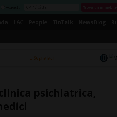
Acquista
nda
LAC
People
TioTalk
NewsBlog
R
Segnalaci
linica psichiatrica,
medici