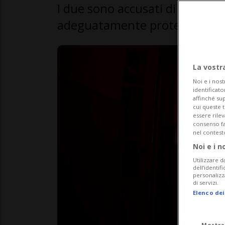
I due sono accusati di omicidi
adeguatamente protetto il lor
La vostr
Noi e i nost
identificato
affinché sup
cui queste 
essere rile
consenso fac
nel contest
Noi e i n
Utilizzare d
dell’identif
personalizz
di servizi.
Elenco dei
Mostra