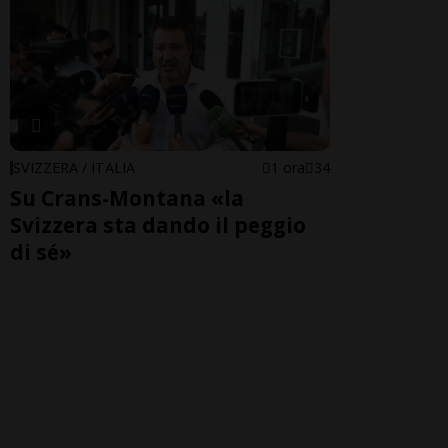
SVIZZERA / ITALIA
1 ora
34
Su Crans-Montana «la
Svizzera sta dando il peggio
di sé»