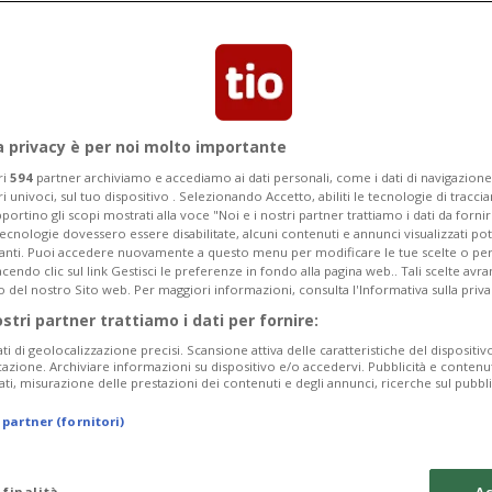
o intenzionale e colposo per non aver
o paziente da atti di autolesionesimo.
a privacy è per noi molto importante
ri
594
partner archiviamo e accediamo ai dati personali, come i dati di navigazione 
ri univoci, sul tuo dispositivo . Selezionando Accetto, abiliti le tecnologie di tracc
portino gli scopi mostrati alla voce "Noi e i nostri partner trattiamo i dati da fornir
tecnologie dovessero essere disabilitate, alcuni contenuti e annunci visualizzati 
vanti. Puoi accedere nuovamente a questo menu per modificare le tue scelte o per
endo clic sul link Gestisci le preferenze in fondo alla pagina web.. Tali scelte avr
o del nostro Sito web. Per maggiori informazioni, consulta l'Informativa sulla priva
ostri partner trattiamo i dati per fornire:
ati di geolocalizzazione precisi. Scansione attiva delle caratteristiche del dispositivo 
icazione. Archiviare informazioni su dispositivo e/o accedervi. Pubblicità e contenu
ati, misurazione delle prestazioni dei contenuti e degli annunci, ricerche sul pubbl
 partner (fornitori)
 finalità
Ac