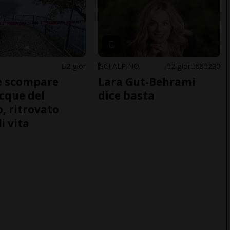
2 gior
SCI ALPINO
2 gior
68
290
e scompare
Lara Gut-Behrami
acque del
dice basta
o, ritrovato
i vita