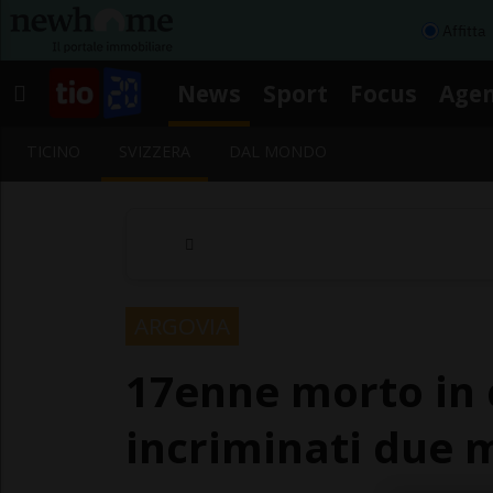
Affitta
News
Sport
Focus
Age
TICINO
SVIZZERA
DAL MONDO
ARGOVIA
17enne morto in c
incriminati due 