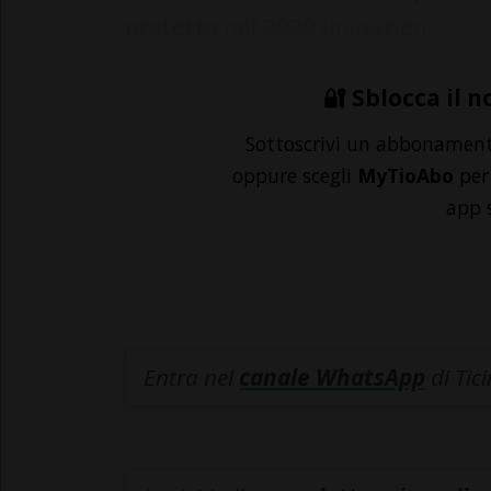
protetto nel 2020 un pazien...
🔐 Sblocca il n
Sottoscrivi un abbonamen
oppure scegli
MyTioAbo
per 
app 
Entra nel
canale WhatsApp
di Tic