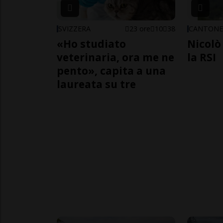
SVIZZERA
23 ore
10
38
CANTON
«Ho studiato
Nicolò 
veterinaria, ora me ne
la RSI
pento», capita a una
laureata su tre