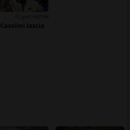
E
2 gior
160
394
Casolini lascia