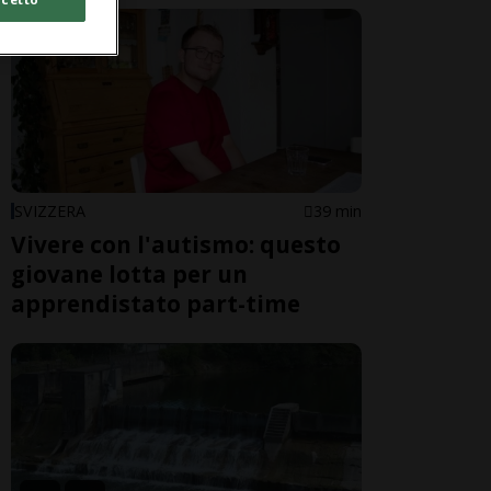
SVIZZERA
39 min
Vivere con l'autismo: questo
giovane lotta per un
apprendistato part-time