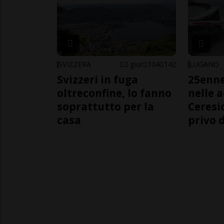
SVIZZERA
2 gior
104
142
LUGANO
Svizzeri in fuga
25enn
oltreconfine, lo fanno
nelle 
soprattutto per la
Ceresi
casa
privo d