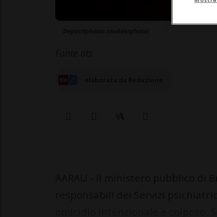
Depositphotos (mulderphoto)
Fonte ats
elaborata da Redazione
AARAU - Il ministero pubblico di 
responsabili dei Servizi psichiatr
omicidio intenzionale e colposo.