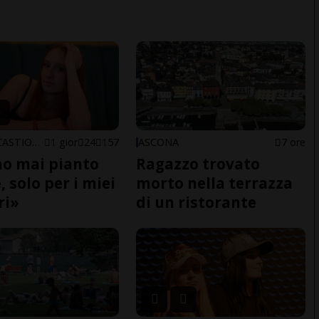
ARBEDO-CASTIONE
1 gior
24
157
ASCONA
7 ore
o mai pianto
Ragazzo trovato
 solo per i miei
morto nella terrazza
ri»
di un ristorante