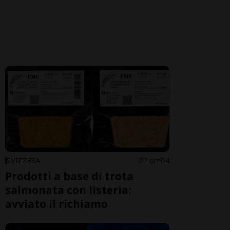
SVIZZERA
2 ore
4
Prodotti a base di trota
salmonata con listeria:
avviato il richiamo