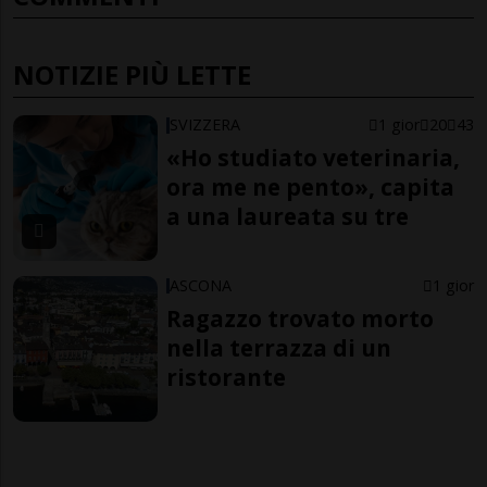
NOTIZIE PIÙ LETTE
SVIZZERA
1 gior
20
43
«Ho studiato veterinaria,
ora me ne pento», capita
a una laureata su tre
ASCONA
1 gior
Ragazzo trovato morto
nella terrazza di un
ristorante