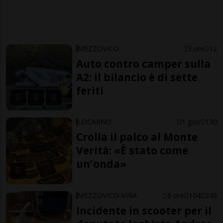
MEZZOVICO
3 ore
12
Auto contro camper sulla
A2: il bilancio è di sette
feriti
LOCARNO
1 gior
130
Crolla il palco al Monte
Verità: «È stato come
un'onda»
MEZZOVICO-VIRA
6 ore
104
243
Incidente in scooter per il