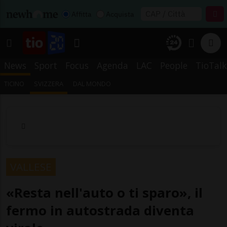
Affitta
Acquista
News
Sport
Focus
Agenda
LAC
People
TioTalk
TICINO
SVIZZERA
DAL MONDO
VALLESE
«Resta nell'auto o ti sparo», il
fermo in autostrada diventa