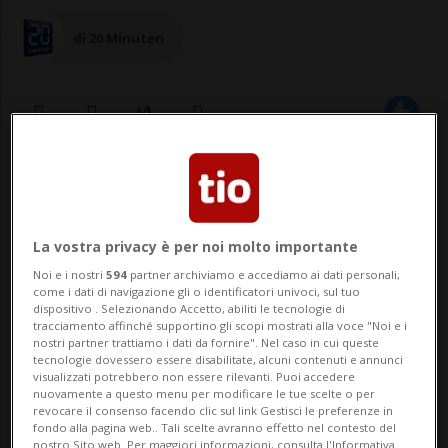
di 20 Minuten
24 mar 2023 - 21:07
15
La vostra privacy è per noi molto importante
Noi e i nostri
594
partner archiviamo e accediamo ai dati personali,
come i dati di navigazione gli o identificatori univoci, sul tuo
dispositivo . Selezionando Accetto, abiliti le tecnologie di
tracciamento affinché supportino gli scopi mostrati alla voce "Noi e i
nostri partner trattiamo i dati da fornire". Nel caso in cui queste
tecnologie dovessero essere disabilitate, alcuni contenuti e annunci
CANTONE - «Resta nel veicolo», urla a
visualizzati potrebbero non essere rilevanti. Puoi accedere
nuovamente a questo menu per modificare le tue scelte o per
squarciagola l'agente della Cantonale
revocare il consenso facendo clic sul link Gestisci le preferenze in
fondo alla pagina web.. Tali scelte avranno effetto nel contesto del
vallaesana, arma spianata. «Ma esce del
nostro Sito web. Per maggiori informazioni, consulta l'Informativa