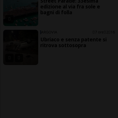
Street Parade: 33esima
edizione al via fra sole e
bagni di folla
ARGOVIA
7 ore
2
16
Ubriaco e senza patente si
ritrova sottosopra