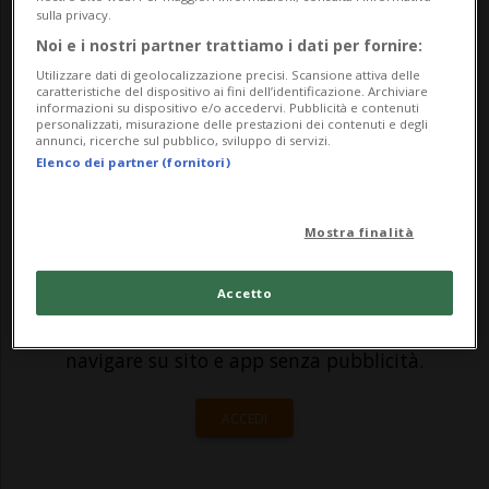
sulla privacy.
fumo dal cofano», risponde la persona
Noi e i nostri partner trattiamo i dati per fornire:
all'interno del veicolo. «Resta nell'auto, o
Utilizzare dati di geolocalizzazione precisi. Scansione attiva delle
caratteristiche del dispositivo ai fini dell’identificazione. Archiviare
sparo», replica...
informazioni su dispositivo e/o accedervi. Pubblicità e contenuti
personalizzati, misurazione delle prestazioni dei contenuti e degli
annunci, ricerche sul pubblico, sviluppo di servizi.
Elenco dei partner (fornitori)
🔐 Sblocca il nostro archivio
esclusivo!
Mostra finalità
Sottoscrivi un abbonamento
Archivio
per
leggere questo articolo, oppure scegli
Accetto
MyTioAbo
per accedere all'archivio e
navigare su sito e app senza pubblicità.
ACCEDI