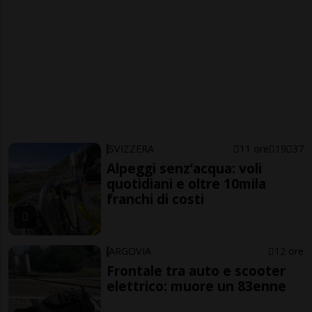
SVIZZERA
11 ore
19
37
Alpeggi senz’acqua: voli
quotidiani e oltre 10mila
franchi di costi
ARGOVIA
12 ore
Frontale tra auto e scooter
elettrico: muore un 83enne