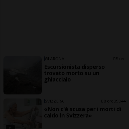
GLARONA
8 ore
Escursionista disperso
trovato morto su un
ghiacciaio
SVIZZERA
8 ore
9
44
«Non c'è scusa per i morti di
caldo in Svizzera»