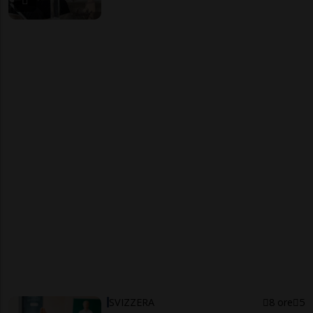
SVIZZERA
8 ore
5