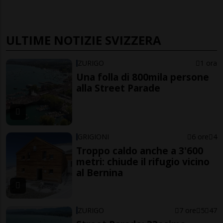
ULTIME NOTIZIE SVIZZERA
ZURIGO
1 ora
Una folla di 800mila persone
alla Street Parade
GRIGIONI
6 ore
4
Troppo caldo anche a 3'600
metri: chiude il rifugio vicino
al Bernina
ZURIGO
7 ore
5
47