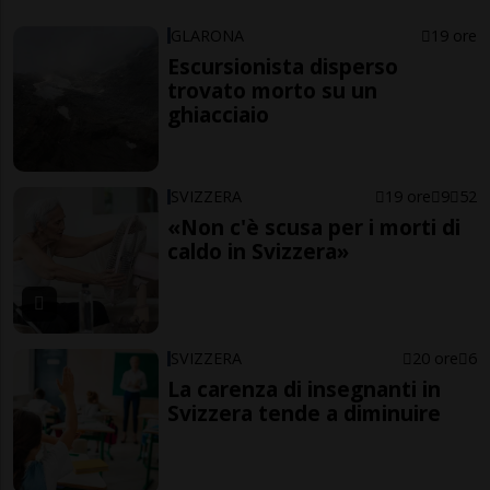
GLARONA
19 ore
Escursionista disperso
trovato morto su un
ghiacciaio
SVIZZERA
19 ore
9
52
«Non c'è scusa per i morti di
caldo in Svizzera»
SVIZZERA
20 ore
6
La carenza di insegnanti in
Svizzera tende a diminuire