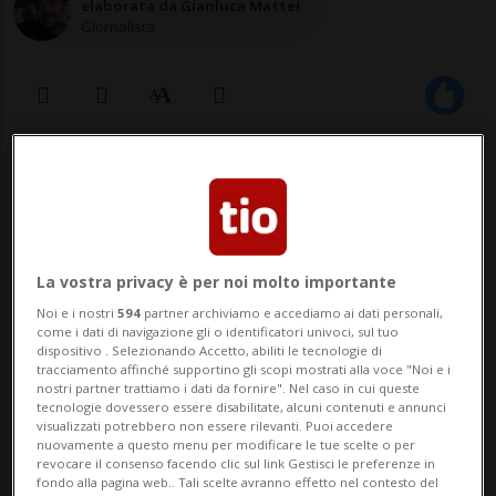
elaborata da Gianluca Mattei
Giornalista
24 nov 2022 - 10:59
Aggiornamento 13:24
13
La vostra privacy è per noi molto importante
Noi e i nostri
594
partner archiviamo e accediamo ai dati personali,
come i dati di navigazione gli o identificatori univoci, sul tuo
dispositivo . Selezionando Accetto, abiliti le tecnologie di
tracciamento affinché supportino gli scopi mostrati alla voce "Noi e i
nostri partner trattiamo i dati da fornire". Nel caso in cui queste
tecnologie dovessero essere disabilitate, alcuni contenuti e annunci
MOUTIER - Su di loro pendevano accuse
visualizzati potrebbero non essere rilevanti. Puoi accedere
nuovamente a questo menu per modificare le tue scelte o per
gravi come macigni: dalla tratta di esseri
revocare il consenso facendo clic sul link Gestisci le preferenze in
fondo alla pagina web.. Tali scelte avranno effetto nel contesto del