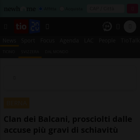
Affitta
Acquista
News
Sport
Focus
Agenda
LAC
People
TioTalk
TICINO
SVIZZERA
DAL MONDO
BERNA
Clan dei Balcani, prosciolti dalle
accuse più gravi di schiavitù