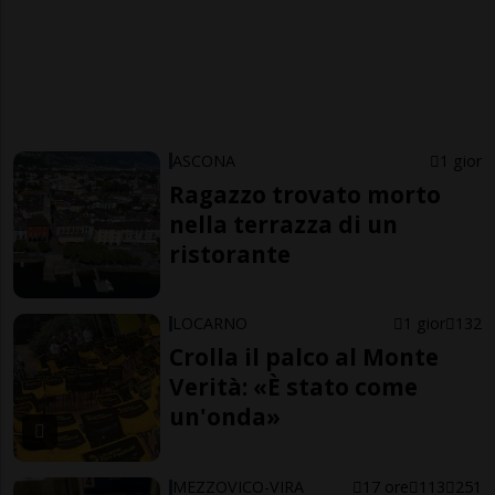
ASCONA
1 gior
Ragazzo trovato morto
nella terrazza di un
ristorante
LOCARNO
1 gior
132
Crolla il palco al Monte
Verità: «È stato come
un'onda»
MEZZOVICO-VIRA
17 ore
113
251