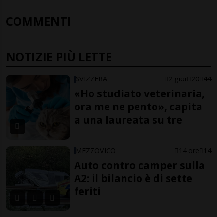
COMMENTI
NOTIZIE PIÙ LETTE
SVIZZERA
2 gior
20
44
«Ho studiato veterinaria,
ora me ne pento», capita
a una laureata su tre
MEZZOVICO
14 ore
14
Auto contro camper sulla
A2: il bilancio è di sette
feriti