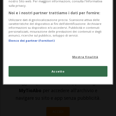
umani allo stupro. Ma il giudice ha
nostro Sito web. Per maggiori informazioni, consulta l'Informativa
sulla privacy.
ritenuto il castello accusatorio del
Noi e i nostri partner trattiamo i dati per fornire:
Ministero pubblico «non penalmente
Utilizzare dati di geolocalizzazione precisi. Scansione attiva delle
caratteristiche del dispositivo ai fini dell’identificazione. Archiviare
informazioni su dispositivo e/o accedervi. Pubblicità e contenuti
rilevante», condannando alcuni
personalizzati, misurazione delle prestazioni dei contenuti e degli
annunci, ricerche sul pubblico, sviluppo di servizi.
componenti del cla...
Elenco dei partner (fornitori)
🔐 Sblocca il nostro archivio
Mostra finalità
esclusivo!
Accetto
Sottoscrivi un abbonamento
Archivio
per
leggere questo articolo, oppure scegli
MyTioAbo
per accedere all'archivio e
navigare su sito e app senza pubblicità.
ACCEDI