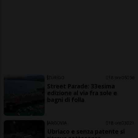
ZURIGO
18 ore
5
56
Street Parade: 33esima
edizione al via fra sole e
bagni di folla
ARGOVIA
18 ore
3
21
Ubriaco e senza patente si