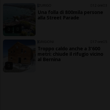
ZURIGO
12 ore
3
Una folla di 800mila persone
alla Street Parade
GRIGIONI
17 ore
5
Troppo caldo anche a 3'600
metri: chiude il rifugio vicino
al Bernina