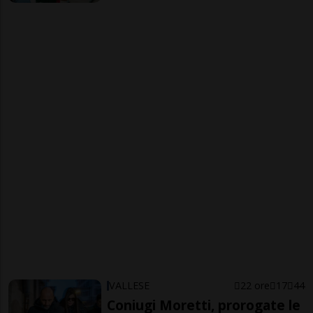
VALLESE
22 ore
17
44
Coniugi Moretti, prorogate le