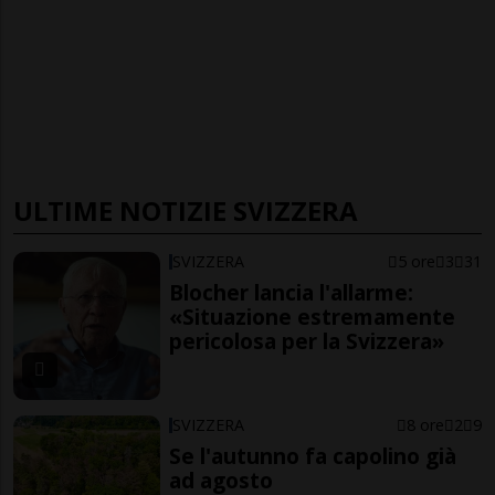
ULTIME NOTIZIE SVIZZERA
SVIZZERA
5 ore
3
31
Blocher lancia l'allarme:
«Situazione estremamente
pericolosa per la Svizzera»
SVIZZERA
8 ore
2
9
Se l'autunno fa capolino già
ad agosto