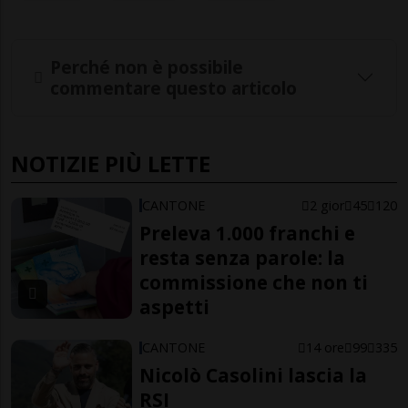
Perché non è possibile
commentare questo articolo
NOTIZIE PIÙ LETTE
CANTONE
2 gior
45
120
Preleva 1.000 franchi e
resta senza parole: la
commissione che non ti
aspetti
CANTONE
14 ore
99
335
Nicolò Casolini lascia la
RSI