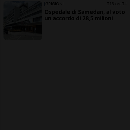
GRIGIONI
13 ore
4
Ospedale di Samedan, al voto
un accordo di 28,5 milioni