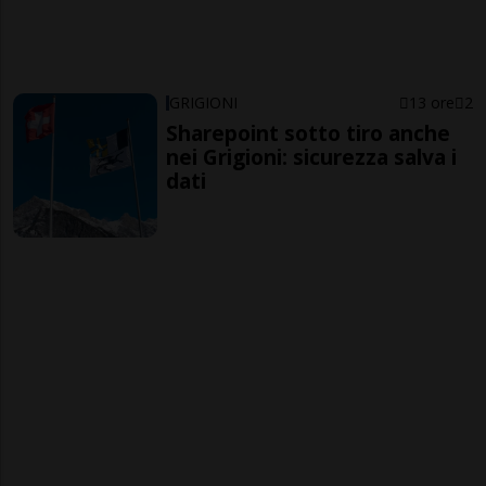
GRIGIONI
13 ore
2
Sharepoint sotto tiro anche
nei Grigioni: sicurezza salva i
dati