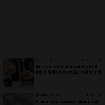
SVIZZERA
13 ore
2
18
Bitcoin: dopo il maxi-furto il
mito della sicurezza va in crisi
ITALIA / VALLESE
13 ore
19
Frana il versante italiano del