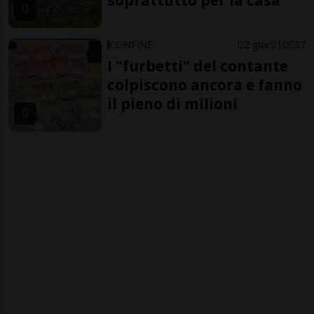
soprattutto per la casa
CONFINE
2 gior
10
37
I "furbetti" del contante
colpiscono ancora e fanno
il pieno di milioni