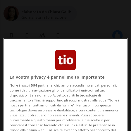
elaborata da Chiara Gallè
Giornalista in formazione
24 nov 2021 - 23:02
La sua offerta consiste nel diventare
La vostra privacy è per noi molto importante
la ragazza della persona con cui
Noi e i nostri
594
partner archiviamo e accediamo ai dati personali,
come i dati di navigazione gli o identificatori univoci, sul tuo
stipulerà il contratto per un anno
dispositivo . Selezionando Accetto, abiliti le tecnologie di
tracciamento affinché supportino gli scopi mostrati alla voce "Noi e i
intero. Critiche dall'esperto di Salute
nostri partner trattiamo i dati da fornire". Nel caso in cui queste
sessuale: «Sarebbe una schiava del
tecnologie dovessero essere disabilitate, alcuni contenuti e annunci
visualizzati potrebbero non essere rilevanti. Puoi accedere
sesso»
nuovamente a questo menu per modificare le tue scelte o per
revocare il consenso facendo clic sul link Gestisci le preferenze in
fondo alla pagina web.. Tali scelte avranno effetto nel contesto del