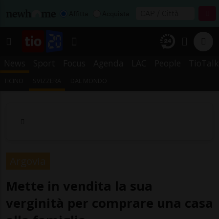
Affitta
Acquista
News
Sport
Focus
Agenda
LAC
People
TioTalk
TICINO
SVIZZERA
DAL MONDO
Argovia
Mette in vendita la sua
verginità per comprare una casa