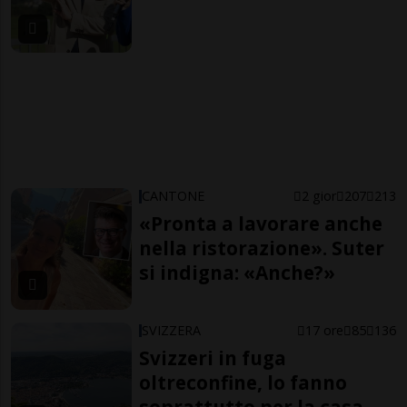
CANTONE
2 gior
207
213
«Pronta a lavorare anche
nella ristorazione». Suter
si indigna: «Anche?»
SVIZZERA
17 ore
85
136
Svizzeri in fuga
oltreconfine, lo fanno