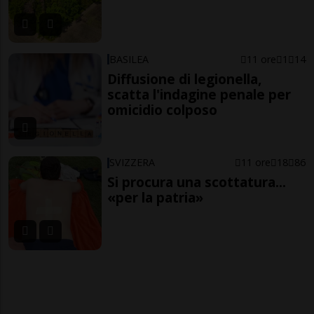
BASILEA
11 ore
1
14
Diffusione di legionella,
scatta l'indagine penale per
omicidio colposo
SVIZZERA
11 ore
18
86
Si procura una scottatura...
«per la patria»