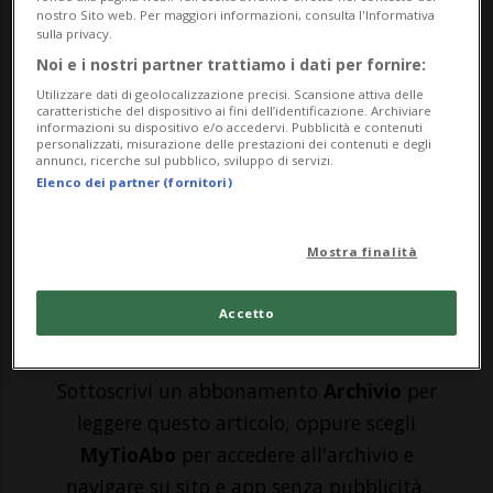
nostro Sito web. Per maggiori informazioni, consulta l'Informativa
sulla privacy.
AARAU - Quasi un milione di franchi è il
Noi e i nostri partner trattiamo i dati per fornire:
prezzo che una 20enne ha dato alla sua
Utilizzare dati di geolocalizzazione precisi. Scansione attiva delle
caratteristiche del dispositivo ai fini dell’identificazione. Archiviare
verginità. Il suo obiettivo: avere
informazioni su dispositivo e/o accedervi. Pubblicità e contenuti
personalizzati, misurazione delle prestazioni dei contenuti e degli
abbastanza soldi da poter comprare una
annunci, ricerche sul pubblico, sviluppo di servizi.
Elenco dei partner (fornitori)
casa alla propria famiglia. La povertà può
spingere le persone a pre...
Mostra finalità
🔐 Sblocca il nostro archivio
Accetto
esclusivo!
Sottoscrivi un abbonamento
Archivio
per
leggere questo articolo, oppure scegli
MyTioAbo
per accedere all'archivio e
navigare su sito e app senza pubblicità.