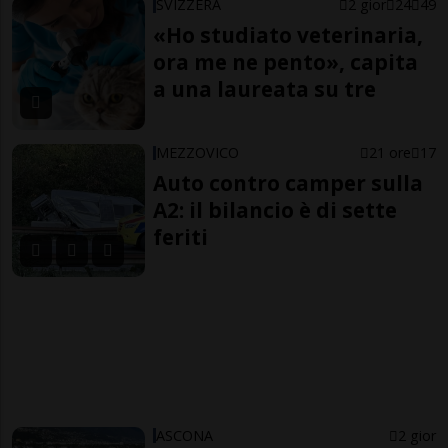
SVIZZERA
2 gior
24
49
«Ho studiato veterinaria,
ora me ne pento», capita
a una laureata su tre
MEZZOVICO
21 ore
17
Auto contro camper sulla
A2: il bilancio è di sette
feriti
ASCONA
2 gior