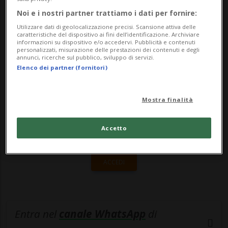
motivo è legato alle vicissitudini di
Noi e i nostri partner trattiamo i dati per fornire:
Nawaf...
Utilizzare dati di geolocalizzazione precisi. Scansione attiva delle
caratteristiche del dispositivo ai fini dell’identificazione. Archiviare
informazioni su dispositivo e/o accedervi. Pubblicità e contenuti
🔐 Sblocca il nostro archivio
personalizzati, misurazione delle prestazioni dei contenuti e degli
annunci, ricerche sul pubblico, sviluppo di servizi.
esclusivo!
Elenco dei partner (fornitori)
Sottoscrivi un abbonamento
Archivio
per
Mostra finalità
leggere questo articolo, oppure scegli
MyTioAbo
per accedere all'archivio e
Accetto
navigare su sito e app senza pubblicità.
ACCEDI
Entra nel
canale WhatsApp
di