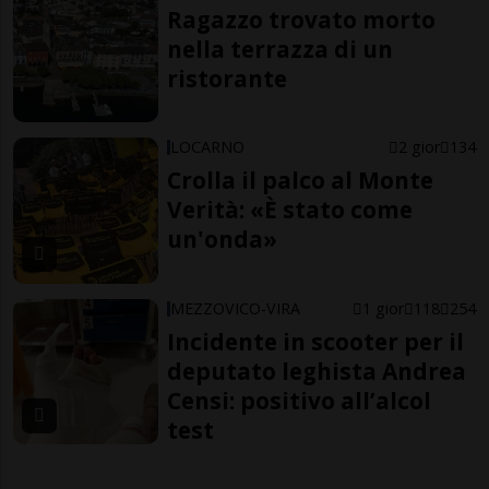
Ragazzo trovato morto
nella terrazza di un
ristorante
LOCARNO
2 gior
134
Crolla il palco al Monte
Verità: «È stato come
un'onda»
MEZZOVICO-VIRA
1 gior
118
254
Incidente in scooter per il
deputato leghista Andrea
Censi: positivo all’alcol
test