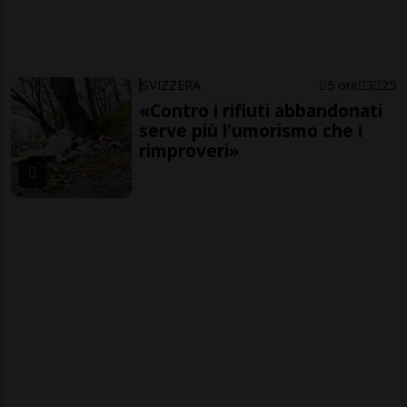
SVIZZERA
5 ore
3
25
«Contro i rifiuti abbandonati
serve più l'umorismo che i
rimproveri»