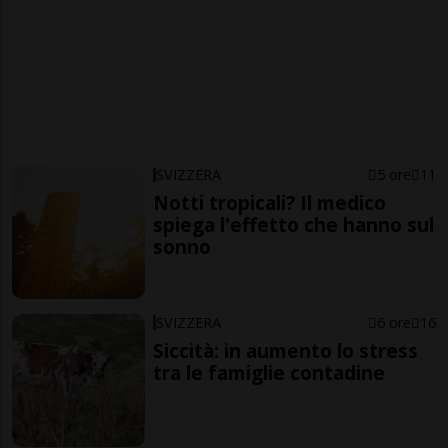
SVIZZERA
5 ore
11
Notti tropicali? Il medico
spiega l'effetto che hanno sul
sonno
SVIZZERA
6 ore
16
Siccità: in aumento lo stress
tra le famiglie contadine