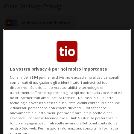
Fonte SonntagsZeitung
elaborata da Redazione
14 apr 2024 - 14:55
1
La vostra privacy è per noi molto importante
Noi e i nostri
594
partner archiviamo e accediamo ai dati personali,
LUCERNA - Tornato di recente sotto i
come i dati di navigazione gli o identificatori univoci, sul tuo
dispositivo . Selezionando Accetto, abiliti le tecnologie di
riflettori della cronaca, per via della
tracciamento affinché supportino gli scopi mostrati alla voce "Noi e i
nostri partner trattiamo i dati da fornire". Nel caso in cui queste
conferenza di pace sull'Ucraina, il lussuoso
tecnologie dovessero essere disabilitate, alcuni contenuti e annunci
visualizzati potrebbero non essere rilevanti. Puoi accedere
resort Bürgenstock ha fatto di nuovo
nuovamente a questo menu per modificare le tue scelte o per
revocare il consenso facendo clic sul link Gestisci le preferenze in
parlare di sé sulle pagine dei domenicali.Il
fondo alla pagina web.. Tali scelte avranno effetto nel contesto del
nostro Sito web. Per maggiori informazioni, consulta l'Informativa
sulla privacy.