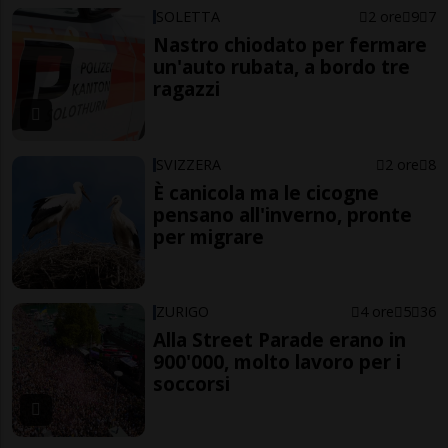
SOLETTA
2 ore
9
7
Nastro chiodato per fermare
un'auto rubata, a bordo tre
ragazzi
SVIZZERA
2 ore
8
È canicola ma le cicogne
pensano all'inverno, pronte
per migrare
ZURIGO
4 ore
5
36
Alla Street Parade erano in
900'000, molto lavoro per i
soccorsi