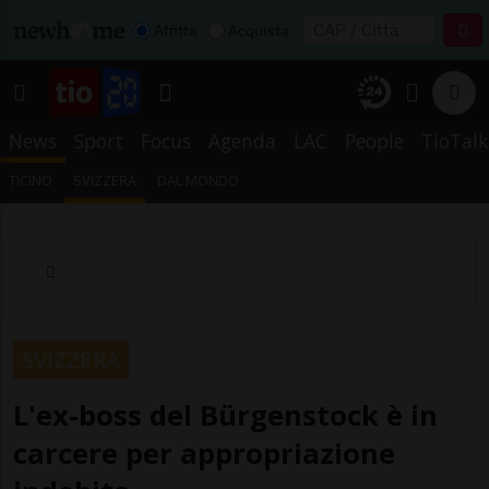
Affitta
Acquista
News
Sport
Focus
Agenda
LAC
People
TioTalk
TICINO
SVIZZERA
DAL MONDO
SVIZZERA
L'ex-boss del Bürgenstock è in
carcere per appropriazione