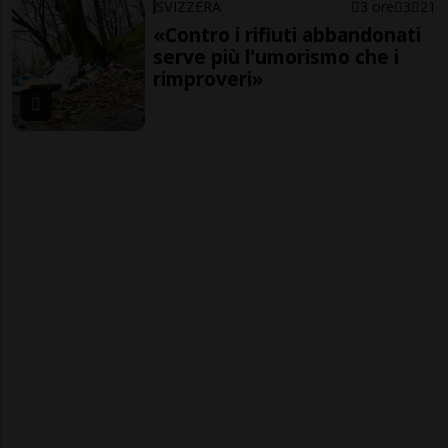
SVIZZERA
3 ore
3
21
«Contro i rifiuti abbandonati
serve più l'umorismo che i
rimproveri»