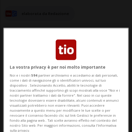
elaborata da Redazione
03 dic 2023 - 23:30
22
La vostra privacy è per noi molto importante
ZURIGO - Dopo aver superato quota 9
Noi e i nostri
594
partner archiviamo e accediamo ai dati personali,
come i dati di navigazione gli o identificatori univoci, sul tuo
milioni di abitanti, la popolazione svizzera
dispositivo . Selezionando Accetto, abiliti le tecnologie di
tracciamento affinché supportino gli scopi mostrati alla voce "Noi e i
continua a crescere, grazie soprattutto
nostri partner trattiamo i dati da fornire". Nel caso in cui queste
tecnologie dovessero essere disabilitate, alcuni contenuti e annunci
agli stranieri che la individuano come il
visualizzati potrebbero non essere rilevanti. Puoi accedere
nuovamente a questo menu per modificare le tue scelte o per
luogo ideale dove trasferirsi per condurre i
revocare il consenso facendo clic sul link Gestisci le preferenze in
fondo alla pagina web.. Tali scelte avranno effetto nel contesto del
propri affari. Le prospettive parlano di u...
nostro Sito web. Per maggiori informazioni, consulta l'Informativa
sulla privacy.