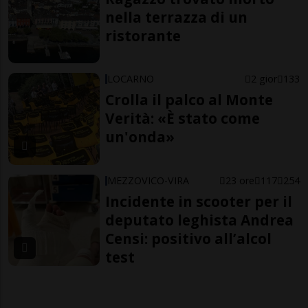
nella terrazza di un
ristorante
LOCARNO
2 gior
133
Crolla il palco al Monte
Verità: «È stato come
un'onda»
MEZZOVICO-VIRA
23 ore
117
254
Incidente in scooter per il
deputato leghista Andrea
Censi: positivo all’alcol
test