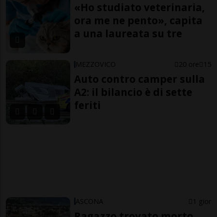
«Ho studiato veterinaria,
ora me ne pento», capita
a una laureata su tre
MEZZOVICO
20 ore
15
Auto contro camper sulla
A2: il bilancio è di sette
feriti
ASCONA
1 gior
Ragazzo trovato morto