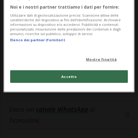
Noi e i nostri partner trattiamo i dati per fornire:
🔐 Sblocca il nostro archivio
Utilizzare dati di geolocalizzazione precisi. Scansione attiva delle
caratteristiche del dispositivo ai fini dell’identificazione. Archiviare
esclusivo!
informazioni su dispositivo e/o accedervi. Pubblicità e contenuti
personalizzati, misurazione delle prestazioni dei contenuti e degli
Sottoscrivi un abbonamento
Archivio
per
annunci, ricerche sul pubblico, sviluppo di servizi.
Elenco dei partner (fornitori)
leggere questo articolo, oppure scegli
MyTioAbo
per accedere all'archivio e
Mostra finalità
navigare su sito e app senza pubblicità.
Accetto
ACCEDI
Entra nel
canale WhatsApp
di
Ticinonline.