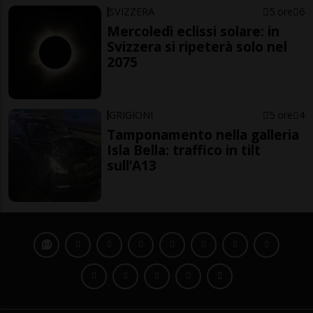
SVIZZERA
5 ore
6
Mercoledì eclissi solare: in
Svizzera si ripeterà solo nel
2075
GRIGIONI
5 ore
4
Tamponamento nella galleria
Isla Bella: traffico in tilt
sull’A13