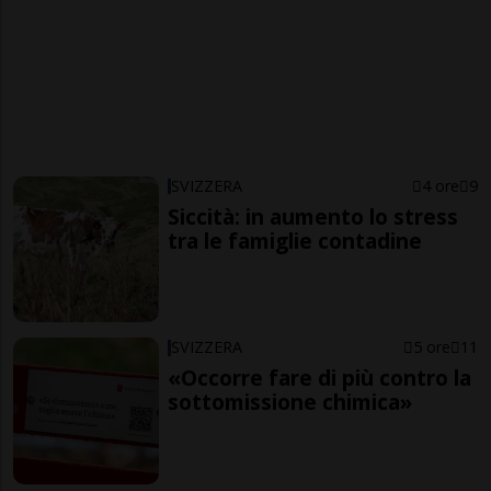
SVIZZERA
4 ore
9
Siccità: in aumento lo stress
tra le famiglie contadine
SVIZZERA
5 ore
11
«Occorre fare di più contro la
sottomissione chimica»