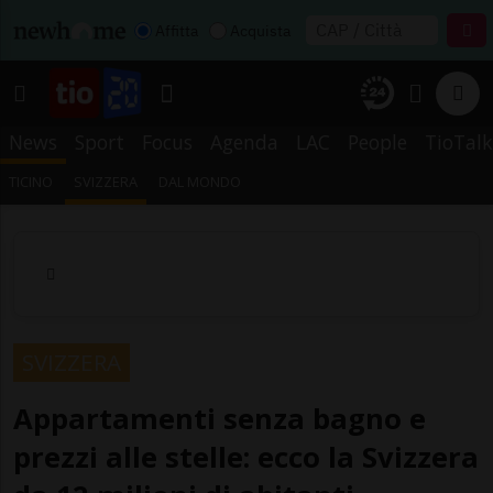
Affitta
Acquista
News
Sport
Focus
Agenda
LAC
People
TioTalk
TICINO
SVIZZERA
DAL MONDO
SVIZZERA
Appartamenti senza bagno e
prezzi alle stelle: ecco la Svizzera