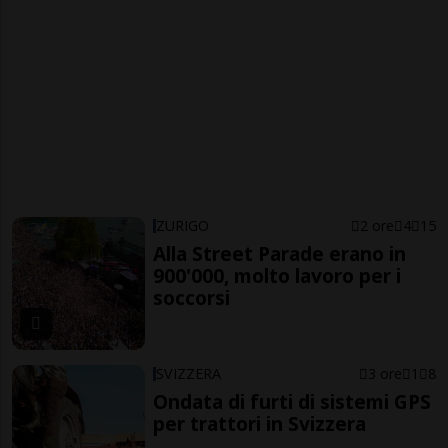
ZURIGO
2 ore
4
15
Alla Street Parade erano in
900'000, molto lavoro per i
soccorsi
SVIZZERA
3 ore
1
8
Ondata di furti di sistemi GPS
per trattori in Svizzera