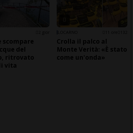
2 gior
LOCARNO
11 ore
132
e scompare
Crolla il palco al
acque del
Monte Verità: «È stato
o, ritrovato
come un'onda»
i vita