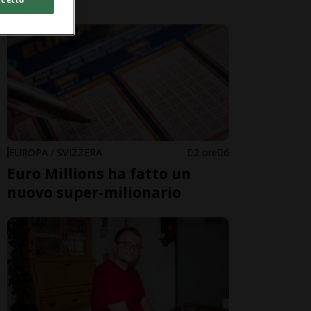
EUROPA / SVIZZERA
2 ore
6
Euro Millions ha fatto un
nuovo super-milionario