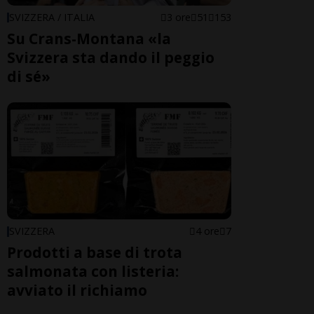
SVIZZERA / ITALIA
3 ore
51
153
Su Crans-Montana «la
Svizzera sta dando il peggio
di sé»
SVIZZERA
4 ore
7
Prodotti a base di trota
salmonata con listeria:
avviato il richiamo