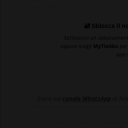
disposte...
🔐 Sblocca il n
Sottoscrivi un abbonamen
oppure scegli
MyTioAbo
per 
app 
Entra nel
canale WhatsApp
di Tic