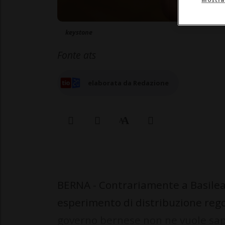
keystone
Fonte ats
elaborata da Redazione
BERNA - Contrariamente a Basilea C
esperimento di distribuzione rego
governo bernese non ne vuole sape