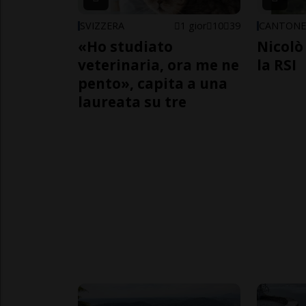
SVIZZERA
1 gior
10
39
CANTON
«Ho studiato
Nicolò 
veterinaria, ora me ne
la RSI
pento», capita a una
laureata su tre