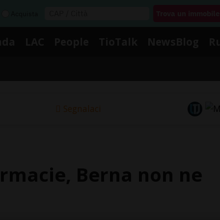
Acquista
nda
LAC
People
TioTalk
NewsBlog
R
Segnalaci
armacie, Berna non ne