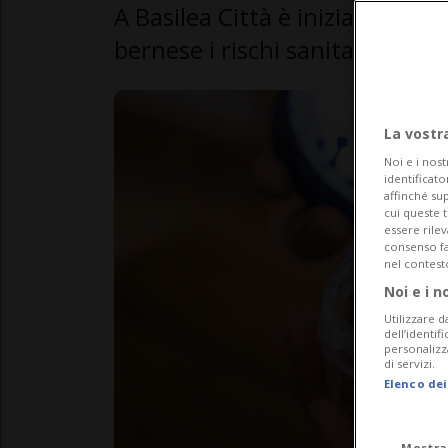
A Basilea Città è iniziata la s
bernese i rischi sanitari sono e
La vostr
Noi e i nost
identificato
affinché sup
cui queste 
essere rile
consenso fac
nel contest
Noi e i n
Utilizzare d
dell’identif
personalizz
di servizi.
Elenco dei
Mostra