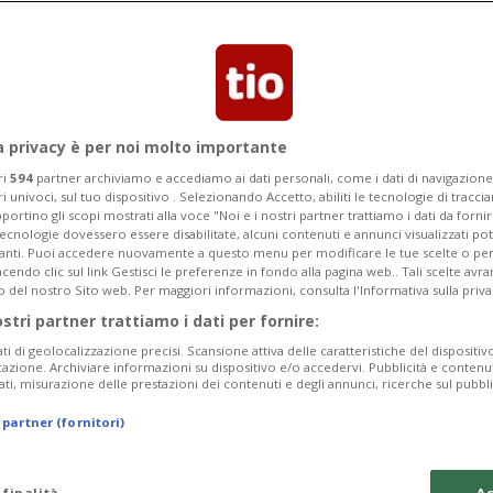
perimentazione. Ma per il governo
levati
a privacy è per noi molto importante
ri
594
partner archiviamo e accediamo ai dati personali, come i dati di navigazione 
ri univoci, sul tuo dispositivo . Selezionando Accetto, abiliti le tecnologie di tracc
portino gli scopi mostrati alla voce "Noi e i nostri partner trattiamo i dati da fornir
tecnologie dovessero essere disabilitate, alcuni contenuti e annunci visualizzati 
vanti. Puoi accedere nuovamente a questo menu per modificare le tue scelte o per
endo clic sul link Gestisci le preferenze in fondo alla pagina web.. Tali scelte avr
o del nostro Sito web. Per maggiori informazioni, consulta l'Informativa sulla priva
ostri partner trattiamo i dati per fornire:
ati di geolocalizzazione precisi. Scansione attiva delle caratteristiche del dispositivo 
icazione. Archiviare informazioni su dispositivo e/o accedervi. Pubblicità e contenu
ati, misurazione delle prestazioni dei contenuti e degli annunci, ricerche sul pubbl
 partner (fornitori)
 finalità
Ac