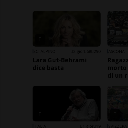
SCI ALPINO
2 gior
68
290
ASCONA
Lara Gut-Behrami
Ragazz
dice basta
morto 
di un 
ITALIA
1 gior
19
SVIZZERA