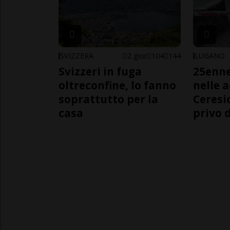
SVIZZERA
2 gior
104
144
LUGANO
Svizzeri in fuga
25enn
oltreconfine, lo fanno
nelle 
soprattutto per la
Ceresi
casa
privo d