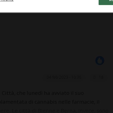
04 feb 2023 - 10:36
18
ittà, che lunedì ha avviato il suo
lamentata di cannabis nelle farmacie, il
re. Le città di Bienne e Berna, invece, sono