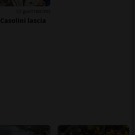
E
2 gior
160
393
Casolini lascia