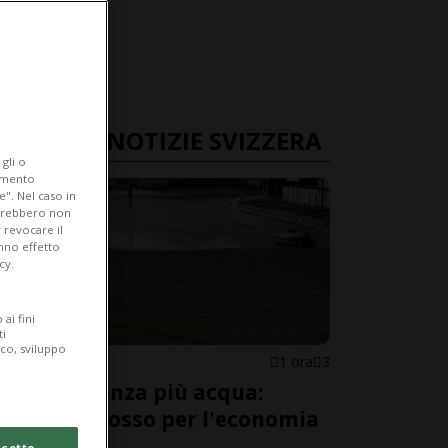
ULTIME NOTIZIE SVIZZERA
gli o
iamento
e". Nel caso in
potrebbero non
 revocare il
anno effetto
cy.
ai fini
ti
ico, sviluppo
SVIZZERA
1 ora
3
Il Reno senza più acqua:
allarme rosso per l'economia
svizzera
cetto