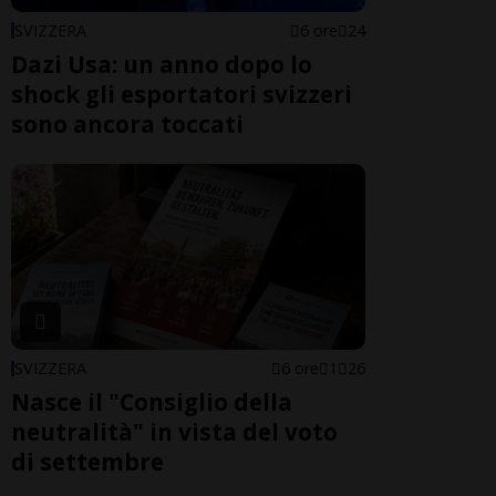
SVIZZERA
6 ore
24
Dazi Usa: un anno dopo lo
shock gli esportatori svizzeri
sono ancora toccati
SVIZZERA
6 ore
1
26
Nasce il "Consiglio della
neutralità" in vista del voto
di settembre