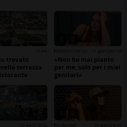
9 ore
ARBEDO-CASTIONE
1 gior
24
157
o trovato
«Non ho mai pianto
nella terrazza
per me, solo per i miei
ristorante
genitori»
2 gior
15
32
SCI ALPINO
1 gior
24
97