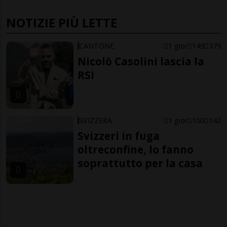
NOTIZIE PIÙ LETTE
CANTONE
1 gior
149
379
Nicolò Casolini lascia la
RSI
SVIZZERA
1 gior
100
142
Svizzeri in fuga
oltreconfine, lo fanno
soprattutto per la casa