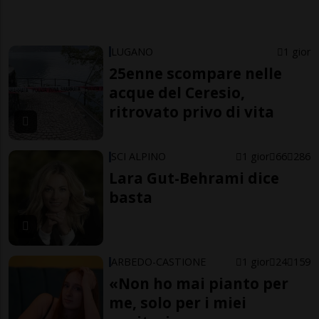
LUGANO
1 gior
25enne scompare nelle
acque del Ceresio,
ritrovato privo di vita
SCI ALPINO
1 gior
66
286
Lara Gut-Behrami dice
basta
ARBEDO-CASTIONE
1 gior
24
159
«Non ho mai pianto per
me, solo per i miei