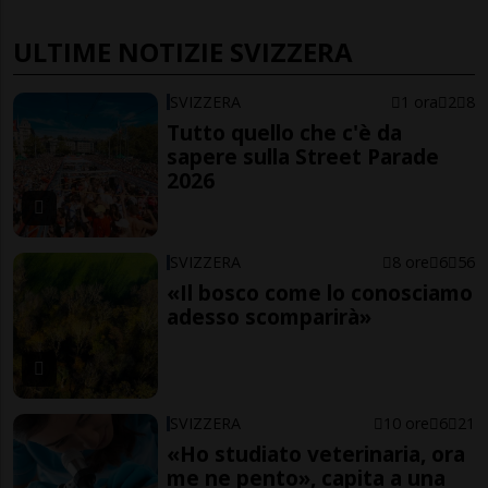
ULTIME NOTIZIE SVIZZERA
SVIZZERA
1 ora
2
8
Tutto quello che c'è da
sapere sulla Street Parade
2026
SVIZZERA
8 ore
6
56
«Il bosco come lo conosciamo
adesso scomparirà»
SVIZZERA
10 ore
6
21
«Ho studiato veterinaria, ora
me ne pento», capita a una