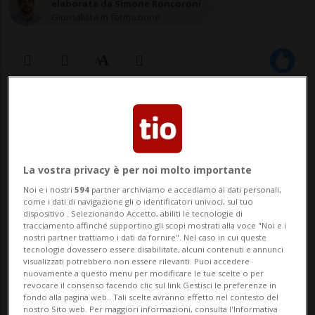
elaborata da Simone Roncoroni
Giornalista in formazione
10 giu 2022 - 10:54
La vostra privacy è per noi molto importante
BERNA - A causa del raccolto scarso del
Noi e i nostri
594
partner archiviamo e accediamo ai dati personali,
come i dati di navigazione gli o identificatori univoci, sul tuo
2021 dovuto a condizioni climatiche
dispositivo . Selezionando Accetto, abiliti le tecnologie di
tracciamento affinché supportino gli scopi mostrati alla voce "Noi e i
sfavorevoli, il Consiglio federale ha deciso
nostri partner trattiamo i dati da fornire". Nel caso in cui queste
tecnologie dovessero essere disabilitate, alcuni contenuti e annunci
oggi di aumentare il contingente
visualizzati potrebbero non essere rilevanti. Puoi accedere
nuovamente a questo menu per modificare le tue scelte o per
d'importazione per cereali quali frumento,
revocare il consenso facendo clic sul link Gestisci le preferenze in
fondo alla pagina web.. Tali scelte avranno effetto nel contesto del
segale e spelta di ulteriori 20 mila
nostro Sito web. Per maggiori informazioni, consulta l'Informativa