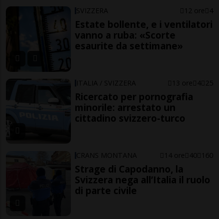
SVIZZERA
12 ore
4
Estate bollente, e i ventilatori
vanno a ruba: «Scorte
esaurite da settimane»
ITALIA / SVIZZERA
13 ore
4
25
Ricercato per pornografia
minorile: arrestato un
cittadino svizzero-turco
CRANS MONTANA
14 ore
40
160
Strage di Capodanno, la
Svizzera nega all’Italia il ruolo
di parte civile