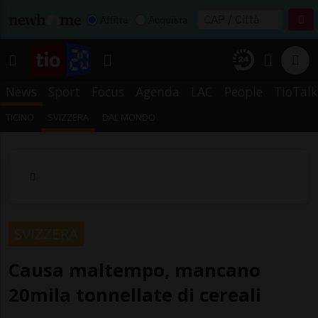
Affitta
Acquista
News
Sport
Focus
Agenda
LAC
People
TioTalk
TICINO
SVIZZERA
DAL MONDO
SVIZZERA
Causa maltempo, mancano
20mila tonnellate di cereali