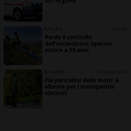
un furgone
VALLESE
14 ore
Perde il controllo
dell'escavatrice: operaio
muore a 39 anni
SVIZZERA
15 ore
15
52
Più pericolosi delle moto: è
allarme per i monopattini
elettrici