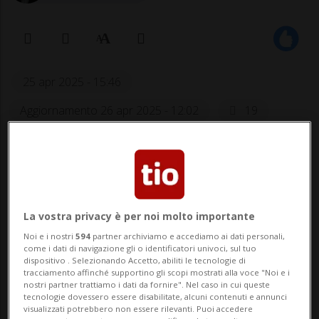
25 apr 2025 - 15:46
Aggiornamento 26 apr 2025 - 12:02
19
La vostra privacy è per noi molto importante
Noi e i nostri
594
partner archiviamo e accediamo ai dati personali,
come i dati di navigazione gli o identificatori univoci, sul tuo
dispositivo . Selezionando Accetto, abiliti le tecnologie di
Anche l'associate-coach Stefan
tracciamento affinché supportino gli scopi mostrati alla voce "Noi e i
Hedlund è motivato: «È una grande
nostri partner trattiamo i dati da fornire". Nel caso in cui queste
tecnologie dovessero essere disabilitate, alcuni contenuti e annunci
sfida. Potrò dedicarmi allo sviluppo
visualizzati potrebbero non essere rilevanti. Puoi accedere