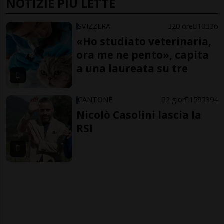
NOTIZIE PIÙ LETTE
SVIZZERA
20 ore
10
36
«Ho studiato veterinaria,
ora me ne pento», capita
a una laureata su tre
CANTONE
2 gior
159
394
Nicolò Casolini lascia la
RSI