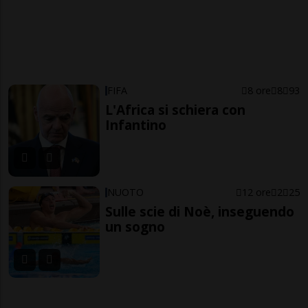
FIFA
8 ore
8
93
L'Africa si schiera con
Infantino
NUOTO
12 ore
2
25
Sulle scie di Noè, inseguendo
un sogno