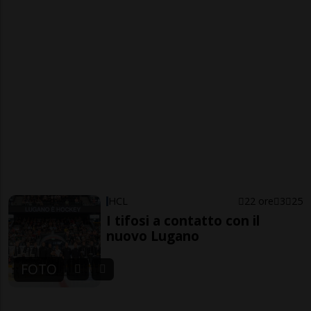
HCL
22 ore
3
25
I tifosi a contatto con il
nuovo Lugano
FOTO