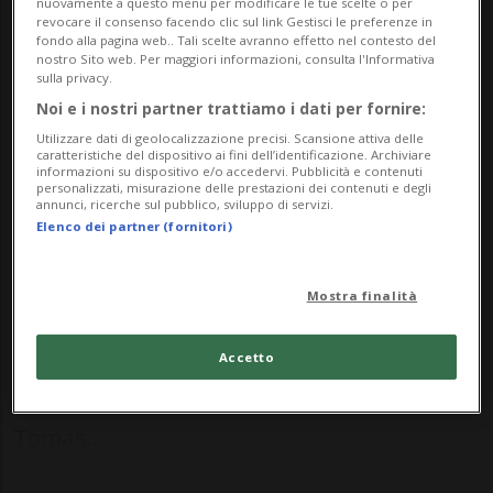
nuovamente a questo menu per modificare le tue scelte o per
dei giovani e occuparmi della parte
revocare il consenso facendo clic sul link Gestisci le preferenze in
fondo alla pagina web.. Tali scelte avranno effetto nel contesto del
difensiva».
nostro Sito web. Per maggiori informazioni, consulta l'Informativa
sulla privacy.
Noi e i nostri partner trattiamo i dati per fornire:
HOCKEY: Risultati e classifiche
Utilizzare dati di geolocalizzazione precisi. Scansione attiva delle
caratteristiche del dispositivo ai fini dell’identificazione. Archiviare
informazioni su dispositivo e/o accedervi. Pubblicità e contenuti
personalizzati, misurazione delle prestazioni dei contenuti e degli
LUGANO - Nella giornata odierna - venerdì
annunci, ricerche sul pubblico, sviluppo di servizi.
Elenco dei partner (fornitori)
25 aprile - il Lugano ha presentato il nuovo
staff tecnico in vista della stagione
Mostra finalità
2025/2026 di National League. Il club
sottocenerino ha infatti deciso di affidare
Accetto
la propria panchina all’head-coach
Tomas...