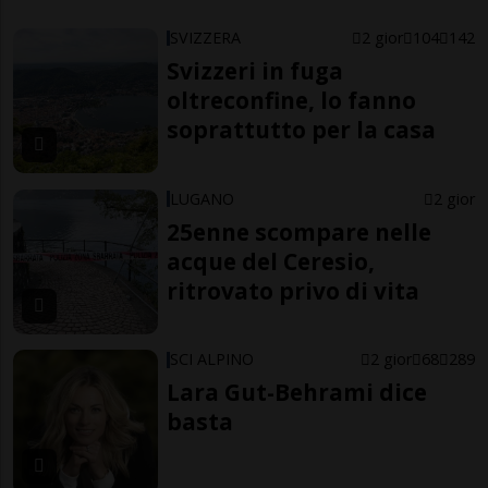
SVIZZERA
2 gior
104
142
Svizzeri in fuga
oltreconfine, lo fanno
soprattutto per la casa
LUGANO
2 gior
25enne scompare nelle
acque del Ceresio,
ritrovato privo di vita
SCI ALPINO
2 gior
68
289
Lara Gut-Behrami dice
basta