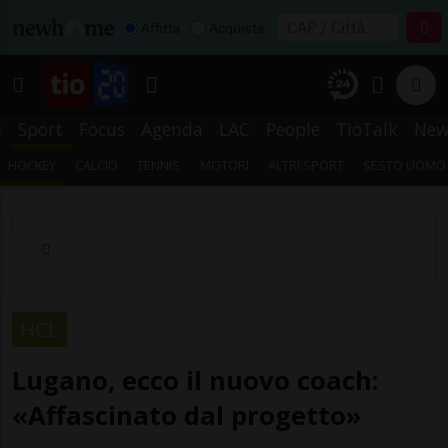
Affitta
Acquista
s
Sport
Focus
Agenda
LAC
People
TioTalk
New
HOCKEY
CALCIO
TENNIS
MOTORI
ALTRI SPORT
SESTO UOMO
HCL
Lugano, ecco il nuovo coach:
«Affascinato dal progetto»