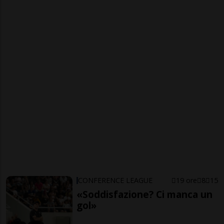
CONFERENCE LEAGUE
19 ore
8
15
«Soddisfazione? Ci manca un
gol»