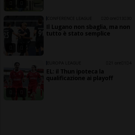
CONFERENCE LEAGUE
20 ore
13
30
Il Lugano non sbaglia, ma non
tutto è stato semplice
EUROPA LEAGUE
21 ore
1
4
EL: il Thun ipoteca la
qualificazione ai playoff