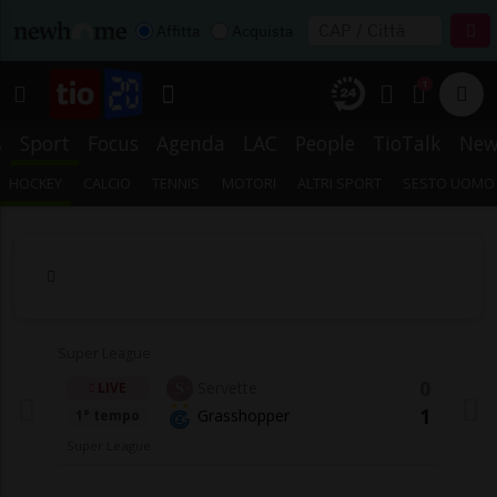
Affitta
Acquista
1
s
Sport
Focus
Agenda
LAC
People
TioTalk
New
HOCKEY
CALCIO
TENNIS
MOTORI
ALTRI SPORT
SESTO UOMO
Super League
0
Servette
LIVE
1
Grasshopper
1° tempo
Super League