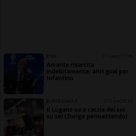
FIFA
11 ore
11
76
Amante risarcita
indebitamente: altri guai per
Infantino
SUPER LEAGUE
12 ore
3
12
Il Lugano va a caccia del sei
su sei (Zurigo permettendo)