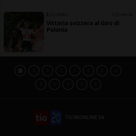
CICLISMO
23 ore
8
Vittoria svizzera al Giro di
Polonia
TICINONLINE SA