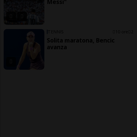
Messi"
TENNIS
10 ore
2
Solita maratona, Bencic
avanza