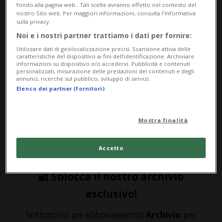
fondo alla pagina web.. Tali scelte avranno effetto nel contesto del
nostro Sito web. Per maggiori informazioni, consulta l'Informativa
sulla privacy.
Noi e i nostri partner trattiamo i dati per fornire:
HOCKEY: Risultati e classifiche
Utilizzare dati di geolocalizzazione precisi. Scansione attiva delle
caratteristiche del dispositivo ai fini dell’identificazione. Archiviare
informazioni su dispositivo e/o accedervi. Pubblicità e contenuti
personalizzati, misurazione delle prestazioni dei contenuti e degli
Nella giornata di ieri - venerdì 24 luglio -
annunci, ricerche sul pubblico, sviluppo di servizi.
Elenco dei partner (fornitori)
l'Ambrì ha trovato un importantissimo
accordo con Jiri Novotny, che sarà girato ai
Mostra finalità
Ticino Rockets. «È un giocatore molto
importante per noi ed è davvero bello ...
Accetto
🔐 Sblocca il nostro archivio
esclusivo!
Sottoscrivi un abbonamento
Archivio
per