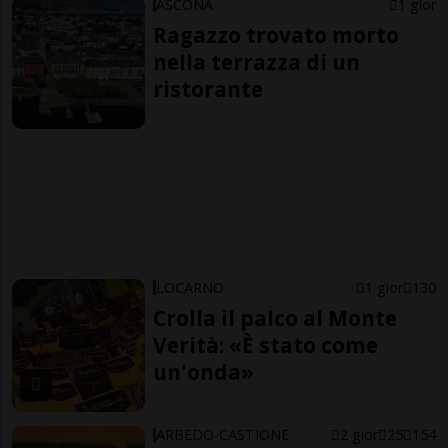
ASCONA
1 gior
Ragazzo trovato morto
nella terrazza di un
ristorante
LOCARNO
1 gior
130
Crolla il palco al Monte
Verità: «È stato come
un'onda»
ARBEDO-CASTIONE
2 gior
25
154