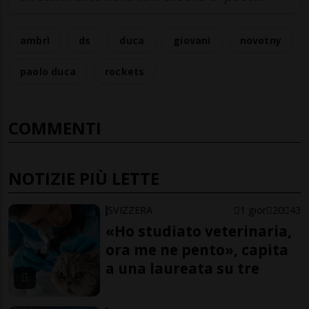
ambrì
ds
duca
giovani
novotny
paolo duca
rockets
COMMENTI
NOTIZIE PIÙ LETTE
SVIZZERA
1 gior
20
43
«Ho studiato veterinaria,
ora me ne pento», capita
a una laureata su tre