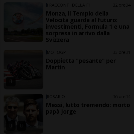
I RACCONTI DELLA F1
2 ore
4
Monza, il Tempio della
Velocità guarda al futuro:
investimenti, Formula 1 e una
sorpresa in arrivo dalla
Svizzera
MOTOGP
3 ore
1
Doppietta "pesante" per
Martin
ROSARIO
6 ore
4
Messi, lutto tremendo: morto
papà Jorge