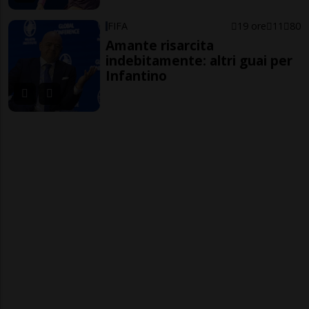
FIFA
19 ore
11
80
Amante risarcita
indebitamente: altri guai per
Infantino