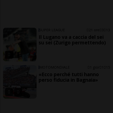
SUPER LEAGUE
21 ore
3
13
Il Lugano va a caccia del sei
su sei (Zurigo permettendo)
MOTOMONDIALE
1 gior
1
15
«Ecco perché tutti hanno
perso fiducia in Bagnaia»