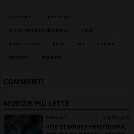
attaccante
bundesliga
comportamento disumano
insulti
insulti razzisti
lipsia
loïs
openda
razzismo
supporto
COMMENTI
NOTIZIE PIÙ LETTE
SVIZZERA
2 gior
20
43
«Ho studiato veterinaria,