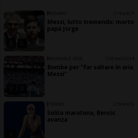
ROSARIO
14 ore
5
Messi, lutto tremendo: morto
papà Jorge
MONDIALE 2026
16 ore
2
14
Bombe per "far saltare in aria
Messi"
TENNIS
19 ore
3
Solita maratona, Bencic
avanza