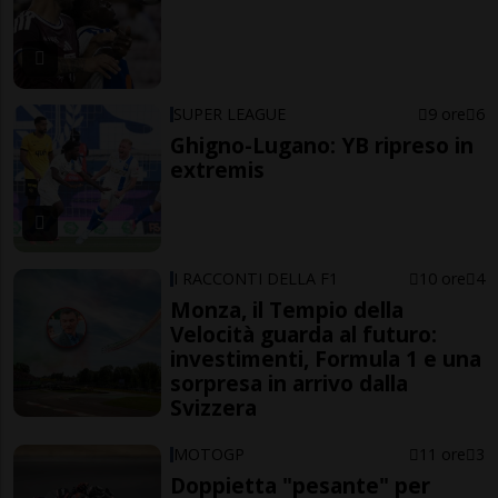
SUPER LEAGUE
9 ore
6
Ghigno-Lugano: YB ripreso in
extremis
I RACCONTI DELLA F1
10 ore
4
Monza, il Tempio della
Velocità guarda al futuro:
investimenti, Formula 1 e una
sorpresa in arrivo dalla
Svizzera
MOTOGP
11 ore
3
Doppietta "pesante" per