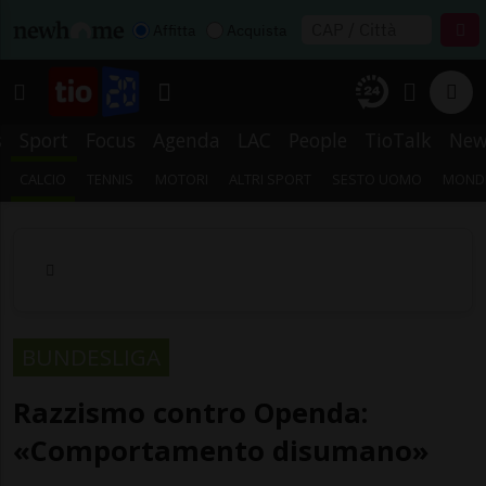
Affitta
Acquista
s
Sport
Focus
Agenda
LAC
People
TioTalk
New
CALCIO
TENNIS
MOTORI
ALTRI SPORT
SESTO UOMO
MONDI
BUNDESLIGA
Razzismo contro Openda:
«Comportamento disumano»