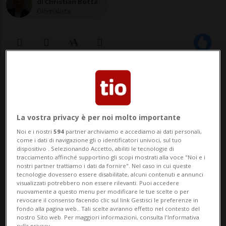
di Christian Botta
Giornalista
11 feb 2025 - 18:31
Aggiornamento 12 feb 2025 - 10:32
La vostra privacy è per noi molto importante
«Il Lipsia rappresenta diversità e
Noi e i nostri
594
partner archiviamo e accediamo ai dati personali,
come i dati di navigazione gli o identificatori univoci, sul tuo
apertura, dignità umana e
dispositivo . Selezionando Accetto, abiliti le tecnologie di
tracciamento affinché supportino gli scopi mostrati alla voce "Noi e i
tolleranza, valori fondamentali della
nostri partner trattiamo i dati da fornire". Nel caso in cui queste
tecnologie dovessero essere disabilitate, alcuni contenuti e annunci
società. Il nostro club è di tutti i
visualizzati potrebbero non essere rilevanti. Puoi accedere
colori».
nuovamente a questo menu per modificare le tue scelte o per
revocare il consenso facendo clic sul link Gestisci le preferenze in
fondo alla pagina web.. Tali scelte avranno effetto nel contesto del
nostro Sito web. Per maggiori informazioni, consulta l'Informativa
sulla privacy.