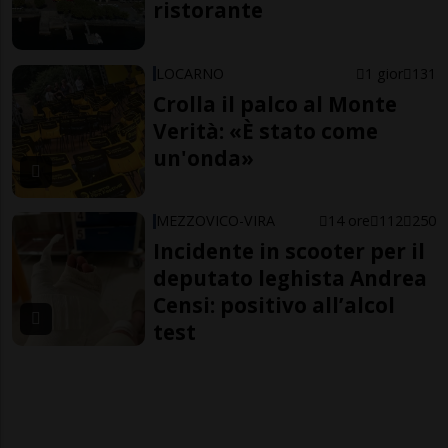
ristorante
LOCARNO
1 gior
131
Crolla il palco al Monte
Verità: «È stato come
un'onda»
MEZZOVICO-VIRA
14 ore
112
250
Incidente in scooter per il
deputato leghista Andrea
Censi: positivo all’alcol
test