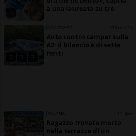
ora me ne pento», capita
a una laureata su tre
MEZZOVICO
10 ore
14
Auto contro camper sulla
A2: il bilancio è di sette
feriti
ASCONA
1 gior
Ragazzo trovato morto
nella terrazza di un