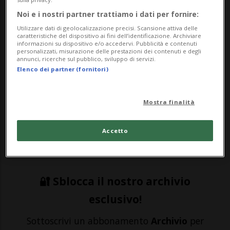
CALCIO: Risultati e classifiche
Noi e i nostri partner trattiamo i dati per fornire:
Utilizzare dati di geolocalizzazione precisi. Scansione attiva delle
caratteristiche del dispositivo ai fini dell’identificazione. Archiviare
LIPSIA - L'attaccante del Lipsia Loïs
informazioni su dispositivo e/o accedervi. Pubblicità e contenuti
personalizzati, misurazione delle prestazioni dei contenuti e degli
Openda è stato vittima di gravissimi
annunci, ricerche sul pubblico, sviluppo di servizi.
Elenco dei partner (fornitori)
insulti razzisti sui social network. A questo
proposito il club tedesco di Bundesliga ha
Mostra finalità
postato sul proprio sito ufficiale un
comunicato durissimo. «Dopo la partita
Accetto
casali...
🔐 Sblocca il nostro archivio
esclusivo!
Sottoscrivi un abbonamento
Archivio
per