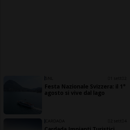
SNL
1 sett
2
Festa Nazionale Svizzera: il 1°
agosto si vive dal lago
CARDADA
2 sett
4
Cardada Impianti Turistici