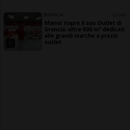
GRANCIA
2 sett
Manor riapre il suo Outlet di
Grancia: oltre 600 m² dedicati
alle grandi marche a prezzi
outlet