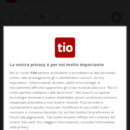
01 set 2025 - 11:00
LUGANO - L’Associazione industrie ticinesi
(AITI) ha organizzato la giornata di
La vostra privacy è per noi molto importante
benvenuto dedicata alle apprendiste
Noi e i nostri
594
partner archiviamo e accediamo ai dati personali,
come i dati di navigazione gli o identificatori univoci, sul tuo
e agli apprendisti delle aziende associate,
dispositivo . Selezionando Accetto, abiliti le tecnologie di
tracciamento affinché supportino gli scopi mostrati alla voce "Noi e i
giunta quest’anno alla sua quarta
nostri partner trattiamo i dati da fornire". Nel caso in cui queste
tecnologie dovessero essere disabilitate, alcuni contenuti e annunci
edizione. L’incontro si è svolto lo sco...
visualizzati potrebbero non essere rilevanti. Puoi accedere
nuovamente a questo menu per modificare le tue scelte o per
revocare il consenso facendo clic sul link Gestisci le preferenze in
fondo alla pagina web.. Tali scelte avranno effetto nel contesto del
🔐 Sblocca il nostro archivio
nostro Sito web. Per maggiori informazioni, consulta l'Informativa
sulla privacy.