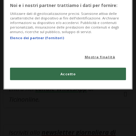
esclusivo!
Noi e i nostri partner trattiamo i dati per fornire:
Utilizzare dati di geolocalizzazione precisi. Scansione attiva delle
Sottoscrivi un abbonamento
Archivio
per
caratteristiche del dispositivo ai fini dell’identificazione. Archiviare
informazioni su dispositivo e/o accedervi. Pubblicità e contenuti
leggere questo articolo, oppure scegli
personalizzati, misurazione delle prestazioni dei contenuti e degli
MyTioAbo
per accedere all'archivio e
annunci, ricerche sul pubblico, sviluppo di servizi.
Elenco dei partner (fornitori)
navigare su sito e app senza pubblicità.
Mostra finalità
ACCEDI
Accetto
Entra nel
canale WhatsApp
di
Ticinonline.
Iscriviti alla
newsletter giornaliera di