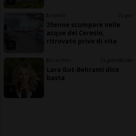
LUGANO
2 gior
25enne scompare nelle
acque del Ceresio,
ritrovato privo di vita
SCI ALPINO
2 gior
68
289
Lara Gut-Behrami dice
basta