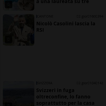
a una laureata su tre
CANTONE
2 gior
160
394
Nicolò Casolini lascia la
RSI
SVIZZERA
2 gior
104
142
Svizzeri in fuga
oltreconfine, lo fanno
soprattutto per la casa