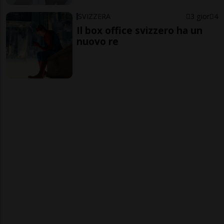
SVIZZERA
3 gior
4
Il box office svizzero ha un
nuovo re