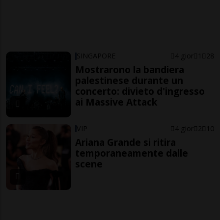
SINGAPORE
4 gior
1
28
Mostrarono la bandiera
palestinese durante un
concerto: divieto d'ingresso
ai Massive Attack
VIP
4 gior
2
10
Ariana Grande si ritira
temporaneamente dalle
scene