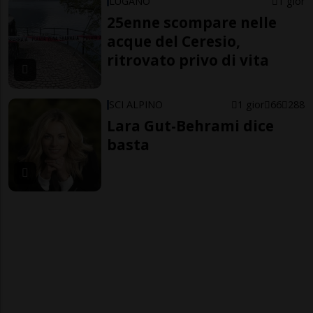
LUGANO
1 gior
25enne scompare nelle
acque del Ceresio,
ritrovato privo di vita
SCI ALPINO
1 gior
66
288
Lara Gut-Behrami dice
basta