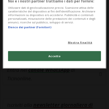
esclusivo!
Noi e i nostri partner trattiamo i dati per fornire:
Utilizzare dati di geolocalizzazione precisi. Scansione attiva delle
Sottoscrivi un abbonamento
Archivio
per
caratteristiche del dispositivo ai fini dell’identificazione. Archiviare
informazioni su dispositivo e/o accedervi. Pubblicità e contenuti
leggere questo articolo, oppure scegli
personalizzati, misurazione delle prestazioni dei contenuti e degli
annunci, ricerche sul pubblico, sviluppo di servizi.
MyTioAbo
per accedere all'archivio e
Elenco dei partner (fornitori)
navigare su sito e app senza pubblicità.
Mostra finalità
ACCEDI
Accetto
Entra nel
canale WhatsApp
di
Ticinonline.
Iscriviti alla
newsletter giornaliera di