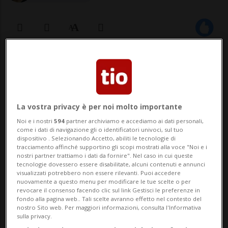
01 mar 2023 - 22:00
NEW YORK - Un passo indietro. È ciò che ha
fatto Ashley Morgan Smithline, una delle
La vostra privacy è per noi molto importante
Noi e i nostri
594
partner archiviamo e accediamo ai dati personali,
donne che nel febbraio del 2021 hanno
come i dati di navigazione gli o identificatori univoci, sul tuo
dispositivo . Selezionando Accetto, abiliti le tecnologie di
accusato Brian Warner, in arte Marilyn
tracciamento affinché supportino gli scopi mostrati alla voce "Noi e i
nostri partner trattiamo i dati da fornire". Nel caso in cui queste
Manson, di tortura e di abusi, sia fisici sia
tecnologie dovessero essere disabilitate, alcuni contenuti e annunci
visualizzati potrebbero non essere rilevanti. Puoi accedere
psicologici. La donna ha spie...
nuovamente a questo menu per modificare le tue scelte o per
revocare il consenso facendo clic sul link Gestisci le preferenze in
fondo alla pagina web.. Tali scelte avranno effetto nel contesto del
nostro Sito web. Per maggiori informazioni, consulta l'Informativa
🔐 Sblocca il nostro archivio
sulla privacy.