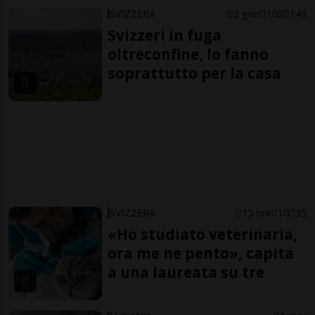
SVIZZERA
2 gior
102
143
Svizzeri in fuga
oltreconfine, lo fanno
soprattutto per la casa
SVIZZERA
15 ore
10
35
«Ho studiato veterinaria,
ora me ne pento», capita
a una laureata su tre