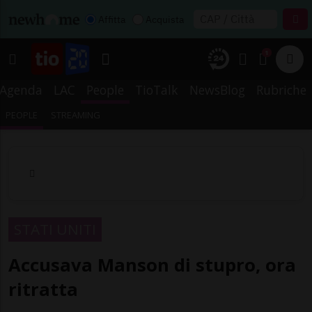
Affitta
Acquista
1
Agenda
LAC
People
TioTalk
NewsBlog
Rubriche
PEOPLE
STREAMING
STATI UNITI
Accusava Manson di stupro, ora
ritratta