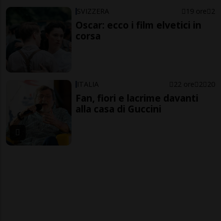
SVIZZERA
19 ore
2
Oscar: ecco i film elvetici in
corsa
ITALIA
22 ore
2
20
Fan, fiori e lacrime davanti
alla casa di Guccini