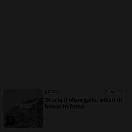
ITALIA
9 ore
1
10
Brucia il Moregallo, ettari di
bosco in fumo