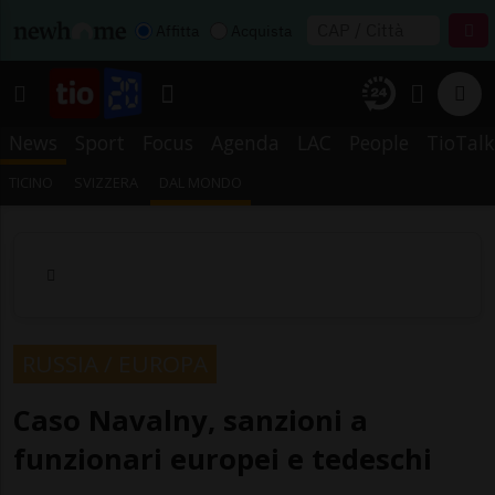
Affitta
Acquista
News
Sport
Focus
Agenda
LAC
People
TioTalk
TICINO
SVIZZERA
DAL MONDO
RUSSIA / EUROPA
Caso Navalny, sanzioni a
funzionari europei e tedeschi