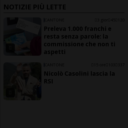
NOTIZIE PIÙ LETTE
CANTONE
3 gior
45
120
Preleva 1.000 franchi e
resta senza parole: la
commissione che non ti
aspetti
CANTONE
15 ore
103
337
Nicolò Casolini lascia la
RSI