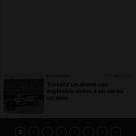
GERMANIA
17 ore
1
31
Trovato un drone con
esplosivo vicino a un aereo
ucraino