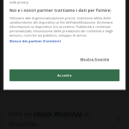
riporta...
sulla privacy.
Noi e i nostri partner trattiamo i dati per fornire:
Utilizzare dati di geolocalizzazione precisi. Scansione attiva delle
🔐 Sblocca il nostro archivio
caratteristiche del dispositivo ai fini dell’identificazione. Archiviare
informazioni su dispositivo e/o accedervi. Pubblicità e contenuti
esclusivo!
personalizzati, misurazione delle prestazioni dei contenuti e degli
annunci, ricerche sul pubblico, sviluppo di servizi.
Elenco dei partner (fornitori)
Sottoscrivi un abbonamento
Archivio
per
leggere questo articolo, oppure scegli
Mostra finalità
MyTioAbo
per accedere all'archivio e
navigare su sito e app senza pubblicità.
Accetto
ACCEDI
Entra nel
canale WhatsApp
di
Ticinonline.