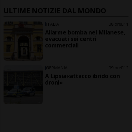
ULTIME NOTIZIE DAL MONDO
ITALIA
8 ore
11
Allarme bomba nel Milanese,
evacuati sei centri
commerciali
GERMANIA
9 ore
12
A Lipsia«attacco ibrido con
droni»