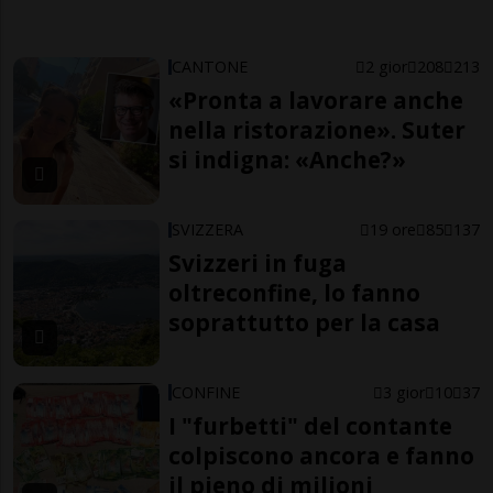
CANTONE
2 gior
208
213
«Pronta a lavorare anche
nella ristorazione». Suter
si indigna: «Anche?»
SVIZZERA
19 ore
85
137
Svizzeri in fuga
oltreconfine, lo fanno
soprattutto per la casa
CONFINE
3 gior
10
37
I "furbetti" del contante
colpiscono ancora e fanno
il pieno di milioni