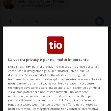
elaborata da Robert Krcmar
Giornalista in formazione
22 dic 2020 - 11:23
Aggiornamento 13:30
1
La vostra privacy è per noi molto importante
MOSCA - Il ministero degli Esteri russo ha
Noi e i nostri
594
partner archiviamo e accediamo ai dati personali,
annunciato sanzioni contro alcuni
come i dati di navigazione gli o identificatori univoci, sul tuo
dispositivo . Selezionando Accetto, abiliti le tecnologie di
funzionari europei in risposta alle misure
tracciamento affinché supportino gli scopi mostrati alla voce "Noi e i
nostri partner trattiamo i dati da fornire". Nel caso in cui queste
restrittive imposte dall'UE ad alcuni alti
tecnologie dovessero essere disabilitate, alcuni contenuti e annunci
visualizzati potrebbero non essere rilevanti. Puoi accedere
dirigenti di Mosca per l'avvelenamento
nuovamente a questo menu per modificare le tue scelte o per
revocare il consenso facendo clic sul link Gestisci le preferenze in
dell'oppositore russo Alexei Navalny. Lo
fondo alla pagina web.. Tali scelte avranno effetto nel contesto del
nostro Sito web. Per maggiori informazioni, consulta l'Informativa