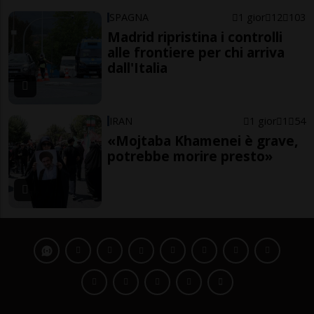
SPAGNA
1 gior
12
103
Madrid ripristina i controlli
alle frontiere per chi arriva
dall'Italia
IRAN
1 gior
1
54
«Mojtaba Khamenei è grave,
potrebbe morire presto»