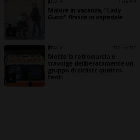
ITALIA
5 ore
3
Malore in vacanza, "Lady
Gucci" finisce in ospedale
ITALIA
10 ore
10
Mette la retromarcia e
travolge deliberatamente un
gruppo di ciclisti: quattro
feriti