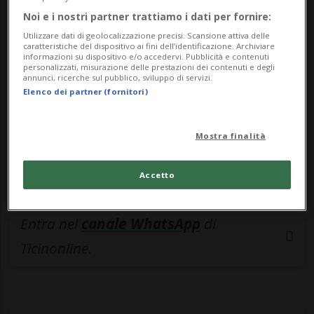
🔐 Sblocca il nostro archivio
Noi e i nostri partner trattiamo i dati per fornire:
esclusivo!
Utilizzare dati di geolocalizzazione precisi. Scansione attiva delle
caratteristiche del dispositivo ai fini dell’identificazione. Archiviare
Sottoscrivi un abbonamento
Archivio
per
informazioni su dispositivo e/o accedervi. Pubblicità e contenuti
personalizzati, misurazione delle prestazioni dei contenuti e degli
leggere questo articolo, oppure scegli
annunci, ricerche sul pubblico, sviluppo di servizi.
Elenco dei partner (fornitori)
MyTioAbo
per accedere all'archivio e
navigare su sito e app senza pubblicità.
Mostra finalità
ACCEDI
Accetto
Entra nel
canale WhatsApp
di
Ticinonline.