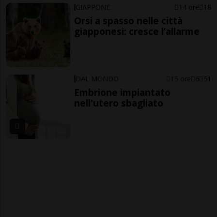
GIAPPONE
14 ore
18
Orsi a spasso nelle città
giapponesi: cresce l’allarme
DAL MONDO
15 ore
6
51
Embrione impiantato
nell'utero sbagliato