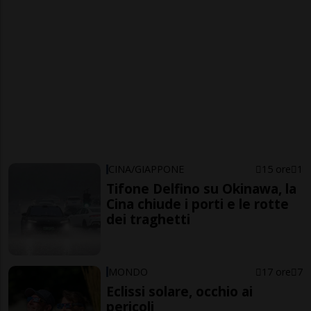
CINA/GIAPPONE
15 ore
1
Tifone Delfino su Okinawa, la
Cina chiude i porti e le rotte
dei traghetti
MONDO
17 ore
7
Eclissi solare, occhio ai
pericoli