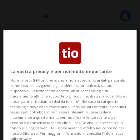
19 lug 2024 - 13:38
Aggiornamento 16:46
MOSCA - Il giornalista statunitense Evan
Gershkovich è stato condannato da un
La vostra privacy è per noi molto importante
tribunale russo a 16 anni di carcere dopo
Noi e i nostri
594
partner archiviamo e accediamo ai dati personali,
essere stato riconosciuto colpevole di
come i dati di navigazione gli o identificatori univoci, sul tuo
dispositivo . Selezionando Accetto, abiliti le tecnologie di
spionaggio. Si era dichiarato innocente. Il
tracciamento affinché supportino gli scopi mostrati alla voce "Noi e i
nostri partner trattiamo i dati da fornire". Nel caso in cui queste
tecnologie dovessero essere disabilitate, alcuni contenuti e annunci
32enne era stato arrestato nel marzo 2023
visualizzati potrebbero non essere rilevanti. Puoi accedere
nuovamente a questo menu per modificare le tue scelte o per
a E...
revocare il consenso facendo clic sul link Gestisci le preferenze in
fondo alla pagina web.. Tali scelte avranno effetto nel contesto del
nostro Sito web. Per maggiori informazioni, consulta l'Informativa
sulla privacy.