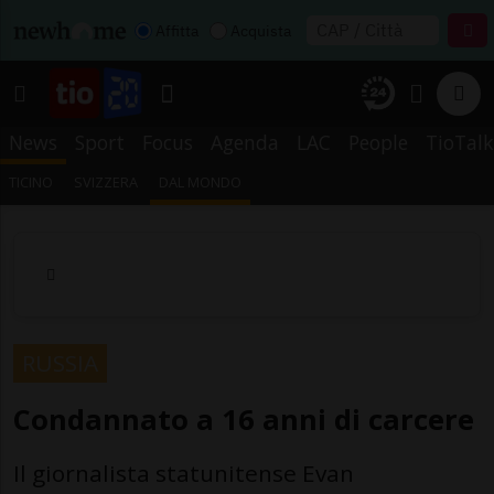
Affitta
Acquista
News
Sport
Focus
Agenda
LAC
People
TioTalk
TICINO
SVIZZERA
DAL MONDO
RUSSIA
Condannato a 16 anni di carcere
Il giornalista statunitense Evan