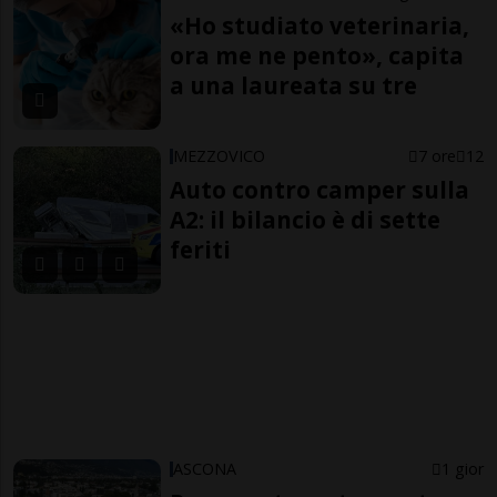
«Ho studiato veterinaria,
ora me ne pento», capita
a una laureata su tre
MEZZOVICO
7 ore
12
Auto contro camper sulla
A2: il bilancio è di sette
feriti
ASCONA
1 gior