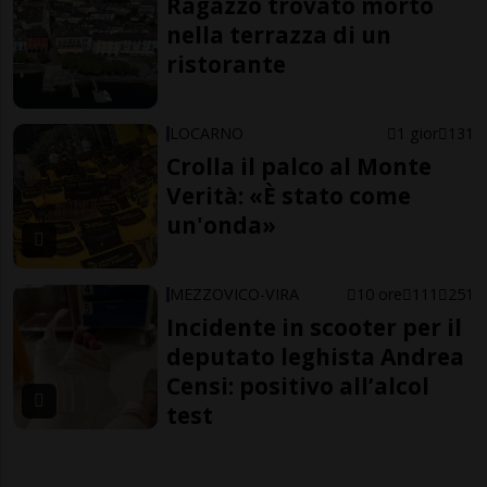
Ragazzo trovato morto
nella terrazza di un
ristorante
LOCARNO
1 gior
131
Crolla il palco al Monte
Verità: «È stato come
un'onda»
MEZZOVICO-VIRA
10 ore
111
251
Incidente in scooter per il
deputato leghista Andrea
Censi: positivo all’alcol
test